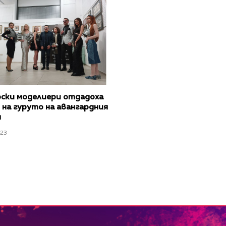
рски моделиери отдадоха
на гуруто на авангардния
н
023