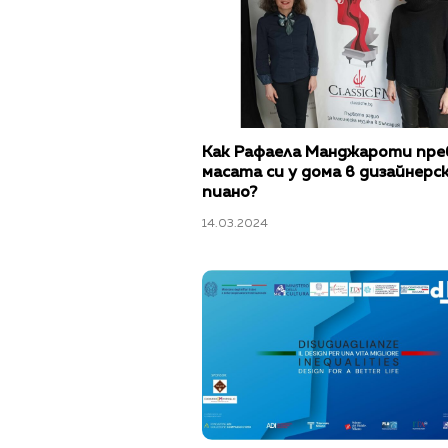
Как Рафаела Манджароти пре
масата си у дома в дизайнерс
пиано?
14.03.2024