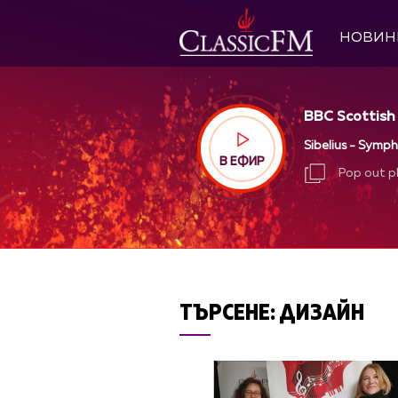
НОВИН
BBC Scottish
Sibelius - Symph
В ЕФИР
Pop out p
Pop out p
ТЪРСЕНЕ:
ДИЗАЙН