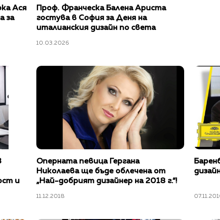
ка Ася
Проф. Франческа Балена Ариста
а за
гостува в София за Деня на
италианския дизайн по света
10.03.2026
В
Оперната певица Гергана
Баренб
Николаева ще бъде облечена от
дизай
ост и
„Най-добрият дизайнер на 2018 г.“!
11.12.2018
07.11.201