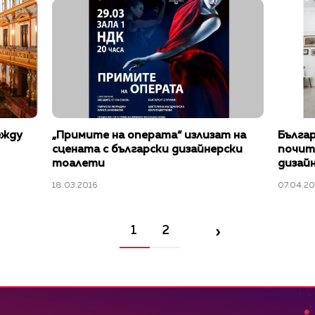
ежду
„Примите на операта“ излизат на
Бълга
сцената с български дизайнерски
почит 
тоалети
дизай
18.03.2016
07.04.2
›
1
2