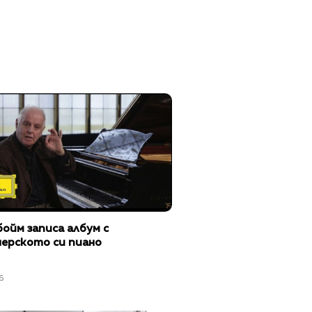
ойм записа албум с
нерското си пиано
6