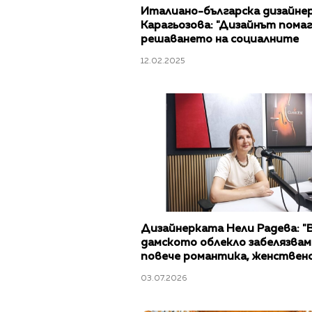
Италиано-българска дизайнер
Карагьозова: "Дизайнът помаг
решаването на социалните
неравенства"
12.02.2025
Дизайнерката Нели Радева: "
дамското облекло забелязвам
повече романтика, женствен
ефирност"
03.07.2026