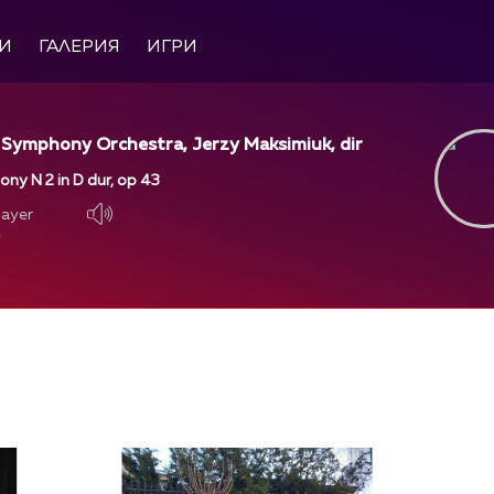
И
ГАЛЕРИЯ
ИГРИ
 Symphony Orchestra, Jerzy Maksimiuk, dir
ony N 2 in D dur, op 43
layer
layer