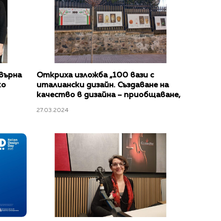
върна
Откриха изложба „100 вази с
ко
италиански дизайн. Създаване на
качество в дизайна – приобщаване,
иновация и устойчивост“
27.03.2024