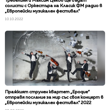
Тревелиян и Максим Цеков ще бъдат
солисти с Оркестъра на Класик ФМ радио в
„Европейски музикален фестивал“
10.10.2022
Пражкият струнен квартет „Epoque“
отправя послание за мир със своя концерт в
„Европейски музикален фестивал“ 2022