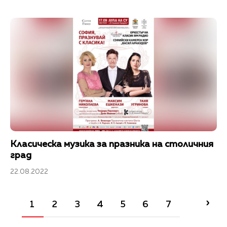
Класическа музика за празника на столичния
град
22.08.2022
›
1
2
3
4
5
6
7
8
9