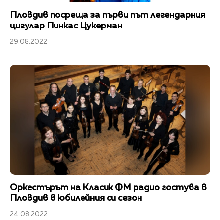
Пловдив посреща за първи път легендарния
цигулар Пинкас Цукерман
29.08.2022
Оркестърът на Класик ФМ радио гостува в
Пловдив в юбилейния си сезон
24.08.2022