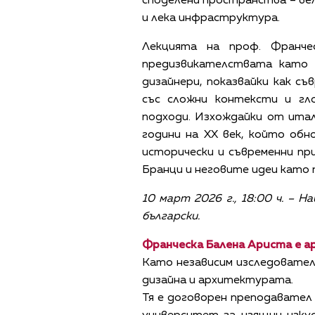
споделени пространства – ве
и лека инфраструктура.
Лекцията на проф. Франче
предизвикателствата като
дизайнери, показвайки как с
със сложни контексти и гл
подходи. Изхождайки от ита
години на ХХ век, който обн
исторически и съвременни пр
Бранци и неговите идеи като
10 март 2026 г., 18:00 ч. – 
български.
Франческа Балена Ариста е а
Като независим изследовател
дизайна и архитектурата.
Тя е договорен преподавател