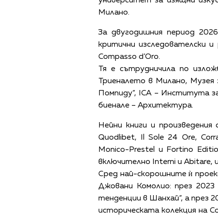
университет за изящни изкуст
Милано.
За двугодишния период 2026
критични изследователски и
Compasso d’Oro.
Тя е сътрудничила по излож
Триеналето в Милано, Музея 
Помпиду“, ICA – Института з
биенале – Архитектура.
Нейни книги и произведения 
Quodlibet, Il Sole 24 Ore, Corra
Monico-Prestel и Fortino Edi
включително Interni и Abitare,
Сред най-скорошните ѝ проект
Джовани Комолио: през 2023 
тенденции в Шанхай“, а през 2
историческата колекция на Co