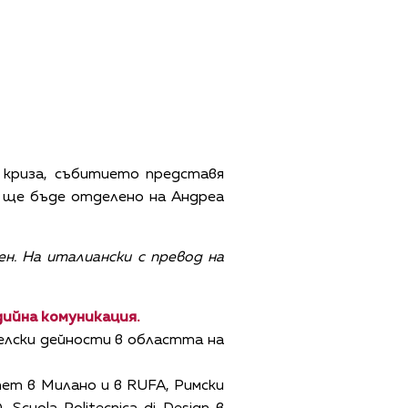
а криза, събитието представя
е ще бъде отделено на Андреа
ен. На италиански с превод на
дийна комуникация.
елски дейности в областта на
ет в Милано и в RUFA, Римски