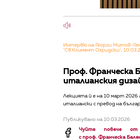
Интервю на Георги Митов-Геми
"Св.Климент Охридски/, 10.03.
Проф. Франческа Б
италианския диза
Лекцията й е на 10 март 2026 
италиански с превод на българ
Публикувано на 10.03.2026
Чуйте повече от
с проф. Франческа Бален