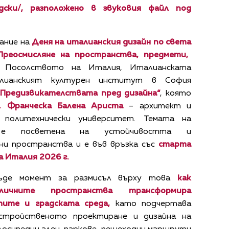
дски/, разположено в звуковия файл под
ание на
Деня на италианския дизайн по света
Преосмисляне
на пространства, предмети,
Посолството на Италия, Италианската
лианският културен институт в София
„Предизвикателствата
пред
дизайна“
, която
.
Франческа Балена Ариста
– архитект и
 политехнически университет. Темата на
 е посветена на устойчивостта и
ни пространства и е във връзка със
старта
а Италия 2026 г.
ъде момент за размисъл върху това
как
ичните пространства трансформира
ите и градската среда,
като подчертава
устройственото проектиране и дизайна на