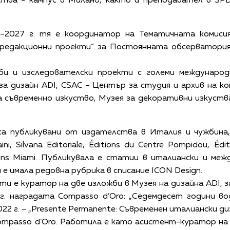
ва - кампус в Милано, както и преподавател в SPD, S
–2027 г. тя е координатор на Тематичната комисия
 редакционни проекти“ за Постоянната обсерватория 
би и изследователски проекти с големи междунаро
за дизайн ADI, CSAC – Център за студия и архив на 
а съвременно изкуство, Музея за декоративни изкуств
са публикувани от издателства в Италия и чужбина, в
ini, Silvana Editoriale, Éditions du Centre Pompidou, Édit
tions Miami. Публикувала е статии в италиански и меж
 и е имала редовна рубрика в списание ICON Design.
и е куратор на две изложби в Музея на дизайна ADI, з
г. наградата Compasso d’Oro: „Седемдесет години в
022 г. – „Presente Permanente: Съвременен италиански 
mpasso d’Oro. Работила е като асистент-куратор на 