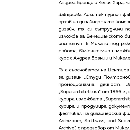
Андреа Бранци и Кения Хара, 
Завършва Архитектурния фак
архив на дизайнерската компан
дизайн, тя си сътрудничи п
изложба за Венецианското би
институт в Милано под ръко
работа, включително изложби
курс с Андреа Бранци и Микел
Тя е съосновател на Центъра
за дизайн „Студи Полтронов
промоционална дейност. 
„Superarchitettura“ от 1966 г
курира изложбата „Superarchi
курира и продуцира докумен
фестивал на дизайнерския фил
Archizoom, Sottsass, and Supe
Archive“, с предговор от Микел