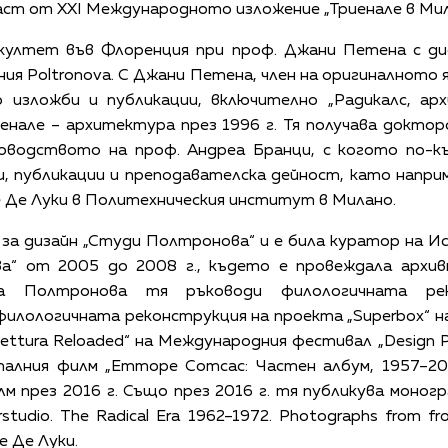
част от XXI Международното изложение „Триенале в Мила
ултет във Флоренция при проф. Джани Петена с ди
ия Poltronova. С Джани Петена, член на оригиналното я
о изложби и публикации, включително „Радикалс, арх
енале – архитектура през 1996 г. Тя получава доктор
водството на проф. Андреа Бранци, с когото по-к
, публикации и преподавателска дейност, като напри
е Де Луки в Политехническия институт в Милано.
 за дизайн „Студи Полтронова“ и е била куратор на И
а“ от 2005 до 2008 г., където е провеждала архивн
За Полтронова тя ръководи филологичната ре
., филологичната реконструкция на проекта „Superbox“ н
tettura Reloaded“ на Международния фестивал „Design P
талния филм „Етторе Сотсас: Частен албум, 1957–200
м през 2016 г. Също през 2016 г. тя публикува моногр
rstudio. The Radical Era 1962–1972. Photographs from fr
е Де Луки.