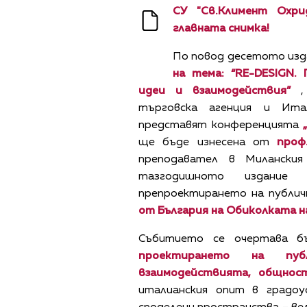
СУ "Св.Климент Охри
главната снимка!
По повод десетото изд
на тема: “RE-DESIGN.
идеи и
взаимодействия
”
, 
търговска агенция и Ита
представят конференцията
ще бъде изнесена от
проф
преподавател в Миланския
тазгодишното издание
препроектирането на публич
от България на Обиколката н
Събитието се очертава б
проектирането на публ
взаимодействията, общност
италианския опит в градо