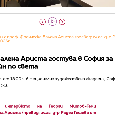
 с проф. Франческа Балена Ариста /превод: гл.ас. д-р 
2026г.
алена Ариста гостува в София за
йн по света
г. от 18:00 ч. в Национална художествена академия, Соф
ски.
 интервюто на Георги Митов-Геми
а Ариста /превод: гл.ас. д-р Радея Гешева от