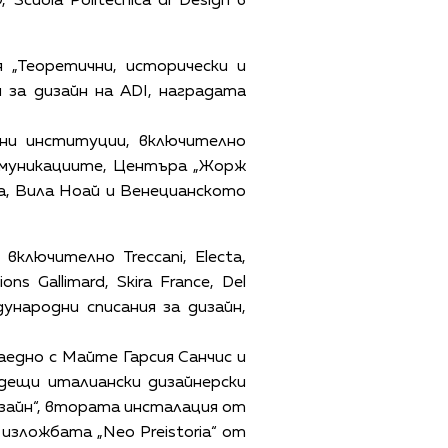
cuola Politecnica di Design в
 „Теоретични, исторически и
за дизайн на ADI, наградата
дни институции, включително
комуникациите, Центъра „Жорж
а, Вила Ноай и Венецианското
ключително Treccani, Electa,
ions Gallimard, Skira France, Del
дународни списания за дизайн,
аедно с Майте Гарсия Санчис и
одещи италиански дизайнерски
дизайн“, втората инсталация от
изложбата „Neo Preistoria“ от