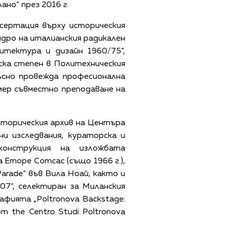
но“ през 2016 г.
сертация върху историческия
дро ​​на италианския радикален
итектура и дизайн 1960/75“,
ска степен в Политехническия
ъсно провежда професионална
мер съвместно преподаване на
сторическия архив на Центъра
и изследвания, кураторска и
конструкция на изложбата
а Еторе Сотсас (също 1966 г.),
arade“ във Вила Ноай, както и
7“, селектиран за Миланския
афията „Poltronova Backstage:
om the Centro Studi Poltronova