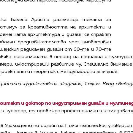
лосипедни алеи, паркове, пешеходни маршрути
ска Балена Ариста разглежда темата за
 стимул за креативността на архитекти и
ъвременната архитектура и дизайн се справят
обални предизвикателства чрез иновативни
лианския радикален дизайн от 60-те и 70-те
овява дисциплината в период на социална и културн
имери, илюстриращи развитие му. Специално внимани
 проектант и теоретик с международно значение.
Национална художествена академия, София. Вход свобод
рхитект и доктор по индустриален дизайн и мултиме
 и куратор, тя провежда професионални и изследоват
 в Училището по дизайн на Политехническия университ