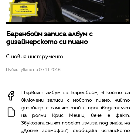
Баренбойм записа албум с
дизайнерското си пиано
С новия инструмент
Публикувано на 07.11.2016
Първият албум на Баренбойм, в който са
включени записи с новото пиано, чийто
дизайнер е самият той и производителят
на рояли Крис Мейни, вече е факт.
Звукозаписният проект излиза под знака на
„Дойче грамофон”, съобщава испанското