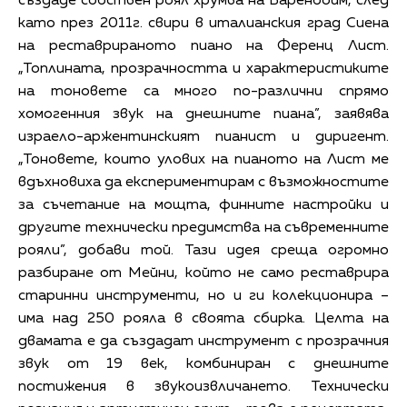
създаде собствен роял хрумва на Баренбойм, след
като през 2011г. свири в италианския град Сиена
на реставрираното пиано на Ференц Лист.
„Топлината, прозрачността и характеристиките
на тоновете са много по-различни спрямо
хомогенния звук на днешните пиана”, заявява
израело-аржентинският пианист и диригент.
„Тоновете, които улових на пианото на Лист ме
вдъхновиха да експериментирам с възможностите
за съчетание на мощта, финните настройки и
другите технически предимства на съвременните
рояли”, добави той. Тази идея среща огромно
разбиране от Мейни, който не само реставрира
старинни инструменти, но и ги колекционира –
има над 250 рояла в своята сбирка. Целта на
двамата е да създадат инструмент с прозрачния
звук от 19 век, комбиниран с днешните
постижения в звукоизвличането. Технически