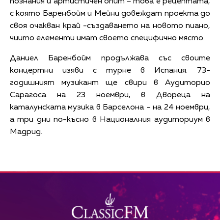
познания и артистичен опит – това е рецептата,
с която Баренбойм и Мейни довеждат проекта до
своя очакван край -създаването на новото пиано,
чиито елементи имат своето специфично място.
Даниел Баренбойм продължава със своите
концертни изяви с турне в Испания. 73-
годишният музикант ще свири в Аудиторио
Сарагоса на 23 ноември, в Двореца на
каталунската музика в Барселона – на 24 ноември,
а три дни по-късно в Националния аудиториум в
Мадрид.