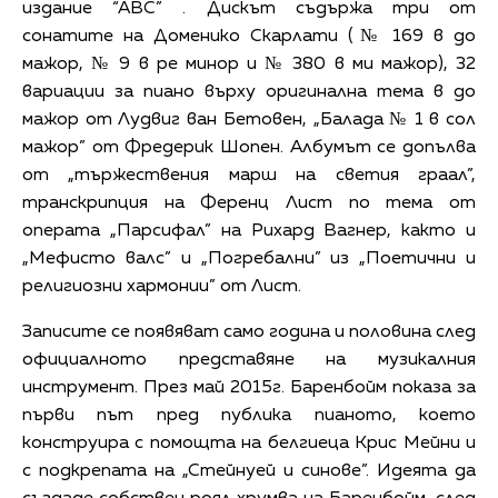
издание “АВС” . Дискът съдържа три от
сонатите на Доменико Скарлати (№ 169 в до
мажор, № 9 в ре минор и № 380 в ми мажор), 32
вариации за пиано върху оригинална тема в до
мажор от Лудвиг ван Бетовен, „Балада № 1 в сол
мажор” от Фредерик Шопен. Албумът се допълва
от „тържествения марш на светия граал”,
транскрипция на Ференц Лист по тема от
операта „Парсифал” на Рихард Вагнер, както и
„Мефисто валс” и „Погребални” из „Поетични и
религиозни хармонии” от Лист.
Записите се появяват само година и половина след
официалното представяне на музикалния
инструмент. През май 2015г. Баренбойм показа за
първи път пред публика пианото, което
конструира с помощта на белгиеца Крис Мейни и
с подкрепата на „Стейнуей и синове”. Идеята да