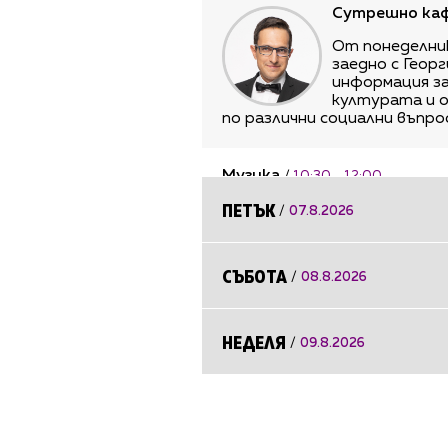
Сутрешно ка
От понеделник
заедно с Геор
информация за
културата и 
по различни социални въпр
Музика
/
10:30 - 12:00
ПЕТЪК
/
07.8.2026
Новини
/
12:00 - 12:05
СЪБОТА
/
08.8.2026
Обеден концерт
/
12:05 - 13:
Потопете се в света на кла
НЕДЕЛЯ
най-известните изпълните
/
09.8.2026
Музика
/
13:00 - 14:00