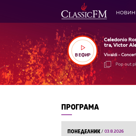
НОВИН
Celedonio Ro
tra, Victor Al
Vivaldi - Concer
В ЕФИР
Pop out p
Pop out p
ПРОГРАМА
ПОНЕДЕЛНИК
/
03.8.2026