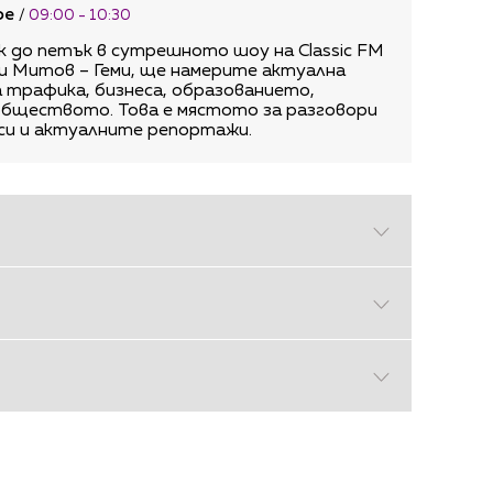
фе
/
09:00 - 10:30
 до петък в сутрешното шоу на Classic FM
ги Митов – Геми, ще намерите актуална
 трафика, бизнеса, образованието,
обществото. Това е мястото за разговори
оси и актуалните репортажи.
00
сическата музика с концерти на едни от
ли