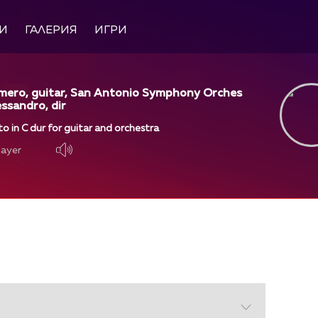
И
ГАЛЕРИЯ
ИГРИ
mero, guitar, San Antonio Symphony Orches
essandro, dir
to in C dur for guitar and orchestra
layer
layer