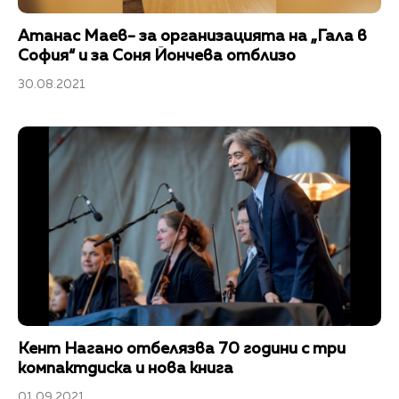
Атанас Маев- за организацията на „Гала в
София“ и за Соня Йончева отблизо
30.08.2021
Кент Нагано отбелязва 70 години с три
компактдиска и нова книга
01.09.2021