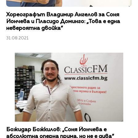
Хореографът Владимир Ангелов за Соня
Йончева и Пласидо Доминго: „Това е една
невероятна двойка“
31.08.2021
Божидар Божкилов: „Соня Йончева е
абсолютна оперна прима, но не е дива“