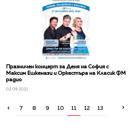
Празничен концерт за Деня на София с
Максим Ешкенази и Оркестъра на Класик ФМ
радио
02.09.2021
›
‹
7
8
9
10
11
12
13
14
15