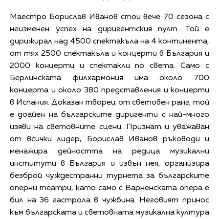
Маестро Борислав Иванов стои вече 70 сезона с
неизменен успех на диригентския пулт. Той е
дирижирал над 4500 спектакъла на 4 континента,
от тях 2500 спектакъла и концерти в България и
2000 концерти и спектакли по света. Само с
Берлинската филхармония има около 700
концерта и около 380 представления и концерти
в Испания. Доказан творец от световен ранг, той
е доайен на българските диригенти с най-много
изяви на световните сцени. Признат и уважаван
от всички лидер, Борислав Иванов ръководи и
менажира дейността на редица музикални
институти в България и извън нея, организира
безброй чуждестранни турнета за българските
оперни театри, като само с Варненската опера е
бил на 36 гастрола в чужбина. Неговият принос
към българската и световната музикална култура