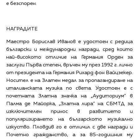
е безспорен.
НАГРАДИТЕ
Маестро Борислав Иванов е удостоен с редица
български и международни награди, сред които
най-високото отличие на Германия Орден за
заслуги Първа степен, връчен му през 1992 г. лично
от президента на Германия Рихард фон Вайцзекер.
Носител е на Златен медал за пропагандиране на
италианската музика по света. Удостоен е с
почетната Златна значка на „Аудиториум” в
Палма де Майорка, „Златна лира” на СБМТД за
изключителен принос в развитието и
популяризирането на българското музикално
изкуство. Пловдив го е отличил с две награди и
Почетно гражданство, а за 85-годишния му