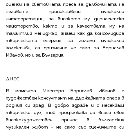
оценки на световната преса за дълбочината на
неговите проникновени музикални
интерпретации, за високото му диригентско
майсторство, както и за качествата му на
талантлив мениджър, знаещ как да консолидира
творческата енергия на големи музикални
колективи, са признание не само за Борислав
Иванов, но и за България.
ДНЕС
В момента Маестро Борислав Иванов е
художествен консултант на Държавната опера в
родния си град. В добро здраве и с несекващ
творчески дух, той продължава да внася своя
високохудожествен принос в българския
музикален живот - не само със сценичните си