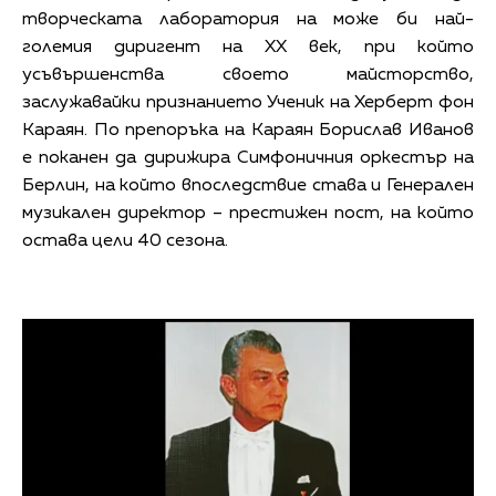
творческата лаборатория на може би най-
големия диригент на XX век, при който
усъвършенства своето майсторство,
заслужавайки признанието Ученик на Херберт фон
Караян. По препоръка на Караян Борислав Иванов
е поканен да дирижира Симфоничния оркестър на
Берлин, на който впоследствие става и Генерален
музикален директор – престижен пост, на който
остава цели 40 сезона.