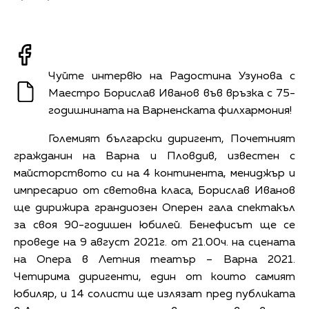
Чуйте интервю на Радостина Узунова с
Маестро Борислав Иванов във връзка с 75-
годишнината на Варненската филхармония!
Големият български диригент, Почетният
гражданин на Варна и Пловдив, известен с
майсторството си на 4 континента, мениджър и
импресарио от световна класа, Борислав Иванов
ще дирижира грандиозен Оперен гала спектакъл
за своя 90-годишен юбилей. Бенефисът ще се
проведе на 9 август 2021г. от 21.00ч. на сцената
на Опера в Летния театър – Варна 2021.
Четирима диригенти, един от които самият
юбиляр, и 14 солисти ще излязат пред публиката