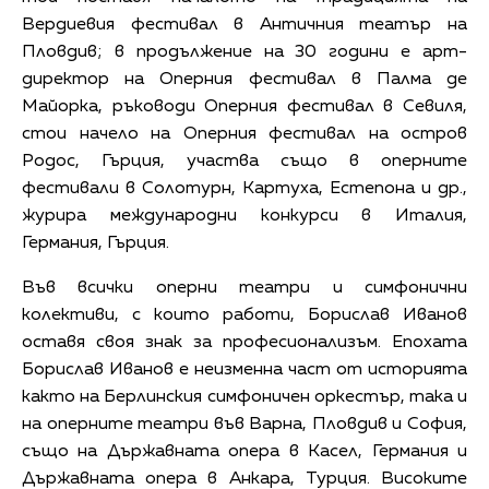
Вердиевия фестивал в Античния театър на
Пловдив; в продължение на 30 години е арт-
директор на Оперния фестивал в Палма де
Майорка, ръководи Оперния фестивал в Севиля,
стои начело на Оперния фестивал на остров
Родос, Гърция, участва също в оперните
фестивали в Солотурн, Картуха, Естепона и др.,
журира международни конкурси в Италия,
Германия, Гърция.
Във всички оперни театри и симфонични
колективи, с които работи, Борислав Иванов
оставя своя знак за професионализъм. Епохата
Борислав Иванов е неизменна част от историята
както на Берлинския симфоничен оркестър, така и
на оперните театри във Варна, Пловдив и София,
също на Държавната опера в Касел, Германия и
Държавната опера в Анкара, Турция. Високите