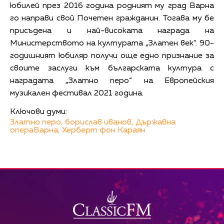
юбилей през 2016 година родният му град Варна
го направи свой Почетен гражданин. Тогава му бе
присъдена и най-високата награда на
Министерството на културата „Златен век“. 90-
годишният юбиляр получи още едно признание за
своите заслуги към българската култура с
наградата „Златно перо“ на Европейския
музикален фестивал 2021 година.
Ключови думи:
Златно перо,
борислав иванов,
Държавна
операВарна,
Херберт фон Караян