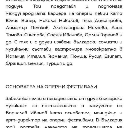
подиум. Той представя и подпомага
международната кариера на оперни певци като
Юлия Винер, Никола Николов, Гена Димитрова,
Димитър Петков, Александрина Милчева, Анна
Томова-Синтова, София Иванова, Орлин Горанов и
др. С тях и с други изявени български солисти и
музикални състави гастролира многократно в
Испания, Италия, Германия, Полша, Русия, Египет,
Франция, Белгия, Турция и др.
ОСНОВАТЕЛ НА ОПЕРНИ ФЕСТИВАЛИ
Забележителни и ненадминати от друг български
музикант са постиженията и заслугите на
Борислав Иванов като основател, мениджър и
арт-директор на оперни фестивали. В България
той поставя началото на традицията на