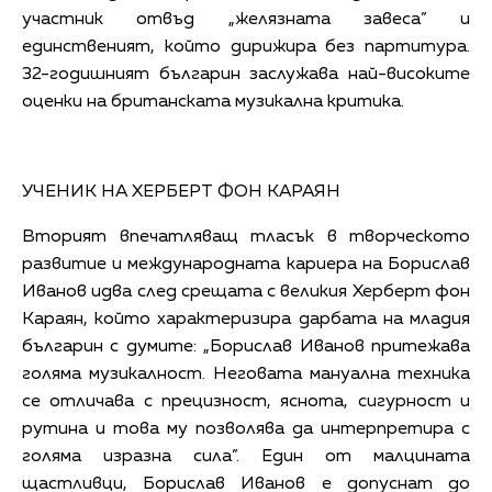
участник отвъд „желязната завеса” и
единственият, който дирижира без партитура.
32-годишният българин заслужава най-високите
оценки на британската музикална критика.
УЧЕНИК НА ХЕРБЕРТ ФОН КАРАЯН
Вторият впечатляващ тласък в творческото
развитие и международната кариера на Борислав
Иванов идва след срещата с великия Херберт фон
Караян, който характеризира дарбата на младия
българин с думите: „Борислав Иванов притежава
голяма музикалност. Неговата мануална техника
се отличава с прецизност, яснота, сигурност и
рутина и това му позволява да интерпретира с
голяма изразна сила”. Един от малцината
щастливци, Борислав Иванов е допуснат до