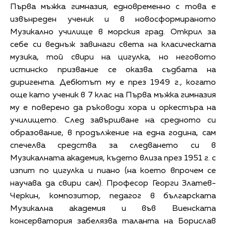
Първа мъжка гимназия, едновременно с това e
извънреден ученик и в новосформираното
Музикално училище в морския град. Открил за
себе си веднъж завинаги света на класическата
музика, той свири на цигулка, но неговото
истинско призвание се оказва съдбата на
диригента. Дебютът му е през 1949 г., когато
още като ученик в 7 клас на Първа мъжка гимназия
му е поверено да ръководи хора и оркестъра на
училището. След завършване на средното си
образование, в продължение на една година, сам
спечелва средства за следването си в
Музикалната академия, където влиза през 1951 г. с
изпит по цигулка и пиано (на което впрочем се
научава да свири сам). Професор Георги Златев-
Черкин, композитор, педагог в българската
Музикална академия и във Виенската
консерватория забелязва таланта на Борислав