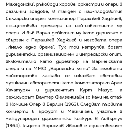
Македонски”, ръководи хорове, оркестри и опери в
различни градове, в тандем с най-плодовития
български оперен композитор Парашкев Хаджиев,
осъществява премиери на най-известните му
опери. И във Варна дебютът му като диригент е
свързан с Парашкев Хаджиев и неговата опера
„Имало едно време”. Тук той натрупва богат
диригентски, организационен и импресарски опит,
включително като директор на Варненската
опера и на ММФ „Варненско лято”. За неговото
майсторство ласкаво се изказват световни
музикални авторитети като композиторът Арам
Хачатурян и диригентът Курт Мазур, а
режисьорът Валтер Фелзенщайн го кани на стаж
в Комише Опер в Берлин (1963). Следват първите
концерти в Ерфурт и Майнинген, участие в
международен диригентски конкурс в Ливърпул
(1964), където Борислав Иванов е единственият