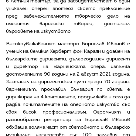
в Летния театър, за да засвидетелстват в един
уникален оперен апотеоз своето преклонение
пред забележителното творческо дело на
именития варненски творец, достигнал
върховете на изкуството.
Високоуважаваният маестро Борислав Иванов е
ученик на великия Херберт фон Караян и доайен на
българските диригенти, дългогодишен диригент
и директор на Варненската опера, изпълва
достолепните 90 години на 2 август 2021 година.
Застанал на диригентския пулт преди 70 години,
варненецът, прославил България по света, е
дирижирал на 4 континента, продължава и сега да
радва почитателите на оперното изкуство със
своя висок професионализъм. Огромният и
разнообразен репертоар на Борислав Иванов
обхваща голяма част от световното и българско
музикално наследство със 100 заглавия от