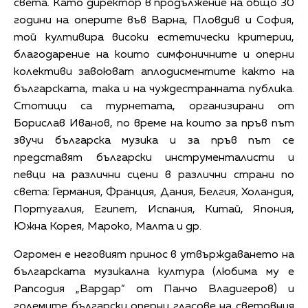
света. Като директор в продължение на общо 30
години на оперите във Варна, Пловдив и София,
той култивира високи естетически критерии,
благодарение на които симфоничните и оперни
колективи завоюват аплодисментите както на
българската, така и на чуждестранната публика.
Стотици са турнетата, организирани от
Борислав Иванов, по време на които за пръв път
звучи българска музика и за пръв път се
представят български инструменталисти и
певци на различни сцени в различни страни по
света: Германия, Франция, Дания, Белгия, Холандия,
Португалия, Египет, Испания, Китай, Япония,
Южна Корея, Мароко, Малта и др.
Огромен е неговият принос в утвърждаването на
българската музикална култура (любима му е
Рапсодия „Вардар” от Панчо Владигеров) и
големите български оперни гласове на световния