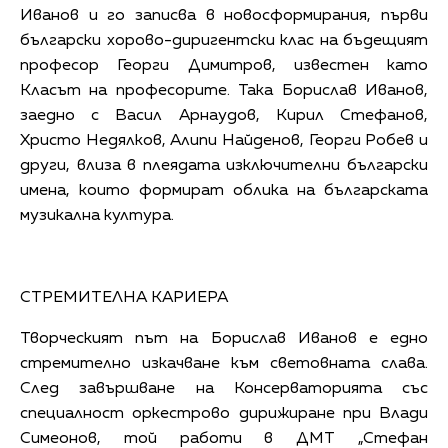
Иванов и го записва в новосформирания, първи
български хорово-диригентски клас на бъдещият
професор Георги Димитров, известен като
Класът на професорите. Така Борислав Иванов,
заедно с Васил Арнаудов, Кирил Стефанов,
Христо Недялков, Алипи Найденов, Георги Робев и
други, влиза в плеядата изключителни български
имена, които формират облика на българската
музикална култура.
СТРЕМИТЕЛНА КАРИЕРА
Творческият път на Борислав Иванов е едно
стремително изкачване към световната слава.
След завършване на Консерваторията със
специалност оркестрово дирижиране при Влади
Симеонов, той работи в ДМТ „Стефан