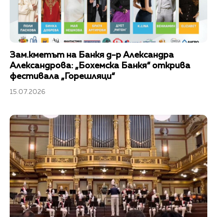
Зам.кметът на Банкя д-р Александра
Александрова: „Бохемска Банкя“ открива
фестивала „Горешляци“
15.07.2026