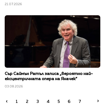
21.07.2026
Сър Саймън Ратъл записа „вероятно най-
ексцентричната опера на Яначек“
03.08.2026
›
‹
1
2
3
4
5
6
7