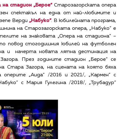
 на стадион „Берое“
Старозагорската опера
зен спектакъл на една от най-любимите и
узепе Верди
„Набуко”
. В юбилейната програма,
шнина на Старозагорската опера, „Набуко” е
телите на знаковата „Опера на стадиона” –
 по повод стогодишния юбилей на футболен
ина и начерта новата лятна дестинация на
Загора. През годините стадион „Берое” се
на Стара Загора, на сцената на която бяха
 оперите „Аида” /2016 и 2021/, „Кармен” с
Набуко” с Мария Гулегина /2018/, „Трубадур”