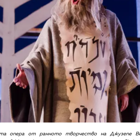
та опера от ранното творчество на Джузепе В