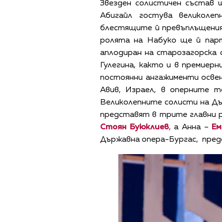
Звезден солистичен състав 
Абигайл гостува великоле
блестящите й превъплъщения в
ролята на Набуко ще й пар
аплодиран на старозагорска с
Гулегина, както и в премиерн
постоянни ангажименти освен
Авив, Израел, в оперните т
Великолепните солисти на Д
представят в трите главни р
Стоян Буюклиев
, а Анна –
Ем
Държавна опера-Бургас, предс