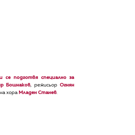
и се подготвя специално за
ир Бошнаков
, режисьор
Огнян
 на хора
Младен Станев
.