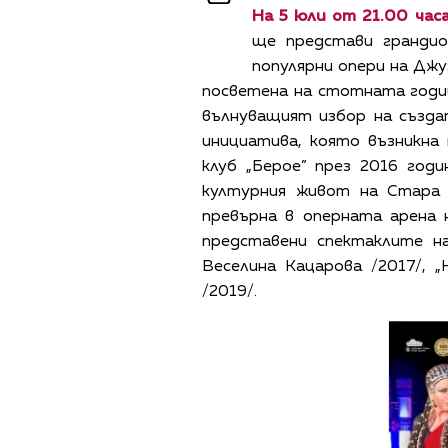
На 5 юли от 21.00 часа
ще представи грандио
популярни опери на Дж
посветена на стотната годи
вълнуващият избор на създа
инициатива, която възникна
клуб „Берое” през 2016 год
културния живот на Стара 
превърна в оперната арена 
представени спектаклите на
Веселина Кацарова /2017/, „
/2019/.