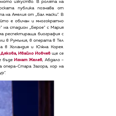
рното изкуство. В ролята на
рската публика познава от
а на Амелия от „Бал маски”. В
ойто е обичан и многократно
о” на стадион „Берое” с Мария
 има респектираща биография с
и в Румъния, в операта в Тел
ра в Холандия и Южна Корея.
 Дякова, Ивайло Йовчев
ще се
е бъде
Игнат Желев
, Абдало –
а опера-Стара Загора, хор на
р“.