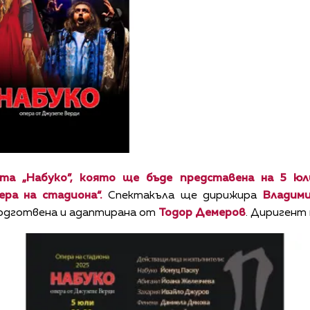
та „Набуко”, която ще бъде представена на 5 юл
ера на стадиона“.
Спектакъла ще дирижира
Владим
подготвена и адаптирана от
Тодор Демеров
. Диригент