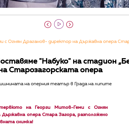
 с Огнян Драганов- директор на Държавна опера Стара
оставяме "Набуко" на стадион „Бе
на Старозагорската опера
дишнината на оперния театър в Града на липите
тервюто на Георги Митов-Геми с Огнян
 Държавна опера Стара Загора, разположено
авната снимка!