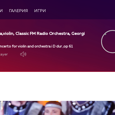
И
ГАЛЕРИЯ
ИГРИ
a,violin, Classic FM Radio Orchestra, Georgi
erto for violin and orchestra i D dur ,op 61
layer
layer