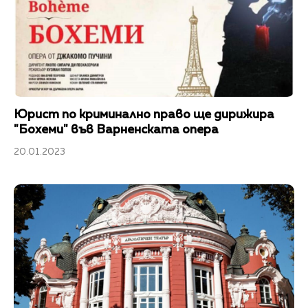
Юрист по криминално право ще дирижира
"Бохеми" във Варненската опера
20.01.2023