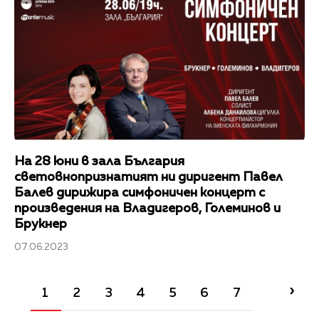
На 28 юни в зала България
световнопризнатият ни диригент Павел
Балев дирижира симфоничен концерт с
произведения на Владигеров, Големинов и
Брукнер
07.06.2023
›
1
2
3
4
5
6
7