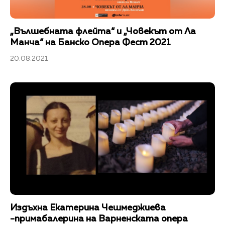
„Вълшебната флейта“ и „Човекът от Ла
Манча“ на Банско Опера Фест 2021
20.08.2021
Издъхна Екатерина Чешмеджиева
-примабалерина на Варненската опера