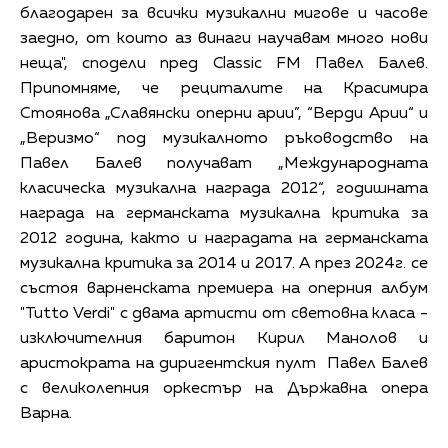
благодарен за всички музикални мигове и часове
заедно, от които аз винаги научавам много нови
неща", сподели пред Classic FM Павел Балев.
Припомняме, че рециталите на Красимира
Стоянова „Славянски оперни арии”, “Верди Арии“ и
„Веризмо“ под музикалното ръководство на
Павел Балев получават „Международната
класическа музикална награда 2012“, годишната
награда на германската музикална критика за
2012 година, както и наградата на германската
музикална критика за 2014 и 2017. А през 2024г. се
състоя варненската премиера на оперния албум
"Tutto Verdi" с двама артисти от световна класа -
изключителния баритон Кирил Манолов и
аристократа на диригентския пулт Павел Балев
с великолепния оркестър на Държавна опера
Варна.