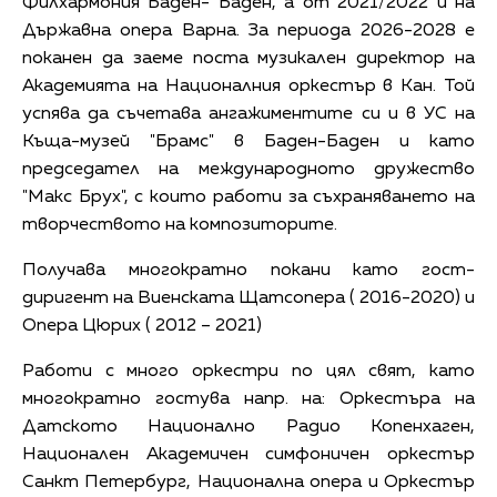
Филхармония Баден- Баден, а от 2021/2022 и на
Държавна опера Варна. За периода 2026-2028 е
поканен да заеме поста музикален директор на
Академията на Националния оркестър в Кан. Той
успява да съчетава ангажиментите си и в УС на
Къща-музей "Брамс" в Баден-Баден и като
председател на международното дружество
"Макс Брух", с които работи за съхраняването на
творчеството на композиторите.
Получава многократно покани като гост-
диригент на Виенската Щатсопера ( 2016-2020) и
Опера Цюрих ( 2012 – 2021)
Работи с много оркестри по цял свят, като
многократно гостува напр. на: Оркестъра на
Датското Национално Радио Копенхаген,
Национален Академичен симфоничен оркестър
Санкт Петербург, Национална опера и Оркестър