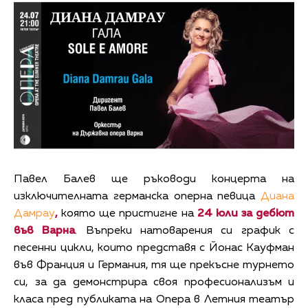
Павел Балев ще ръководи концерта на
изключителната германска оперна певица
Диана
Дамрау
,
която ще пристигне на
24 юли за дебют
във Варна
. Въпреки натоварения си график с
песенни цикли, които представя с Йонас Кауфман
във Франция и Германия, тя ще прекъсне турнето
си, за да демонстрира своя професионализъм и
класа пред публиката на Опера в Летния театър