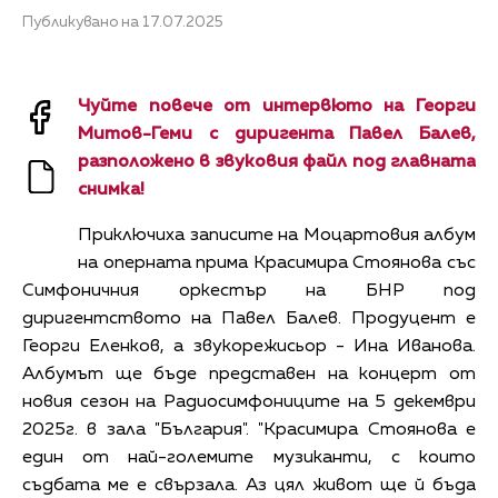
Публикувано на 17.07.2025
Чуйте повече от интервюто на Георги
Митов-Геми с диригента Павел Балев,
разположено в звуковия файл под главната
снимка!
Приключиха записите на Моцартовия албум
на оперната прима Красимира Стоянова със
Симфоничния оркестър на БНР под
диригентството на Павел Балев. Продуцент е
Георги Еленков, а звукорежисьор - Ина Иванова.
Албумът ще бъде представен на концерт от
новия сезон на Радиосимфониците на 5 декември
2025г. в зала "България". "Красимира Стоянова е
един от най-големите музиканти, с които
съдбата ме е свързала. Аз цял живот ще й бъда