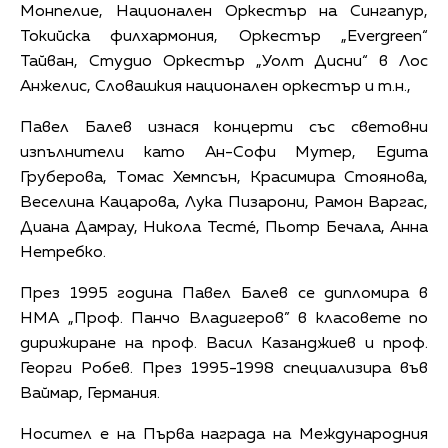
Монпелие, Национален Оркестър на Сингапур,
Токийска филхармония, Оркестър „Evergreen“
Тайван, Студио Оркестър „Уолт Дисни“ в Лос
Анжелис, Словашкия национален оркестър и т.н.,
Павел Балев изнася концерти със световни
изпълнители като Ан-Софи Мутер, Едита
Груберова, Tомас Хемпсън, Kрасимира Стоянова,
Веселина Кацарова, Лука Пизарони, Рамон Варгас,
Диана Дамрау, Никола Тестé, Пьотр Бечала, Анна
Нетребко.
През 1995 година Павел Балев сe дипломирa в
НМА „Проф. Панчо Владигеров” в класовете по
дирижиране на проф. Васил Казанджиев и проф.
Георги Робев. През 1995-1998 специализира във
Ваймар, Германия.
Носител е на Първа награда на Международния