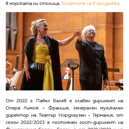
в морската ни столица.
Билетите са в продажба
.
От 2022 г. Павел Балев е главен диригент на
Опера Лимож – Франция, генерален музикален
директор на Театър Нордхаузен – Германия, от
сезон 2022/2023 е постоянен гост-диригент на