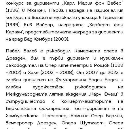
конкурс за диригенти „Карл Мария фон Вебер”
(1996) в Мюнхен, Първа награда на националния
конкурс на висшите музикални училища в Германия
(1999) във Ваймар, наградата „Херберт фон
Караян”, представителната награда за диригенти
на град Бад Хомбург (2003).
Павел Балев e ръководил Камерната опера в
Дрезден, бил е първи диригент и музикален
ръководител на Оперните театри в Рощок (1999
–2002) и Хале (2002 – 2008), Oт 2007 до 2022 е
главен диригент на Филхармония Баден-Баден и
главен художествен ръководител на
Международната лятна академия „Карл Флеш“ в
сътрудничество с концертмайсторите на
Берлинската филхармония. Гост-диригент е на
Хамбургската Щатсопер, Комише Опер Берлин,
Земперопер Дрезден, Oпера Щутгарт, Опера