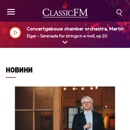
Concertgebouw chamber orchestra, Martin P
nteleev, dir
Elgar - Serenada for strings in e moll, op 20
НОВИНИ