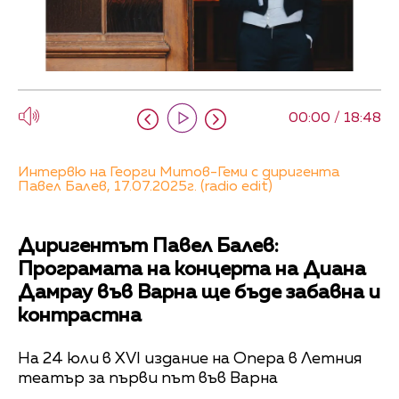
00:00 / 18:48
Интервю на Георги Митов-Геми с диригента
Павел Балев, 17.07.2025г. (radio edit)
Диригентът Павел Балев:
Програмата на концерта на Диана
Дамрау във Варна ще бъде забавна и
контрастна
На 24 юли в XVI издание на Опера в Летния
театър за първи път във Варна