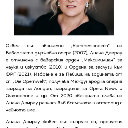
Освен със званието „Kammersängerin“ на
Баварската държавна опера (2007), Диана Дамрау
е отличена с баварския орден „Максимилиан“ за
наука и изкуство (2010) и Ордена за заслуги към
ФРГ (2021). Избрана е за Певица на годината oт
сп. „Die Opernwelt”, получава Международна оперна
награда на Лондон, наградите на Opera News и
Gramophone и др. От 2020 звездната слава на
Диана Дамрау разнася във вселената и астероид с
нейното име.
Диана Дамрау живее със съпруга си, прочутия