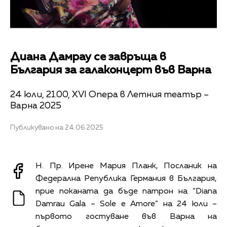
Диана Дамрау се завръща в
България за галаконцерт във Варна
24 юли, 21.00, XVI Опера в Летния театър –
Варна 2025
Публикувано на 24.06.2025
Н. Пр. Ирене Мария Планк, Посланик на
Федерална Република Германия в България,
прие поканата да бъде патрон на “Diana
Damrau Gala – Sole e Amore” на 24 юли –
първото гостуване във Варна на