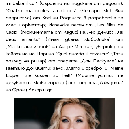
mi balza il cor” (Сърцето ми подскача от радост);
“Cuatro madrigales amatorios” (Четири любовни
мадригала) от Хоакин Родригес в разработка за
глас и оркестър; Испанска песен от „Les filles de
Cadix” (Момичетата от Кадис) на Лео Делиб; „J’ai
deux amants” (Имам двама любовника) от
„Маскирана любов“ на Андре Месаже; увертюра и
каватина на Норина “Quel guardo il cavaliere” (Този
поглед на рицар) от операта „Дон Паскуале“ на
Гаетано Доницети; валс „Злато и сребро“ и “Meine
Lippen, sie küssen so heiß” (Моите устни, те
целуват толкова горещо) от операта „Джудита“
на Франц Лехар и др.