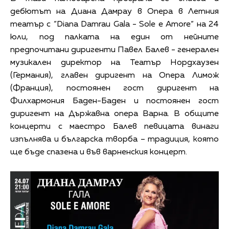
дебютът на Диана Дамрау в Опера в Летния
театър с “Diana Damrau Gala - Sole e Amore“ на 24
юли, под палката на един от нейните
предпочитани диригенти Павел Балев - генерален
музикален директор на Театър Нордхаузен
(Германия), главен диригент на Опера Лимож
(Франция), постоянен гост диригент на
Филхармония Баден-Баден и постоянен гост
диригент на Държавна опера Варна. В общите
концерти с маестро Балев певицата винаги
изпълнява и българска творба – традиция, която
ще бъде спазена и във варненския концерт.