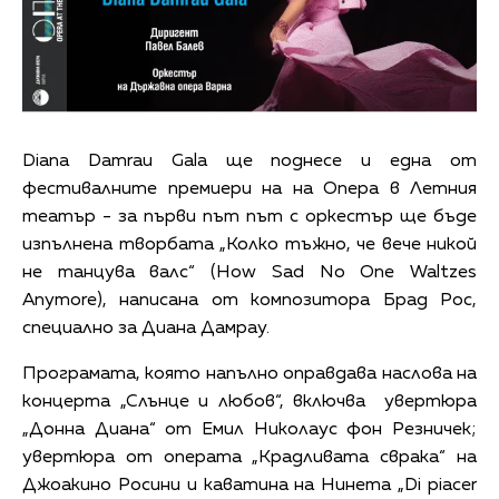
Diana Damrau Gala ще поднесе и една от
фестивалните премиери на на Опера в Летния
театър - за първи път път с оркестър ще бъде
изпълнена творбата „Колко тъжно, че вече никой
не танцува валс“ (How Sad No One Waltzes
Anymore), написана от композитора Брад Рос,
специално за Диана Дамрау.
Програмата, която напълно оправдава наслова на
концерта „Слънце и любов“, включва увертюра
„Донна Диана“ от Емил Николаус фон Резничек;
увертюра от операта „Крадливата сврака“ на
Джоакино Росини и каватина на Нинета „Di piacer