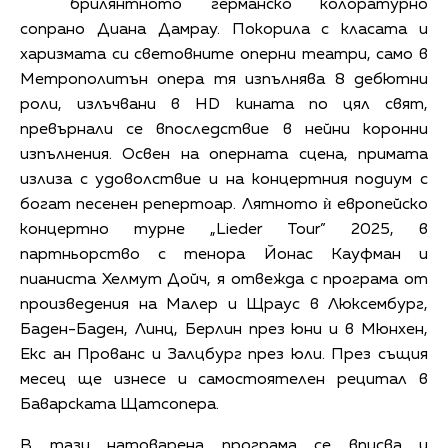
брилянтното германско колоратурно
сопрано Диана Дамрау. Покорила с класата и
харизмата си световните оперни театри, само в
Метрополитън опера тя изпълнява 8 дебютни
роли, излъчвани в HD кината по цял свят,
превърнали се впоследствие в нейни коронни
изпълнения. Освен на оперната сцена, примата
излиза с удоволствие и на концертния подиум с
богат песенен репертоар. Лятното ѝ европейско
концертно турне „Lieder Tour” 2025, в
партньорство с тенора Йонас Кауфман и
пианиста Хелмут Дойч, я отвежда с програма от
произведения на Малер и Щраус в Люксембург,
Баден-Баден, Линц, Берлин през юни и в Мюнхен,
Екс ан Прованс и Залцбург през юли. През същия
месец ще изнесе и самостоятелен рецитал в
Баварската Щатсопера.
В тази натоварена програма се вписва и