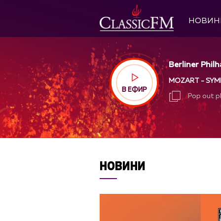
НОВИН
Berliner Phil
MOZART - SYMPH
В ЕФИР
Pop out p
Pop out p
НОВИНИ