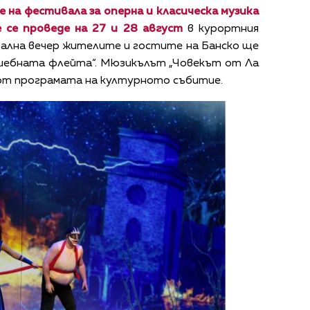
на фестивала за оперна и класическа музика
 се проведе на 27 и 28 август
в курортния
ална вечер жителите и гостите на Банско ще
лшебната флейта“. Мюзикълът „Човекът от Ла
от програмата на културното събитие.