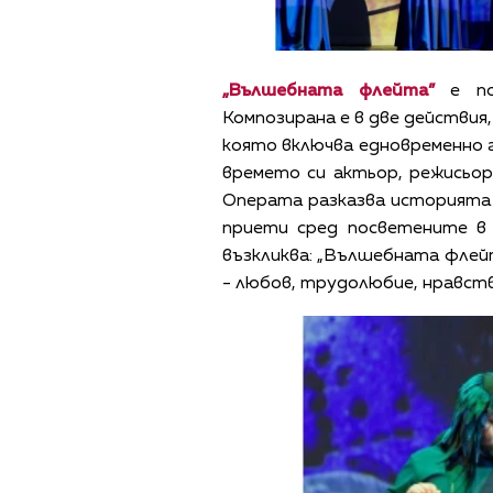
„Вълшебната флейта”
е пос
Композирана е в две действия,
която включва едновременно г
времето си актьор, режисьор
Операта разказва историята 
приети сред посветените в
възкликва: „Вълшебната флей
- любов, трудолюбие, нравст