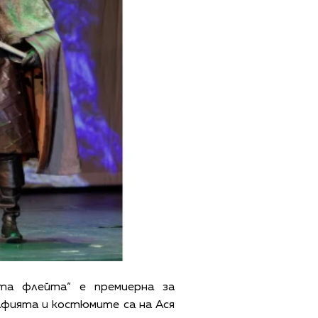
та флейта“ е премиерна за
афията и костюмите са на Ася