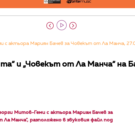
 с актьора Мариян Бачев за Човекът от Ла Манча, 27.0
та“ и „Човекът от Ла Манча“ на 
орги Митов-Геми с актьора Мариан Бачев за
 Ла Манча", разположено в звуковия файл под