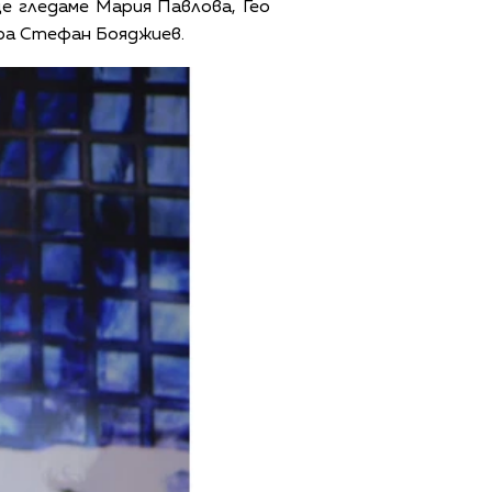
е гледаме Мария Павлова, Гео
ира Стефан Бояджиев.