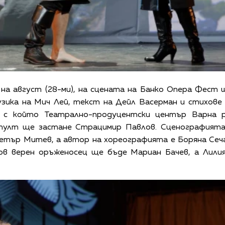
на август (28-ми), на сцената на Банко Опера Фест
зика на Мич Лей, текст на Дейл Васерман и стихове
, с който Театрално-продуцентски център Варна 
 пулт ще застане Страцимир Павлов. Сценографията
етър Митев, а автор на хореографията е Боряна Сеч
гов верен оръженосец ще бъде Мариан Бачев, а Лили