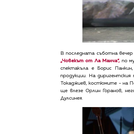
В последната съботна вечер 
„Човекът от Ла Манча“,
по му
спектакъла е Борис Панкин
продукции. На диригентския
Токаджиев, костюмите - на П
ще влезе Орлин Горанов, не
Дулсинея.