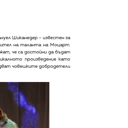
ануел Шиканедер – известен за
енител на таланта на Моцарт.
жат, че са достойни да бъдат
икалното произведение като
вядват човешките добродетели