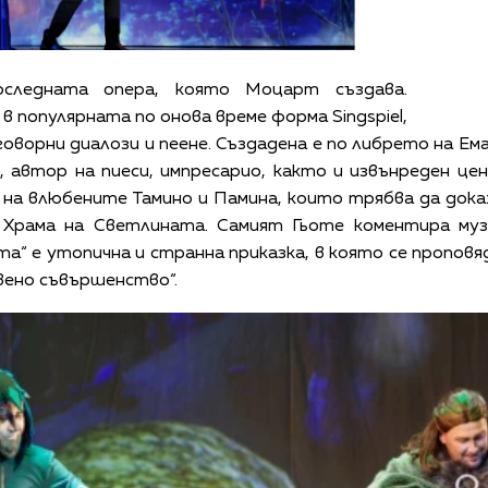
ледната опера, която Моцарт създава.
 в популярната по онова време форма Singspiel,
оворни диалози и пеене. Създадена е по либрето на Ем
, автор на пиеси, импресарио, както и извънреден ц
на влюбените Тамино и Памина, които трябва да дока
 Храма на Светлината. Самият Гьоте коментира муз
та“ е утопична и странна приказка, в която се пропо
вено съвършенство“.