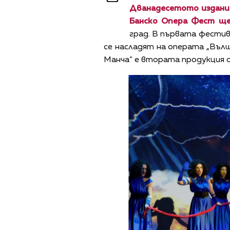
Дванадесетото издание 
Банско Опера Фест ще
град. В първата фестив
се насладят на операта „Въ
Манча“ е втората продукция 