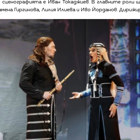
 сценографията е Иван Токаджиев. В главните роли щ
амена Гиргинова, Лилия Илиева и Иво Йорданов. Дириж