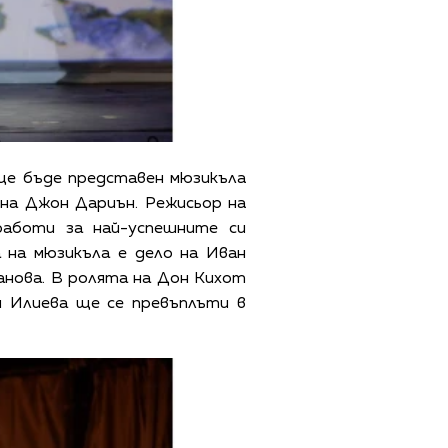
 ще бъде представен мюзикъла
 на Джон Дариън. Режисьор на
работи за най-успешните си
 на мюзикъла е дело на Иван
анова. В ролята на Дон Кихот
я Илиева ще се превъплъти в