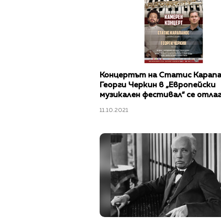
Концертът на Статис Карапа
Георги Черкин в „Европейски
музикален фестивал“ се отлаг
ноември
11.10.2021