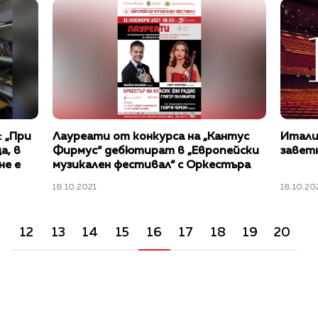
 „При
Лауреати от конкурса на „Кантус
Италия
а, в
Фирмус“ дебютират в „Европейски
завет
не е
музикален фестивал“ с Оркестъра
на Класик ФМ радио
18.10.2021
18.10.20
12
13
14
15
16
17
18
19
20