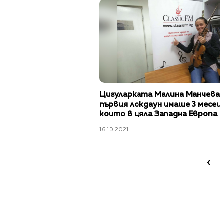
Цигуларката Малина Манчева:
първия локдаун имаше 3 месец
които в цяла Западна Европа 
прозвучал един тон на живо“
16.10.2021
‹