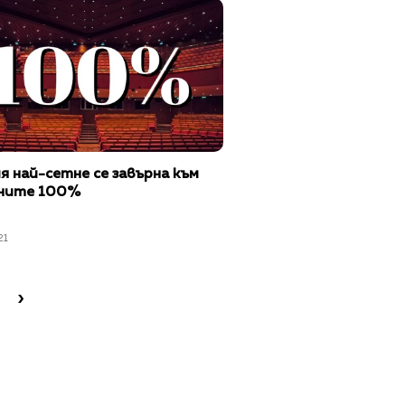
 най-сетне се завърна към
ните 100%
21
›