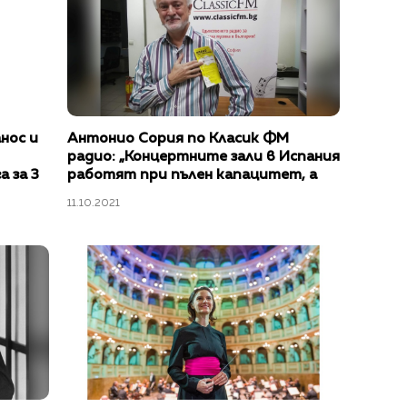
нос и
Антонио Сория по Класик ФМ
радио: „Концертните зали в Испания
а за 3
работят при пълен капацитет, а
над 75% от населението е
11.10.2021
ваксинирано"