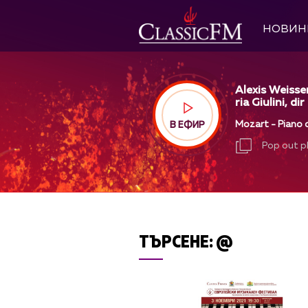
НОВИН
Alexis Weisse
ria Giulini, dir
Mozart - Piano c
В ЕФИР
Pop out p
Pop out p
ТЪРСЕНЕ:
@