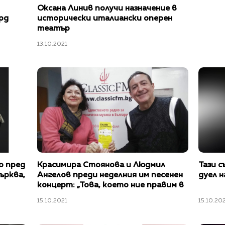
Оксана Линив получи назначение в
рд
исторически италиански оперен
театър
13.10.2021
о пред
Красимира Стоянова и Людмил
Тази 
църква,
Ангелов преди неделния им песенен
дуел 
концерт: „Това, което ние правим в
този момент, e свързване между
15.10.2021
15.10.20
земята и небето"