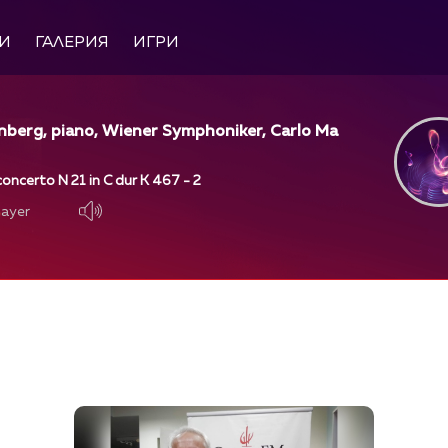
И
ГАЛЕРИЯ
ИГРИ
nberg, piano, Wiener Symphoniker, Carlo Ma
oncerto N 21 in C dur K 467 - 2
layer
layer