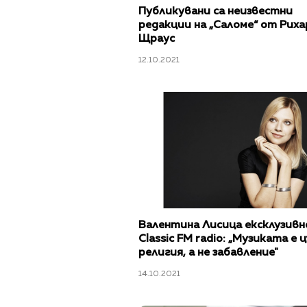
Публикувани са неизвестни
редакции на „Саломе“ от Риха
Щраус
12.10.2021
Валентина Лисица ексклузивн
Classic FM radio: „Музиката е 
религия, а не забавление"
14.10.2021