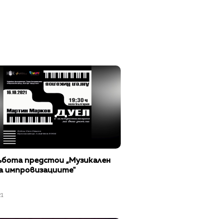
събота предстои „Музикален
на импровизациите"
21