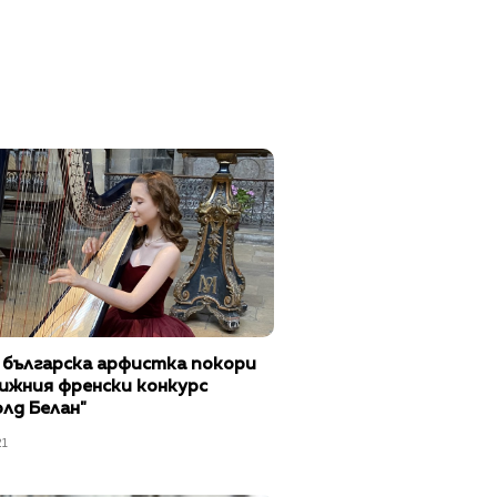
 българска арфистка покори
ижния френски конкурс
лд Белан"
21