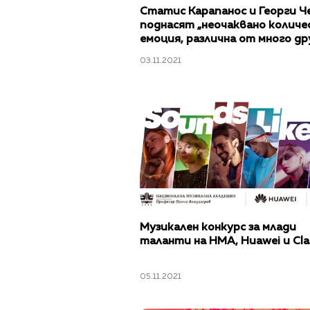
Статис Карапанос и Георги Ч
поднасят „неочаквано колич
емоция, различна от много дру
концерт от Европейския муз
03.11.2021
фестивал
Музикален конкурс за млади
таланти на НМА, Huawei и Cla
05.11.2021