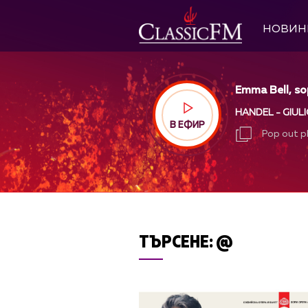
НОВИН
Emma Bell, s
HANDEL - GIUL
В ЕФИР
Pop out p
Pop out p
ТЪРСЕНЕ:
@