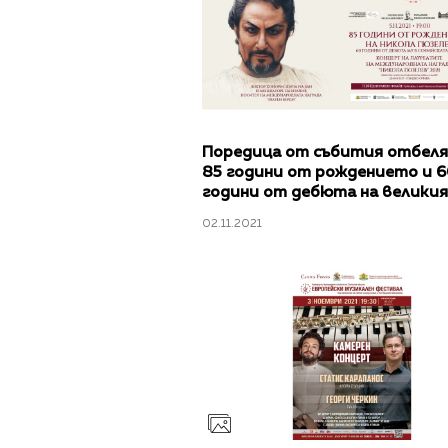
Поредица от събития отбел
85 години от рождението и 
години от дебюта на великия
Никола Гюзелев
02.11.2021