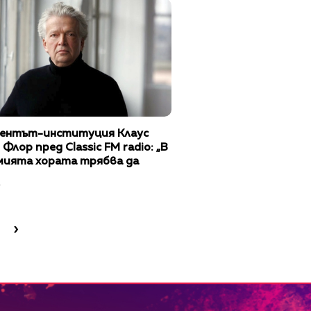
ентът-институция Клаус
Флор пред Classic FM radio: „В
мията хората трябва да
знак на музикантите, че
1
ът продължава"
›