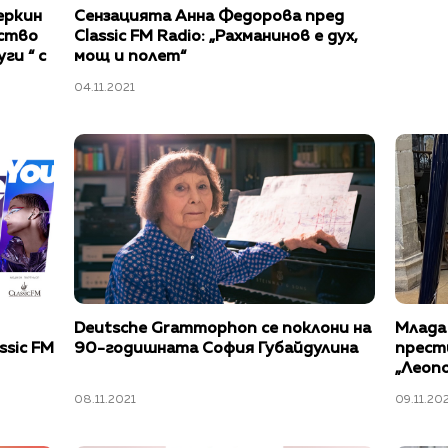
еркин
Сензацията Анна Федорова пред
ество
Classic FM Radio: „Рахманинов е дух,
ги “ с
мощ и полет“
икален
04.11.2021
Deutsche Grammophon се поклони на
Млада
ssic FM
90-годишната София Губайдулина
прест
„Леопо
08.11.2021
09.11.20