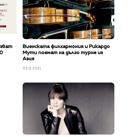
язват
Виенската филхармония и Рикардо
60
Мути поемат на дълго турне из
Азия
03.11.2021