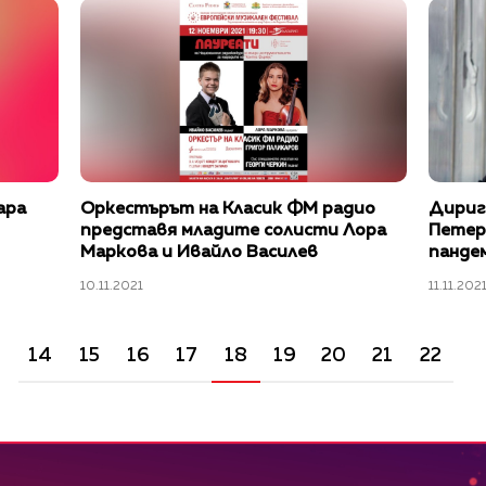
ара
Оркестърът на Класик ФМ радио
Дириг
представя младите солисти Лора
Петер 
Маркова и Ивайло Василев
панде
дадат 
10.11.2021
11.11.202
живот
14
15
16
17
18
19
20
21
22