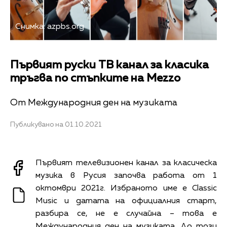
Снимка: azpbs.org
Първият руски ТВ канал за класика
тръгва по стъпките на Mezzo
От Международния ден на музиката
Публикувано на 01.10.2021
Първият телевизионен канал за класическа
музика в Русия започва работа от 1
октомври 2021г. Избраното име е Classic
Music и датата на официалния старт,
разбира се, не е случайна – това е
Международния ден на музиката. До този