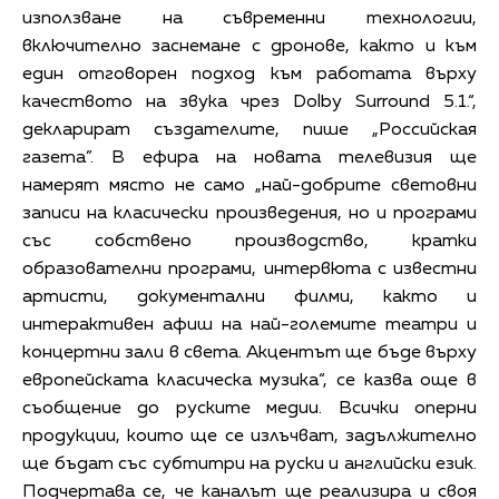
използване на съвременни технологии,
включително заснемане с дронове, както и към
един отговорен подход към работата върху
качеството на звука чрез Dolby Surround 5.1.“,
декларират създателите, пише „Российская
газета”. В ефира на новата телевизия ще
намерят място не само „най-добрите световни
записи на класически произведения, но и програми
със собствено производство, кратки
образователни програми, интервюта с известни
артисти, документални филми, както и
интерактивен афиш на най-големите театри и
концертни зали в света. Акцентът ще бъде върху
европейската класическа музика“, се казва още в
съобщение до руските медии. Всички оперни
продукции, които ще се излъчват, задължително
ще бъдат със субтитри на руски и английски език.
Подчертава се, че каналът ще реализира и своя