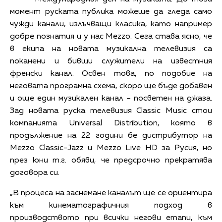
момент руската публика можеше да гледа само
чужди канали, излъчващи класика, като например
добре познатия и у нас Mezzo. Сега става ясно, че
в екипа на новата музикална телевизия са
поканени и бивши служители на известния
френски канал. Освен това, по подобие на
неговата програмна схема, скоро ще бъде добавен
и още един музикален канал – посветен на джаза.
Зад новата руска телевизия Classic Music стои
компанията Universal Distribution, която в
продължение на 22 години бе дистрибутор на
Mezzo Classic-Jazz и Mezzo Live HD за Русия, но
през юни т.г. обяви, че предсрочно прекратява
договора си.
„В процеса на заснемане каналът ще се ориентира
към кинематографичния подход в
производството при всички негови етапи, към