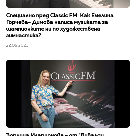
Специално пред Classic FM: Как Емелина
Горчева- Димова написа музиката за
шампионките ни по художествена
гимнастика?
22.05.2023
Зорница Иларионова - от "Вивалди