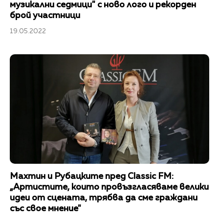
музикални седмици" с ново лого и рекорден
брой участници
19.05.2022
Махтин и Рубацките пред Classic FM:
„Артистите, които провъзгласяваме велики
идеи от сцената, трябва да сме граждани
със свое мнение"