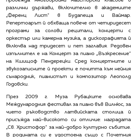
провежда многобройни майсторски класове в
различни държави, включително в академиите
„Ференц Лист“ в Будапеща и Ваймар.
Репертоарът й обхваща повече от четиридесет
програми за солови рецитали, концерти с
оркестър или камерна музика, а дискографията й
включва над тридесет и пет заглавия. Редовен
изпълнител е на Концерт за пиано „Възкресение“
на Кшищоф Пендерецки. Сред концертните и
звукозаписните й проекти е почитта към нейния
сънародник, пианистът и композитор Леополд
Годовски.
През 2009 г. Муза Рубацките основава
Международния фестивал за пиано във Вилнюс, за
чието ръководство латвийската столица й
присъжда най-високото си отличие: наградата
„Св. Христофор“ за най-добро културно събитие.
В родината си е удостоена също с Почетния