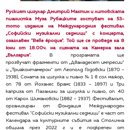
Руският цигулар Дмитрий Махтин и литовската
пианистка Муза Рубацките гостуват на 53-
тото издание на Международния фестивал
„Софийски музикални седмици" с концерта,
озаглавен "Belle époque". Той ще се проведе на 8
юни от 18.00ч. на сцената на Камерна зала
„България".
В програмата ще
прозвучат фрагменти от „Дванадесет импресии“
и „Триаконтамерон“ от Леополд Годовски (1870 –
1938),
Соната за цигулка и пиано № 1 в сол мажор,
оп. 78 от Йоханес Брамс (1833 – 1897) и Три
каприза от Паганини за цигулка и пиано, оп. 40
от Карол Шимановски (1882 – 1937). Фестивалът,
организиран от Фондация Международен
фестивал "Софийски музикални седмици" е част от
Календара на културните събития на Столична
община през 2022 г и е подкрепен от