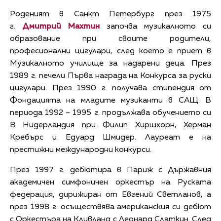
Роденият в Санкт Петербург през 1975
г.
Дмитрий Махтин
започва музикалното си
образование при своите родители,
професионални цигулари, след което е приет в
Музикалното училище за надарени деца. През
1989 г. печели Първа награда на Конкурса за руски
цигулари. През 1990 г. получава стипендия от
Фондацията на младите музиканти в САЩ. В
периода 1992 – 1995 г. продължава обучението си
В Нидерландия при Филип Хиршхорн, Херман
Кребърс и Едуард Шмидер. Лауреат е на
престижни международни конкурси.
През 1997 г. дебютира в Париж с Държавния
академичен симфоничен оркестър на Руската
федерация, дирижиран от Евгений Светланов, а
през 1998 г. осъществява американския си дебют
с Оркестъра на Кливланд с Леонард Слаткин. След