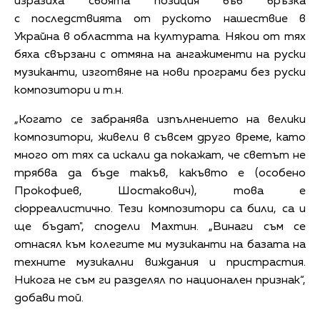
изразиха своята позиция във връзка
с последствията от руското нашествие в
Украйна в областта на културата. Някои от тях
бяха свързани с отмяна на ангажименти на руски
музиканти, изготвяне на нови програми без руски
композитори и т.н.
„Когато се забранява изпълнението на велики
композитори, живели в съвсем друго време, като
много от тях са искали да покажат, че светът не
трябва да бъде такъв, какъвто е (особено
Прокофиев, Шостакович), това е
сюрреалистично. Тези композитори са били, са и
ще бъдат", сподели Махтин. „Винаги съм се
отнасял към колегите ми музиканти на базата на
техните музикални виждания и пристрастия.
Никога не съм ги разделял по национален признак“,
добави той.