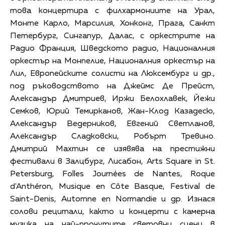
това концертира с филхармониите на Урал,
Монте Карло, Марсилия, Хонконг, Прага, Санкт
Петербург, Сингапур, Далас, с оркестрите на
Радио Франция, Шведското радио, Националния
оркестър на Монпелие, Националния оркестър на
Лил, Европейските солисти на Люксембург и др.,
под ръководството на Джеймс Де Прейст,
Александър Дмитриев, Иржи Белохлавек, Йежи
Семков, Юрий Темирканов, Жан-Клод Казадесю,
Александър Ведерников, Евгений Светланов,
Александър Сладковски, Робърт Тревино.
Дмитрий Махтин се изявява на престижни
фестивали в Залцбург, Лисабон, Arts Square in St.
Petersburg, Folles Journées de Nantes, Roque
d'Anthéron, Musique en Côte Basque, Festival de
Saint-Denis, Automne en Normandie и др. Изнася
солови рецитали, както и концерти с камерна
музика на най-прочутите световни сцени в