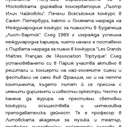
Московската държавна консерватория „Пьотр
Илич Чайковски“. Печели Всесъюзния конкурс в
Санкт Петербург, както и Голямата награда на
Международния конкурс за пианисти в Будапеща
„Лист-Барток“. След 1989 г. изгражда успешна
международна кариера, чието начало е поставено
с Първата награда за пиано в конкурса “Les Grands
Maîtres Français de l'Association Triptyque”. След
установяването си в Париж участва активно в
рецитали и концерти на най-големите сцени и
фестивали не само във Франция, но и на петте
континента, където пътят й се пресича с
именити диригенти и известни оркестри. Често е
канена да журира на престижни световни
конкурси, осъществява и интензивна
преподавателска дейност. Тя е професор в
Литовската академия за музика и театър,