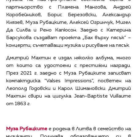
партньорство с Пламена Мангова, Андрей
Коробейников, Борис Березовски, Александър
Князев, Муза Рубацките, Алексей Огринчук, Мигел
Да Силва и Рено Капюсон. Заедно с Катерина
Барсукова създават проекта „Бах върху пясък“ –
концерти, съчетаващи музика и рисуване на пясък.
Дмитрий Махтин е издал няколко албума, много
от които са удостоени с престижни награди.
През 2021 г. заедно с Муза Рубацките записват
компактдиска “Valses Impressions”, посветен на
Леополд Годовски и Карол Шимановски. Дмитрий
Махтин свири на цигулка Jean-Baptiste Vuillaume
от 1863 г.
Муза Рубацките
е родена в Литва в семейство на
музиканти. Получава образованието си в