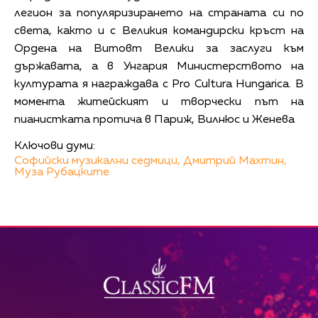
легион за популяризирането на страната си по
света, както и с Великия командирски кръст на
Ордена на Витовт Велики за заслуги към
държавата, а в Унгария Министерството на
културата я награждава с Pro Cultura Hungaricа. В
момента житейският и творчески път на
пианистката протича в Париж, Вилнюс и Женева
Ключови думи:
Софийски музикални седмици,
Дмитрий Махтин,
Муза Рубацките