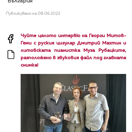
"България"
Публикувано на 08.06.2022
Чуйте цялото интервю на Георги Митов-
Геми с руския цигулар Дмитрий Махтин и
литовската пианистка Муза Рубацките,
разположено в звуковия файл под главната
снимка!