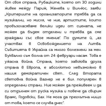
От своя страна, Рубацките, която от 30 години
живее между Париж, Женева и Вилнюс, заяви:
„Критериите на организаторите трябва да са
музикални, но мисля, че ние, артистите, които
провъзгласяваме велики идеи от сцената, не
можем да бъдем отделени и трябва да сме
граждани със свое мнение". По думите й, „аз
участвах в Освобождението на Литва.
Събитията в Украйна са много болезнени за мен.
Буквално съм болна от 24 февруари насам. Това е
ужасна война. Страна, която завоюва друга
страна в Европа, е абсолютно невъзможно в
нашия демократичен свят... След Втората
световна война Вагнер не е бил популярен в
определени страни. Ние можем да преживеем и да
си отдъхнем от руска музика и повече да свирим
Брамс, Годовски, Бах. Не мога да преглътна нищо
от това, което се случва днес“.