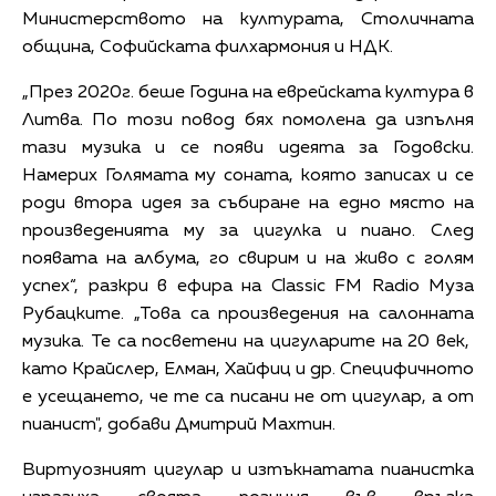
Министерството на културата, Столичната
община, Софийската филхармония и НДК.
„През 2020г. беше Година на еврейската култура в
Литва. По този повод бях помолена да изпълня
тази музика и се появи идеята за Годовски.
Намерих Голямата му соната, която записах и се
роди втора идея за събиране на едно място на
произведенията му за цигулка и пиано. След
появата на албума, го свирим и на живо с голям
успех“, разкри в ефира на Classic FM Radio Муза
Рубацките. „Това са произведения на салонната
музика. Те са посветени на цигуларите на 20 век,
като Крайслер, Елман, Хайфиц и др. Специфичното
е усещането, че те са писани не от цигулар, а от
пианист", добави Дмитрий Махтин.
Виртуозният цигулар и изтъкнатата пианистка