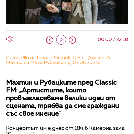
00:00 / 22:18
Интервю на Георги Митов-Геми с Дмитрий
Махтин и Муза Рубацките, 07.06.2022г.
Махтин и Рубацките пред Classic
FM: „Артистите, които
провъзгласяваме велики идеи от
сцената, трябва да сме граждани
със свое мнение"
Концертът им е днес от 18ч. в Камерна зала