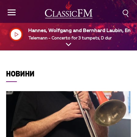
Hannes, Wolfgang and Bernhard Laubin, Engli
h Chamber Orchestra, Simon Preston, dir
Telemann - Concerto for 3 tumpets, D dur
НОВИНИ