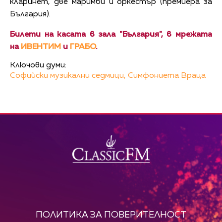
кларинет, две маримби и оркестър (премиера за
България).
Билети на касата в зала "България", в мрежата
на
ИВЕНТИМ
и
ГРАБО
.
Ключови думи:
Софийски музикални седмици,
Симфониета Враца
ПОЛИТИКА ЗА ПОВЕРИТЕЛНОСТ