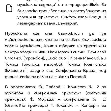
музикални седмици“ и по традиция включва
българско произведение за гостуването на
успешния оркестър Симфониета-Враца в
легендарната зала „България“.
Публиката ще има възможност да чуе
майсторските изпълнения на изявени български и
полски музиканти, които творят на престижни
международни и наши концертни сцени: Велислав
Стоянов (тромбон), „Lucid duo” (Ирена Манолова и
Томаш Голински, маримби), Томаш Клепчински
(кларинет), заедно със Симфониета-Враца, под
диригентската палка на Никола Петров.
В програмата: Ф. Павлов – Концерт № 2 за
тромбон и симфоничен оркестър (световна
премиера); Ф. Мораиш - Симфониета № 1;
(световна премиера) Т. Голински – Концерт за