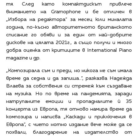
тя. След като компактдискът привлече
вниманието на Gramophone и бе отличен в
„Избора на редактора“ за месец юли миналата
година, по-късно авторитетното британското
списание го обяви и за един от най-добрите
дискове на цялата 2021г., а също получи и много
добра оценка от критиците в International Piano
magazine и др.
„Композирала съм и преди, но никога не съм имала
време да седна и да запиша…“, разказва Надежда
Влаева за собствения си стремеж към създаване
на музика. Но по време на пандемията, заради
натрупаните емоции и пропадналите й 35
концерта из Европа, тя отново намира време да
композира и написва „Каскади и приключения в
Европа“, с чието нотно издание вече може да се
похвали, благодарение на издателство от