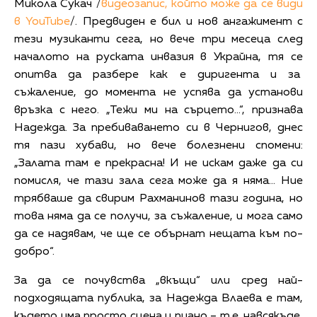
Микола Сукач /
видеозапис, който може да се види
в YouTube
/. Предвиден е бил и нов ангажимент с
тези музиканти сега, но вече три месеца след
началото на руската инвазия в Украйна, тя се
опитва да разбере как е диригента и за
съжаление, до момента не успява да установи
връзка с него. „Тежи ми на сърцето…“, признава
Надежда. За пребиваването си в Чернигов, днес
тя пази хубави, но вече болезнени спомени:
„Залата там е прекрасна! И не искам даже да си
помисля, че тази зала сега може да я няма… Ние
трябваше да свирим Рахманинов тази година, но
това няма да се получи, за съжаление, и мога само
да се надявам, че ще се обърнат нещата към по-
добро“.
За да се почувства „вкъщи“ или сред най-
подходящата публика, за Надежда Влаева е там,
където има просто сцена и пиано – т.е. навсякъде,