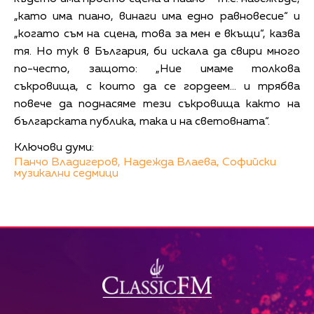
„като има пиано, винаги има едно равновесие“ и
„когато съм на сцена, това за мен е вкъщи“, казва
тя. Но тук в България, би искала да свири много
по-често, защото: „Ние имаме толкова
съкровища, с които да се гордеем… и трябва
повече да поднасяме тези съкровища както на
българската публика, така и на световната“.
Ключови думи:
Панчо Владигеров,
Надежда Влаева,
Софийски
музикални седмици