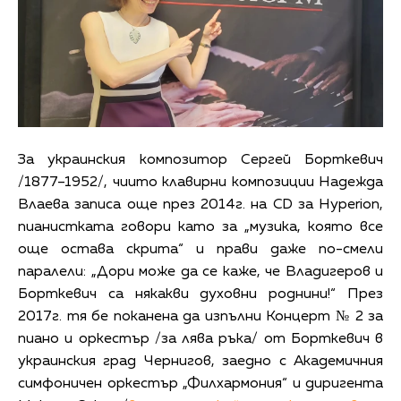
За украинския композитор Сергей Борткевич
/1877–1952/, чиито клавирни композиции Надежда
Влаева записа още през 2014г. на CD за Hyperion,
пианистката говори като за „музика, която все
още остава скрита“ и прави даже по-смели
паралели: „Дори може да се каже, че Владигеров и
Борткевич са някакви духовни роднини!“ През
2017г. тя бе поканена да изпълни Концерт № 2 за
пиано и оркестър /за лява ръка/ от Борткевич в
украинския град Чернигов, заедно с Академичния
симфоничен оркестър „Филхармония“ и диригента