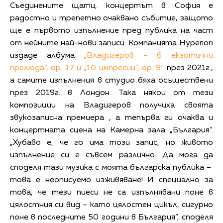
Съединените щати, концертът в София е
радостно и трепетно очаквано събитие, защото
ще е първото изпълнение пред публика на част
от нейните най-нови записи. Компанията Hyperion
издаде албума
„Владигеров – 6 екзотични
прелюда“, ор. 17 и „10 импресии“, ор. 9“
през 2021г.,
а самите изпълнения в студио бяха осъществени
през 2019г. в Лондон. Така някои от тези
композиции на Владигеров получиха своята
звукозаписна премиера , а тепърва ги очаква и
концертната сцена на Камерна зала „България“.
„Хубаво е, че го има този запис, но живото
изпълнение си е съвсем различно. Да мога да
споделя тази музика с моята българска публика –
това е неописуемо изживяване! И специално за
това, че тези пиеси не са изпълнявани поне в
цялостния си вид – като цялостен цикъл, сигурно
поне в последните 50 години в България“, споделя