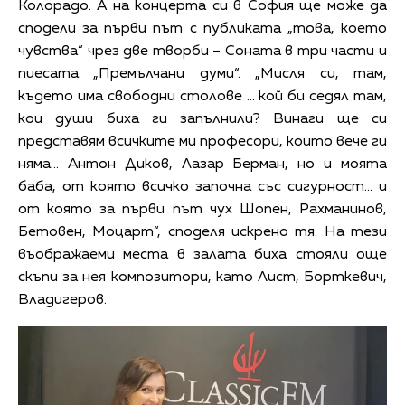
Колорадо. А на концерта си в София ще може да
сподели за първи път с публиката „това, което
чувства“ чрез две творби – Соната в три части и
пиесата „Премълчани думи“. „Мисля си, там,
където има свободни столове … кой би седял там,
кои души биха ги запълнили? Винаги ще си
представям всичките ми професори, които вече ги
няма… Антон Диков, Лазар Берман, но и моята
баба, от която всичко започна със сигурност… и
от която за първи път чух Шопен, Рахманинов,
Бетовен, Моцарт“, споделя искрено тя. На тези
въображаеми места в залата биха стояли още
скъпи за нея композитори, като Лист, Борткевич,
Владигеров.