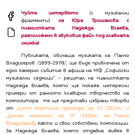
Чуйте интервюто
(с музикални
фрагменти)
на Юра Трошанова с
пианистката Надежда Влаева
,
разположено в звуковия файл под главната
снимка!
Публиката, обичаща музиката на Панчо
Владигеров /1899–1978/, ще бъде привлечена от
едно камерно събитие в афиша на МФ „Софийски
музикални седмици“ – рецитал на пианистката
Надежда Влаева, която ще покаже интересни
примери от ранното клавирно творчество на
композитора. тя ще представи избрани творби
от
„Шест екзотични прелюда“, ор. 17 /1924г./ и
„Десет импресии“, ор. 9“ /1920г./ на Панчо
Владигеров
, както и свои собствени композиции.
За Надежда Влаева, която отдавна живее в