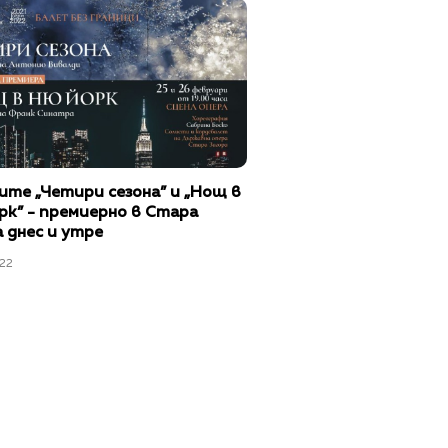
ите „Четири сезона” и „Нощ в
рк” - премиерно в Стара
 днес и утре
22