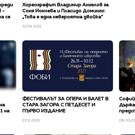
преди
Хореографът Владимир Ангелов за
 -
Соня Йончева и Пласидо Доминго:
а се
„Това е една невероятна двойка“
лямата
31.08.2021
ФЕСТИВАЛЪТ ЗА ОПЕРА И БАЛЕТ В
Софий
на
СТАРА ЗАГОРА С ПЕТДЕСЕТ И
Държа
1 на
ПЪРВО ИЗДАНИЕ
предс
23.11.2021
08.03.2