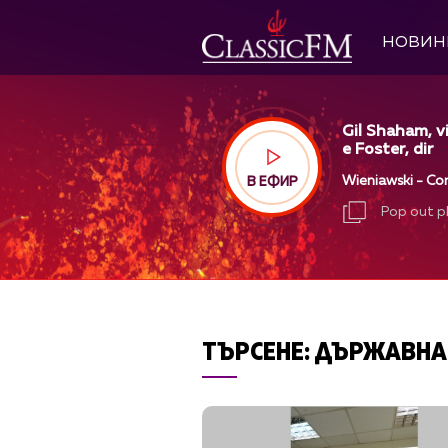
НОВИН
Gil Shaham, 
e Foster, dir
Wieniawski - Con
В ЕФИР
Pop out p
Pop out p
ТЪРСЕНЕ:
ДЪРЖАВНА 