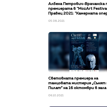
Албена Петрович-Врачанска 
премиерата в "MozArt Festival
Правец 2021: "Камерната опер
налага като наследник на го
05.08.2021
опера"
Световната премиера на
танцовата мистерия „Сънят 
Пилат” на 16 октомври в зала 
НДК
06.10.2021