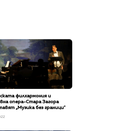
ската филхармония и
вна опера-Стара Загора
тавят „Музика без граници"
022