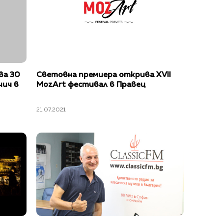
ва 30
Световна премиера открива XVII
чич в
MozArt фестивал в Правец
21.07.2021