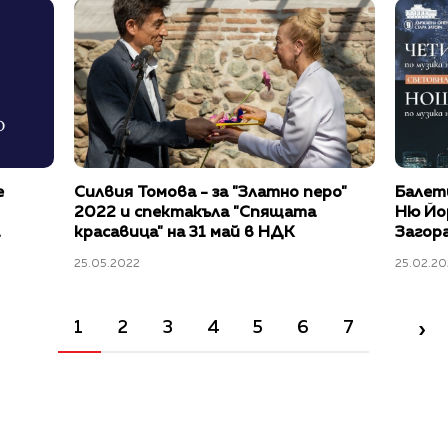
е
Силвия Томова - за "Златно перо"
Балет
2022 и спектакъла "Спящата
Ню Йо
красавица" на 31 май в НДК
Загора
25.05.2022
25.02.20
›
1
2
3
4
5
6
7