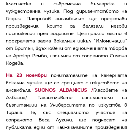
класическа и съвременна българска и
чуждестранна музика. Под диригентството на
Георги Патриков ансамбълът ще представи
произведения, които са белязали негови
постижения през годините. Централно място в
програмата заема вокалния цикъл “Илюминации”
от Бритън, вдъхновени от едноименната творба
на Артюр Рембо, изпълнен от сопраното Симона
Кодева.
На 23 ноември
почитателите на камерната
вокална музика ще се срещнат с изкуството на
ансамбъла
SUONOS ALBANICUS /
Гласовете на
Албания/. Талантливите изпълнители са
възпитаници на Университета по изкуства в
Тирана. Те, със специалното участие на
сопраното Беса Лугичи, ще поднесат на
публиката едни от най-значимите произведения