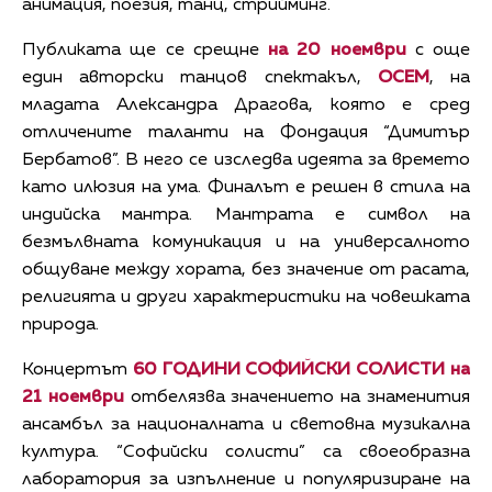
анимация, поезия, танц, стрийминг.
Публиката ще се срещне
на 20 ноември
с още
един авторски танцов спектакъл,
ОСЕМ
, на
младата Александра Драгова, която е сред
отличените таланти на Фондация “Димитър
Бербатов”. В него се изследва идеята за времето
като илюзия на ума. Финалът е решен в стила на
индийска мантра. Мантрата е символ на
безмълвната комуникация и на универсалното
общуване между хората, без значение от расата,
религията и други характеристики на човешката
природа.
Концертът
60 ГОДИНИ СОФИЙСКИ СОЛИСТИ
на
21 ноември
отбелязва значението на знаменития
ансамбъл за националната и световна музикална
култура. “Софийски солисти” са своеобразна
лаборатория за изпълнение и популяризиране на