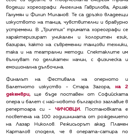
водещи хореографи: Ангелина Гаврилова, Аршак
Галумян и Филип Миланов. Те са дръзко владеещи
изкуството на танца, чувствителни и бравурно
устремени. В „Триптих“ тримата хореографи се
характеризират уникален и колоритен език,
базиран, както на съвременни танцови техники,
така и на театрални методи. Спектаклите им
вълнуват по деликатен начин, с физическа и
емоционална дълбочина.
Финалът на Фестивала на оперното и
Балетното изкуство - Стара Загора,
на 2
декември,
ще бъде поставен от Софийската
опера и балет с най-новото българско заглавие в
репертоара си -
ЧИЧОВЦИ.
Постановката е
посветена на 100 годишнината от рождението
на Лазар Николов. Режисьорът акад. Пламен
Карталов споделя, че в операта-сатира по