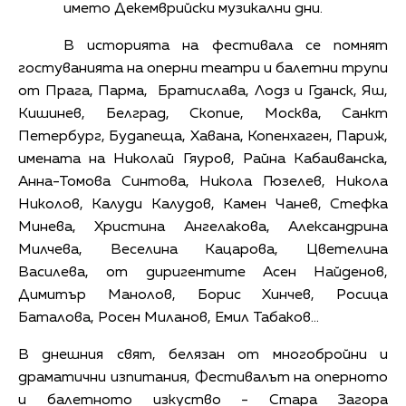
името Декемврийски музикални дни.
В историята на фестивала се помнят
гостуванията на оперни театри и балетни трупи
от Прага, Парма, Братислава, Лодз и Гданск, Яш,
Кишинев, Белград, Скопие, Москва, Санкт
Петербург, Будапеща, Хавана, Копенхаген, Париж,
имената на Николай Гяуров, Райна Кабаиванска,
Анна-Томова Синтова, Никола Гюзелев, Никола
Николов, Калуди Калудов, Камен Чанев, Стефка
Минева, Христина Ангелакова, Александрина
Милчева, Веселина Кацарова, Цветелина
Василева, от диригентите Асен Найденов,
Димитър Манолов, Борис Хинчев, Росица
Баталова, Росен Миланов, Емил Табаков...
В днешния свят, белязан от многобройни и
драматични изпитания, Фестивалът на оперното
и балетното изкуство - Стара Загора