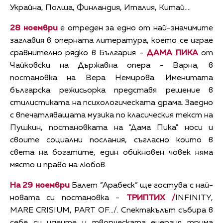
Украйна, Полша, Финландия, Италия, Китай….
28 ноември
е отреден за едно от най-значимите
заглавия в оперната литература, което се играе
сравнително рядко в България -
ДАМА ПИКА
от
Чайковски на Държавна опера - Варна, в
постановка на Вера Немирова. Именитата
българска режисьорка представя решение в
стилистиката на психологическата драма. Заедно
с впечатляващата музика по класическия текст на
Пушкин, постановката на "Дама Пика" носи и
своите социални послания, съгласно които в
света на богатите, един обикновен човек няма
място и право на любов.
На 29 ноември
Балет “Арабеск” ще гостува с най-
новата си постановка -
ТРИПТИХ /
INFINITY,
MARE CRISIUM, PART OF…/. Спектакълът събира в
себе си идеите и творческата енергия трима