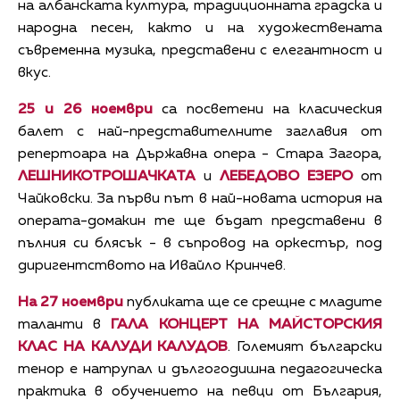
на албанската култура, традиционната градска и
народна песен, както и на художествената
съвременна музика, представени с елегантност и
вкус.
25 и 26 ноември
са посветени на класическия
балет с най-представителните заглавия от
репертоара на Държавна опера - Стара Загора,
ЛЕШНИКОТРОШАЧКАТА
и
ЛЕБЕДОВО ЕЗЕРО
от
Чайковски. За първи път в най-новата история на
операта-домакин те ще бъдат представени в
пълния си блясък - в съпровод на оркестър, под
диригентството на Ивайло Кринчев.
На 27 ноември
публиката ще се срещне с младите
таланти в
ГАЛА КОНЦЕРТ НА МАЙСТОРСКИЯ
КЛАС НА КАЛУДИ КАЛУДОВ
. Големият български
тенор е натрупал и дългогодишна педагогическа
практика в обучението на певци от България,