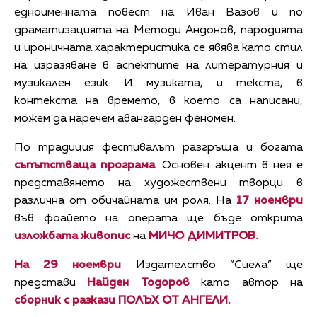
едноименната повест на Иван Вазов и по
драматизацията на Методи Андонов, пародията
и ироничната характеристика се явява като стил
на изразяване в аспектите на литературния и
музикален език. И музиката, и текста, в
контекста на времето, в което са написани,
можем да наречем авангарден феномен.
По традиция фестивалът разгръща и богата
съпътстваща програма
. Основен акцент в нея е
представянето на художествени творци в
различна от обичайната им роля. На
17 ноември
във фоайето на операта ще бъде открита
изложбата живопис
на
МИЧО ДИМИТРОВ.
На 29 ноември
Издателство “Сиела” ще
представи
Найден Тодоров
като автор на
сборник с разкази
ПОЛЪХ ОТ АНГЕЛИ.