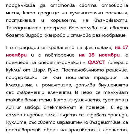
продължава да отстоява своята отговорна
мисия, като средище на хуманистични послания,
постижения и хоризонти на възможности.
Тазгодишната програма впечатлява със своето
богато видово, жанрово и стилово разнообразие.
По традиция откриването на фестивала,
на 17
ноември
и с повторение
на 18 ноември
, е
премиера на операта-домакин -
ФАУСТ
/опера с
кукли/ от Шарл Гуно. Постановъчното решение,
придържайки се към мощната традиция на
класицизма и романтизма, допълва внушенията
със съвременни елементи. В него се тълкуват
такива вечни теми, като изкушението, суетата и
личния избор. Спектакълът е пренесен в една
голяма съдебна зала, където се издават присъди.
Куклите, със своето изразително въздействие, са
противоречив образ на красивото и грозното,