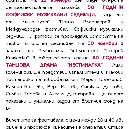
култура. На
21 ноември
ще бъде открита
ретроспективната изложба
50 ГОДИНИ
СОФИЙСКИ МУЗИКАЛНИ СЕДМИЦИ,
създадена
от Къща-музей "Панчо Владигеров" и
Международен фестивал "Софийски музикални
седмици". С фотоси се проследява историята на
първия столичен фестивал. На
30 ноември
в
залата на Регионална библиотека “Захарий
Княжески” в творческата среща
80 ГОДИНИ
ТАНЦОВА ДРАМА “НЕСТИНАРКА”
Лили
Големинова ще представи изпълнители в знакови
постановки на творбата от Марин Големинов:
Калина Богоева, Вера Кирова, Снежана Дескова,
Силвия Томова и Анелия Димитрова. Ще бъдат
показани и уникални кадри от Златния фонд на
БНТ.
Билетите за фестивала, с цени между 20 и 40 лв.,
са вече в продажба на касите на операта в Стара