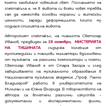
което заобикаля човешкия свят. Посланието на
спектакъла е, че в живота си всеки човек трябва
сам да намества основни морални и житейски
ценности, заради деформациите, които му
поднася стихията на живота.
Авторският спектакъл, на пианиста Светозар
Иванов, предвиден за
19 ноември
,
МИСТЕРИЯТА
НА ТИШИНАТА
съдържа колекция от
мултимедийни и танцови миниатюри вдъхновени
от музиката на различни композитори и поети.
Светозар Иванов е от Стара Загора и след
завършването на музикалното образование в
Националната музикална академия „Проф. Панчо
Владигеров” работи в университетите на
Мичиган и на Южна Флорида. В творчеството на
автора са вплетени различни изкуства -
документални и експериментални филми,