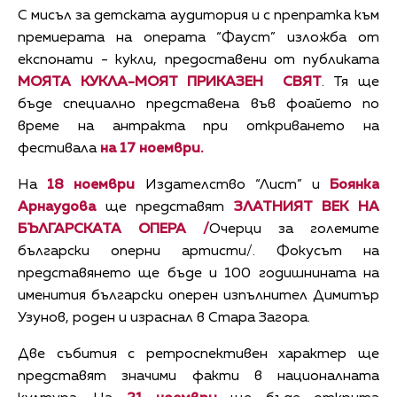
С мисъл за детската аудитория и с препратка към
премиерата на операта “Фауст” изложба от
експонати - кукли, предоставени от публиката
МОЯТА КУКЛА-МОЯТ ПРИКАЗЕН СВЯТ
. Тя ще
бъде специално представена във фоайето по
време на антракта при откриването на
фестивала
на 17 ноември.
На
18 ноември
Издателство “Лист” и
Боянка
Арнаудова
ще представят
ЗЛАТНИЯТ ВЕК НА
БЪЛГАРСКАТА ОПЕРА /
Очерци за големите
български оперни артисти/. Фокусът на
представянето ще бъде и 100 годишнината на
именития български оперен изпълнител Димитър
Узунов, роден и израснал в Стара Загора.
Две събития с ретроспективен характер ще
представят значими факти в националната