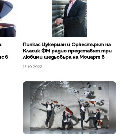
а
Пинкас Цукерман и Оркестърът на
Класик ФМ радио представят три
с в
любими шедьовъра на Моцарт в
вал“
София и Пловдив
15.10.2022