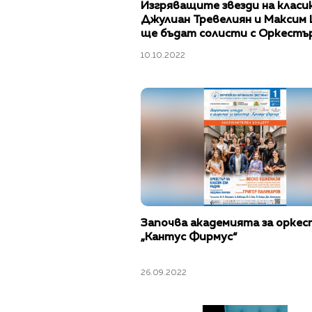
Изгряващите звезди на класи
Джулиан Тревелиян и Максим
ще бъдат солисти с Оркестър
Класик ФМ радио в „Европейс
10.10.2022
музикален фестивал“
Започва академията за оркес
„Кантус Фирмус“
26.09.2022