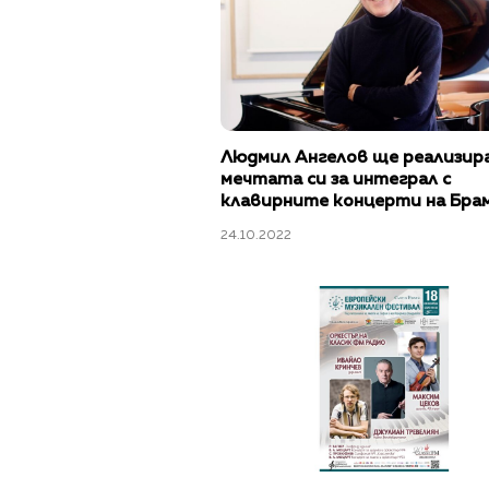
Людмил Ангелов ще реализир
мечтата си за интеграл с
клавирните концерти на Брам
„Европейски музикален фести
24.10.2022