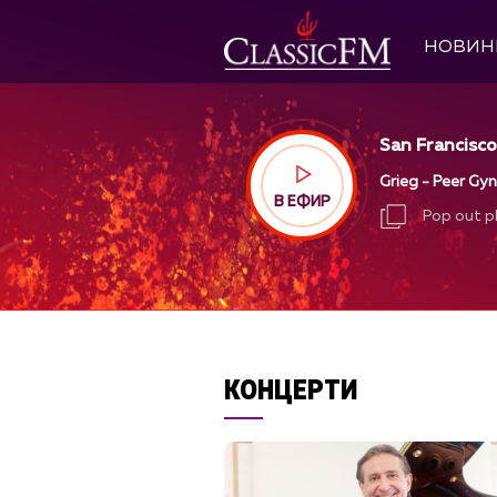
НОВИН
San Francisc
Grieg - Peer Gyn
В ЕФИР
Pop out p
Pop out p
КОНЦЕРТИ