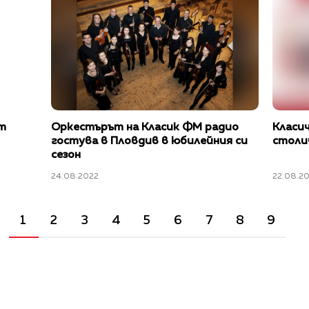
т
Оркестърът на Класик ФМ радио
Класич
гостува в Пловдив в юбилейния си
столи
сезон
24.08.2022
22.08.2
1
2
3
4
5
6
7
8
9