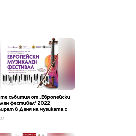
ите събития от „Европейски
ален фестивал“ 2022
ират в Деня на музиката с
е на Веско Ешкенази
022