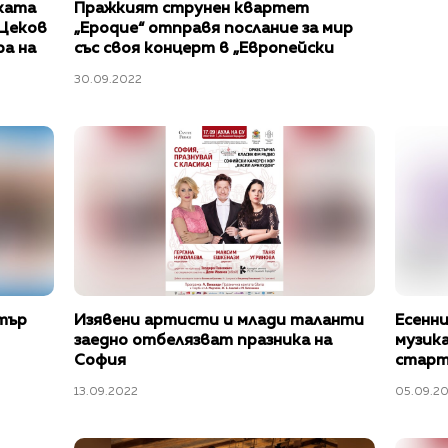
ката
Пражкият струнен квартет
 Цеков
„Epoque“ отправя послание за мир
а на
със своя концерт в „Европейски
ки
музикален фестивал“ 2022
30.09.2022
тър
Изявени артисти и млади таланти
Есенн
заедно отбелязват празника на
музик
София
старт
участи
13.09.2022
05.09.2