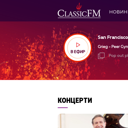
НОВИН
San Francisc
Grieg - Peer Gyn
В ЕФИР
Pop out p
Pop out p
КОНЦЕРТИ