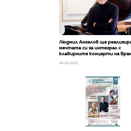
Людмил Ангелов ще реализир
мечтата си за интеграл с
клавирните концерти на Брам
„Европейски музикален фести
24.10.2022