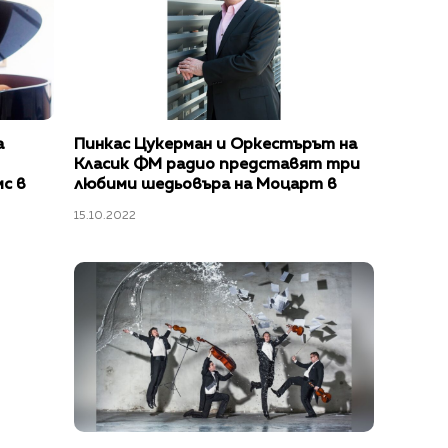
а
Пинкас Цукерман и Оркестърът на
Класик ФМ радио представят три
с в
любими шедьовъра на Моцарт в
вал“
София и Пловдив
15.10.2022