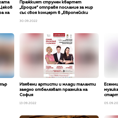
ката
Пражкият струнен квартет
 Цеков
„Epoque“ отправя послание за мир
а на
със своя концерт в „Европейски
ки
музикален фестивал“ 2022
30.09.2022
тър
Изявени артисти и млади таланти
Есенн
заедно отбелязват празника на
музик
София
старт
участи
13.09.2022
05.09.2