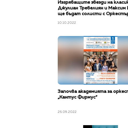
Изгряващите звезди на класи
Джулиан Тревелиян и Максим
ще бъдат солисти с Оркестър
Класик ФМ радио в „Европейс
10.10.2022
музикален фестивал“
Започва академията за оркес
„Кантус Фирмус“
26.09.2022