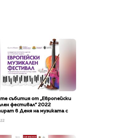
ите събития от „Европейски
ален фестивал“ 2022
ират в Деня на музиката с
е на Веско Ешкенази
022