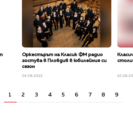
т
Оркестърът на Класик ФМ радио
Класич
гостува в Пловдив в юбилейния си
столи
сезон
24.08.2022
22.08.2
1
2
3
4
5
6
7
8
9