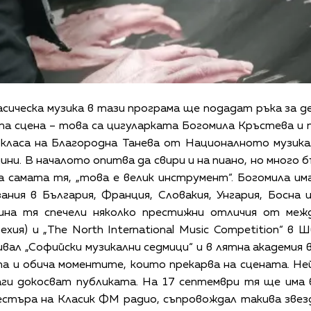
сическа музика в тази програма ще подадат ръка за 
та сцена – това са цигуларката Богомила Кръстева и 
класа на Благородна Танева от Националното музикалн
ини. В началото опитва да свири и на пиано, но много 
а самата тя, „това е велик инструмент“. Богомила им
ния в България, Франция, Словакия, Унгария, Босна 
дина тя спечели няколко престижни отличия от меж
Чехия) и „The North International Music Competition“ в
ал „Софийски музикални седмици“ и в лятна академия в
та и обича моментите, които прекарва на сцената. Н
аги докосват публиката. На 17 септември тя ще има
стъра на Класик ФМ радио, съпровождал такива звез