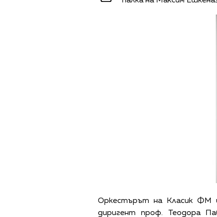
палка на Максим Ешкеназ
Оркестърът на Класик ФМ и
диригент проф. Теодора Па