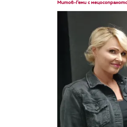
Митов-Геми с мецосопраното 