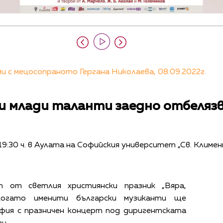
 с мецосопраното Гергана Николаева, 08.09.2022г.
и млади таланти заедно отбелязв
19:30 ч. в Аулата на Софийския университет „Св. Климе
т от светлия християнски празник „Вяра,
когато именити български музиканти ще
фия с празничен концерт под диригентската