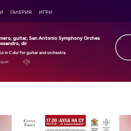
И
ГАЛЕРИЯ
ИГРИ
mero, guitar, San Antonio Symphony Orches
essandro, dir
to in C dur for guitar and orchestra
layer
layer