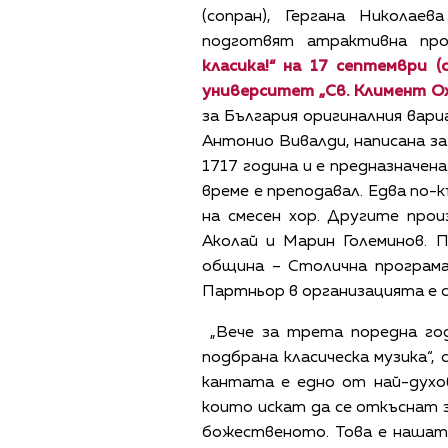
(сопран), Гергана Николаев
подготвят атрактивна пр
класика!“ на 17 септември 
университет „Св. Климент Ох
за България оригиналния вари
Антонио Вивалди, написана за
1717 година и е предназначен
време е преподавал. Едва по-
на смесен хор. Другите про
Аколай и Марин Големинов. 
община – Столична програма
Партньор в организацията е 
„Вече за трета поредна год
подбрана класическа музика“,
кантата е едно от най-духов
които искат да се откъснат з
божественото. Това е нашата