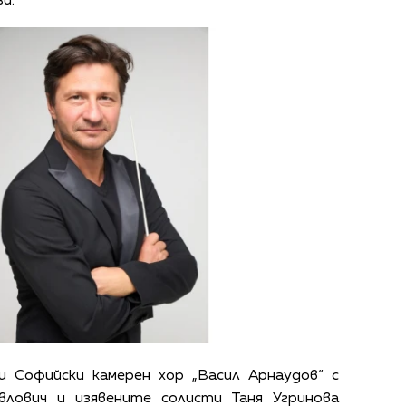
и.
 Софийски камерен хор „Васил Арнаудов“ с
влович и изявените солисти Таня Угринова