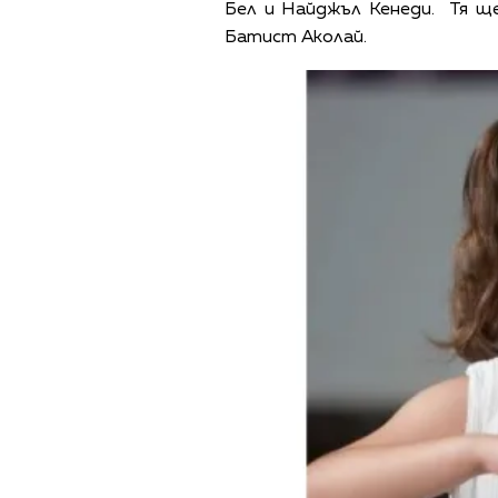
Бел и Найджъл Кенеди. Тя щ
Батист Аколай.