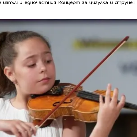
е изпълни едночастния Концерт за цигулка и струнен