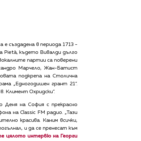
 е създадена в периода 1713 -
a Pietà, където Вивалди дълго
 вокалните партии са поверени
есандро Марчело, Жан-Батист
совата подкрепа на Столична
ама „Едногодишен грант 21“.
в. Климент Охридски“.
о Деня на София с прекрасно
на на Classic FM радио. „Тази
телно красива. Каним всички,
огълнал, и да се пренесат към
е цялото интервю на Георги