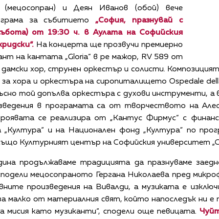
а (мецосопран) и Деян Иванов (обой) вече
ограма за събитието
„София, празнувай с
(събота) от 19:30 ч. в Аулата на Софийския
ридски“.
На концерта ще прозвучи премиерно
ант на кантата „Gloria“ в ре мажор, RV 589 от
 дамски хор, струнен оркестър и солисти. Композицията
а за хора и оркестъра на сиропиталището Ospedale dell
късно той допълва оркестъра с духови инструменти, а
изведения в програмата са от творчеството на Ал
Проявата се реализира от „Кантус Фирмус“ с финан
 „Култура“ и на Национален фонд „Култура“ по прогр
също Културният център на Софийския университет „С
ина продължаваме традицията да празнуваме заедн
 сподели мецосопраното Гергана Николаева пред микрофо
ните произведения на Вивалди, а музиката е изключи
а малко от материалния свят, който напоследък ни е п
 мисия като музиканти“, сподели още певицата.
Чуйт