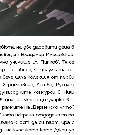
дебюта на две даровити деца в
певецът Владимир Илисавский.
о училище „Л. Пипков“. Тя се
бързо разбира, че цигулката ще
а вече цяла колекция от първи
и Херцеговина, Литва, Русия и
дународните конкурси в Ниш
 Швеция. Малката цигуларка взе
 рамките на „Варненско лято“.
ейната искрена отдаденост по
 възможност да си партнира с
ди на класиката като Джошуа