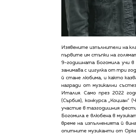
Изявените изпълнители на кла
първите им стъпки на голяма
9-годишната Богомила учи в 
занимава с цигулка от три год
й стане любима, и както казв
награди от музикални състеза
Италия. Само през 2022 го
(Сърбия), конкурса „Коциан“ (
участие в тазгодишния фестив
Богомила е влюбена в музика
време на изпълненията й вин
опитните музиканти от Орке