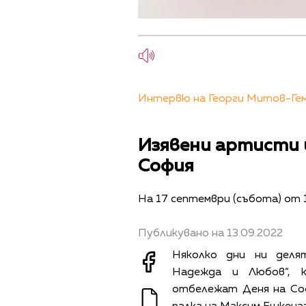
Интервю на Георги Митов-Геми
Изявени артисти 
София
На 17 септември (събота) от 
Публикувано на 13.09.2022
Няколко дни ни деля
Надежда и Любов“, 
отбележат Деня на Со