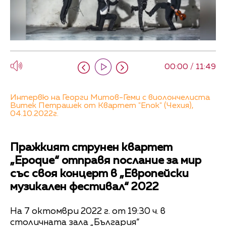
00:00 / 11:49
Интервю на Георги Митов-Геми с виолончелиста
Витек Петрашек от Квартет "Епок" (Чехия),
04.10.2022г.
Пражкият струнен квартет
„Epoque“ отправя послание за мир
със своя концерт в „Европейски
музикален фестивал“ 2022
На 7 октомври 2022 г. от 19:30 ч. в
столичната зала „България“