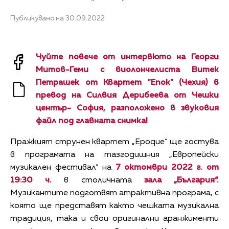
Публикувано на 30.09.2022
Чуйте повече от интервюто на Георги
Митов-Геми с виолончелиста Витек
Петрашек от Квартет "Епок" (Чехия) в
превод на Силвия Дерибеева от Чешки
център- София, разположено в звуковия
файл под главната снимка!
Пражкият струнен квартет „Epoque“ ще гостува
в програмата на тазгодишния „Европейски
музикален фестивал“ на
7 октомври 2022 г. от
19:30 ч.
в столичната
зала „България“.
Музикантите подготвят атрактивна програма, с
която ще представят както чешката музикална
традиция, така и свои оригинални аранжименти