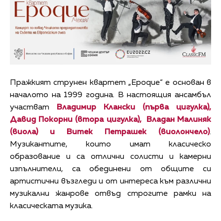
Пражкият струнен квартет „Epoque“ е основан в
началото на 1999 година. В настоящия ансамбъл
участват
Владимир Клански (първа цигулка),
Давид Покорни (втора цигулка), Владан Малиняк
(виола) и Витек Петрашек (виолончело)
.
Музикантите, които имат класическо
образование и са отлични солисти и камерни
изпълнители, са обединени от общите си
артистични възгледи и от интереса към различни
музикални жанрове отвъд строгите рамки на
класическата музика.