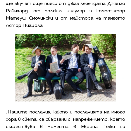
ще звучат още пиеси от джаз легендата Джанго
Райнхард, от полския цигулар и композитор
Матеуш Смочински и от майстора на тангото
Астор Пиацола.
„Нашите послания, както и посланията на много
хора в света, са свързани с напрежението, което
съществува в момента в Европа. Тежи ни