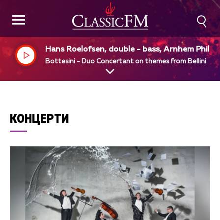
Hans Roelofsen, double - bass, Arnhem Philha
monic Orchestra, Alun Francis, dir, Marien van
Bottesini - Duo Concertant on themes from Bellini
taalen, cello
КОНЦЕРТИ