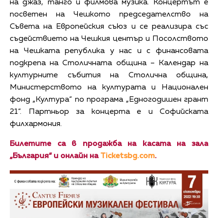
на джаз, танго и филмова музика. Концертът е
посветен на Чешкото председателство на
Съвета на Европейския съюз и се реализира със
съдействието на Чешкия център и Посолството
на Чешката република у нас и с финансовата
подкрепа на Столичната община – Календар на
културните събития на Столична община,
Министерството на културата и Национален
фонд „Култура“ по програма „Едногодишен грант
21“. Партньор за концерта е и Софийската
филхармония.
Билетите са в продажба на касата на зала
„България“ и онлайн на
Ticketsbg.com
.