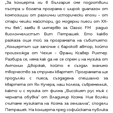
„За концерта ни в България сме подготвили
пъстра и богата програма с широк диапазон от
композиции от различни исторически епохи - от
стари чешки майстори, до модерни пиеси от ХХ-
ти век“, заяви в интервю за Classic FM радио
виолончелистът Вит Петрашек. Ето какво
разказа още той за програмата на събитието:
„Концертът ще започне с бароков автор, който
произхожда от Чехия - Франц Ксавер Рихтер.
Разбира се, няма как да не се спрем и на музика от
Антонин Дворжак, който е създал значимо
творчество за струнен квартет. Програмата ще
продължи с пиеса, създадена специално за
квартета от Ян Кучера, наш колега, съвременник,
както и с музика от филма „Високият рус мъж с
черната обувка“ от Владимир Козма. Ние всички
считаме музиката на Козма за гениална“, сподели
Петрашек. На концерта пред софийската публика