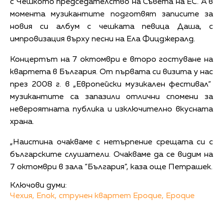
с Чешкото председателство на Съвета на ЕС. А в
момента музикантите подготвят записите за
новия си албум с чешката певица Даша, с
импровизация върху песни на Ела Фицджералд.
Концертът на 7 октомври е второ гостуване на
квартета в България. От първата си визита у нас
през 2008 г. в „Европейски музикален фестивал“
музикантите са запазили отлични спомени за
невероятната публика и изключително вкусната
храна.
„Наистина очакваме с нетърпение срещата си с
българските слушатели. Очакваме да се видим на
7 октомври в зала “България”, каза още Петрашек.
Ключови думи:
Чехия,
Епок,
струнен квартет Epoque,
Epoque