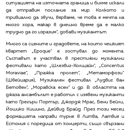
ситуацията на източната граница и бихме искали
да отправим послание за мир. Колкото и
тривиално да звучи, вярваме, че това е мечта на
много хора, макар в днешно време да е малко
трудно да го изразим“, добави музикантът.
Много са сцените и градовете, на които чешкият
квартет „Epoque“ е гостувал до момента.
Съставът е участвал в престижни музикални
фестивали като „Шлезвиг-Холщайн“, „Concentus
Moraviae“, „Пражка пролет“, „Метаморфози“
(Швейцария), Музикален фестивал „Лудвиг ван
Бетовен“, „Моравска есен“ и др. В областта на
джаза ансамбълът е работил с изявени музиканти
като Грегъри Портър, Джордж Мрас, Бени Бейли,
Йошико Кишино, Дейвид Брайд. През този месец
формацията направи турне в Литва, Латвия и
Естония с поредица от концерти, също свързани