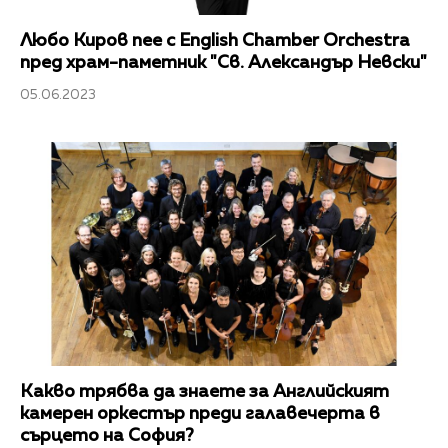
Любо Киров пее с English Chamber Orchestra
пред храм-паметник "Св. Александър Невски"
05.06.2023
Какво трябва да знаете за Английският
камерен оркестър преди галавечерта в
сърцето на София?