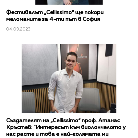
Фестивалът „Cellissimo” ще покори
меломаните за 4-ти път в София
04.09.2023
Създателят на „Cellissimo“ проф. Атанас
Кръстев: "Интересът към виолончелото у
нас расте и това е най-голямата ми