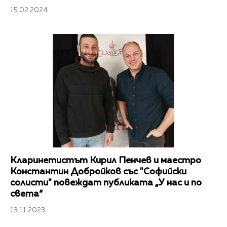
15.02.2024
Кларинетистът Кирил Пенчев и маестро
Константин Добройков със "Софийски
солисти" повеждат публиката „У нас и по
света“
13.11.2023