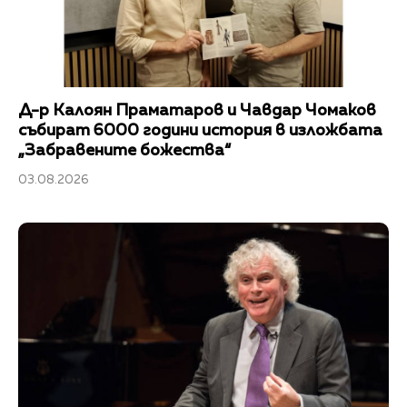
Д-р Калоян Праматаров и Чавдар Чомаков
събират 6000 години история в изложбата
„Забравените божества“
03.08.2026