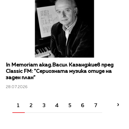
In Memoriam акад.Васил Казанджиев пред
Classic FM: "Сериозната музика отиде на
заден план"
28.07.2026
›
1
2
3
4
5
6
7
8
9