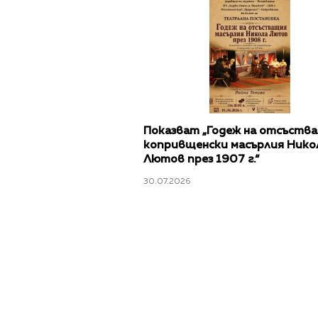
Показват „Годеж на отсъств
копривщенски масърлия Нико
Лютов през 1907 г.“
30.07.2026