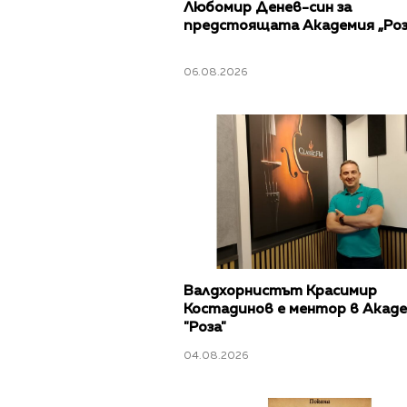
Любомир Денев-син за
предстоящата Академия „Роз
06.08.2026
Валдхорнистът Красимир
Костадинов е ментор в Акад
"Роза"
04.08.2026