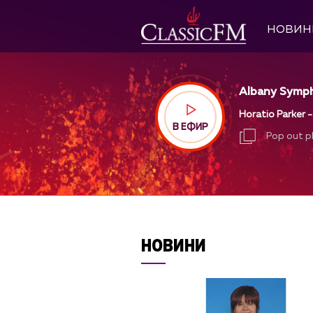
НОВИН
Albany Sympho
Horatio Parker 
В ЕФИР
Pop out p
Pop out p
НОВИНИ