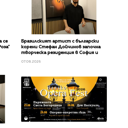
 се
Бразилският артист с български
оза"
корени Стефан Дойчинов започна
творческа резиденция в София и
подготвя изложба
07.08.2026