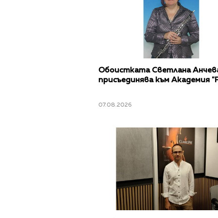
Обоистката Светлана Анчева
присъединява към Академия "Р
07.08.2026