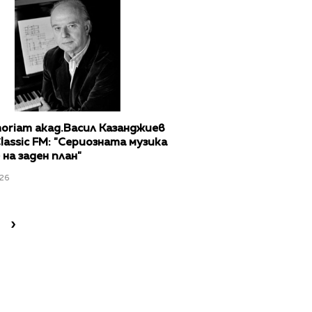
oriam акад.Васил Казанджиев
lassic FM: "Сериозната музика
на заден план"
26
›