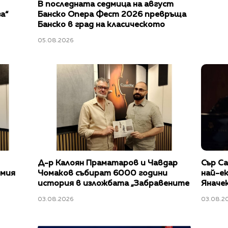
В последната седмица на август
а“
Банско Опера Фест 2026 превръща
Банско в град на класическото
изкуство
05.08.2026
Д-р Калоян Праматаров и Чавдар
Сър С
емия
Чомаков събират 6000 години
най-е
история в изложбата „Забравените
Яначек
божества“
03.08.2026
03.08.2