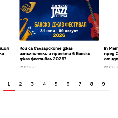
ащия
Кои са българските джаз
In Mem
ла
изпълнители и проекти в Банско
пред C
джаз фестивал 2026?
отиде 
29.07.2026
28.07.20
1
2
3
4
5
6
7
8
9