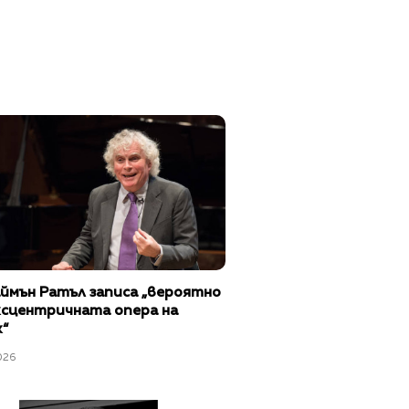
аймън Ратъл записа „вероятно
ксцентричната опера на
“
026