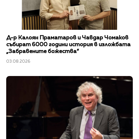
Д-р Калоян Праматаров и Чавдар Чомаков
събират 6000 години история в изложбата
„Забравените божества“
03.08.2026