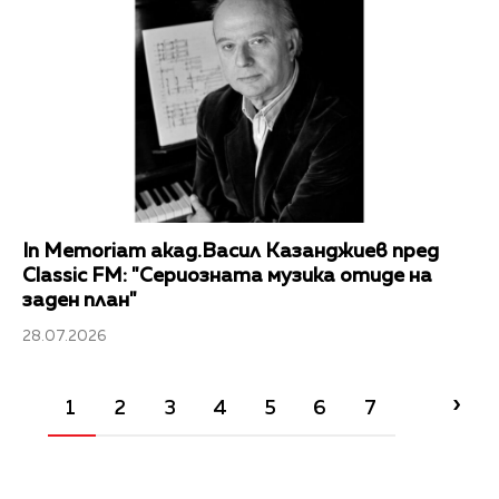
In Memoriam акад.Васил Казанджиев пред
Classic FM: "Сериозната музика отиде на
заден план"
28.07.2026
›
1
2
3
4
5
6
7
8
9