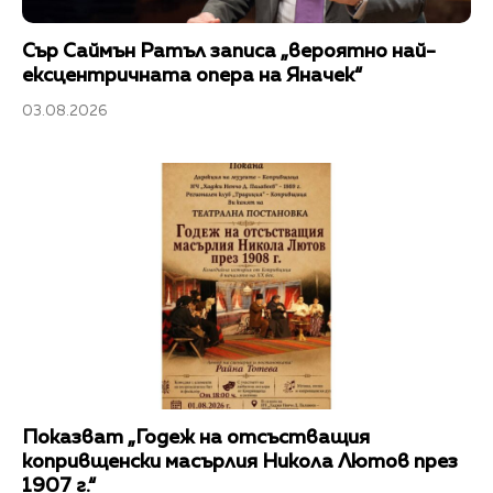
Сър Саймън Ратъл записа „вероятно най-
ексцентричната опера на Яначек“
03.08.2026
Показват „Годеж на отсъстващия
копривщенски масърлия Никола Лютов през
1907 г.“