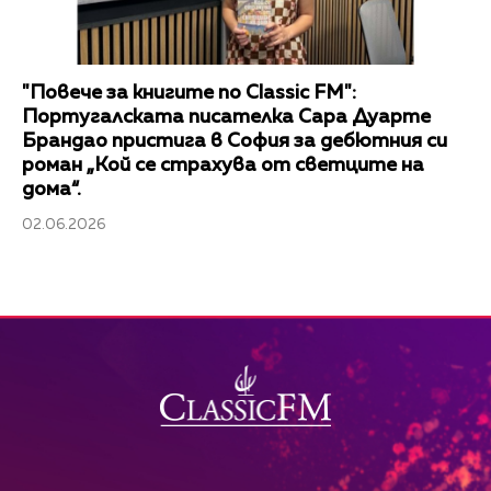
"Повече за книгите по Classic FM":
Португалската писателка Сара Дуарте
Брандао пристига в София за дебютния си
роман „Кой се страхува от светците на
дома“.
02.06.2026