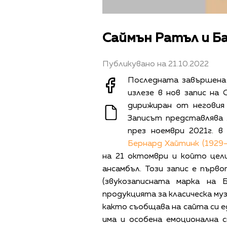
Саймън Ратъл и Ба
Публикувано на 21.10.2022
Последната завършена
излезе в нов запис на
дирижиран от неговия
Записът представлява
през ноември 2021г. 
Бернард Хайтинк (1929–
на 21 октомври и който цел
ансамбъл. Този запис е първ
(звукозаписната марка на
продукцията за класическа муз
както съобщава на сайта си е
има и особена емоционална 