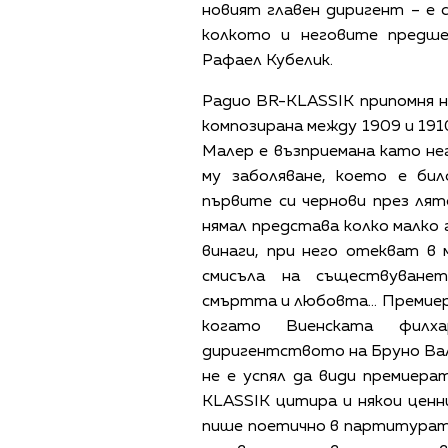
новият главен диригент – е
колкото и неговите предше
Рафаел Кубелик.
Радио BR-KLASSIK припомня 
композирана между 1909 и 191
Малер е възприемана като н
му заболяване, което е би
първите си чернови през лят
нямал представа колко малко
винаги, при него отекват в
смисъла на съществуванет
смъртта и любовта… Премиерат
когато Виенската филха
диригентството на Бруно Валте
не е успял да види премиера
KLASSIK цитира и някои ценн
пише поетично в партитурата 