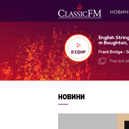
НОВИН
English String
m Boughton, 
Frank Bridge - S
В ЕФИР
Pop out p
Pop out p
НОВИНИ