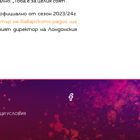
но: „Това е за целия свят“.
официално от сезон 2023/24г.
стър на Баварското радио ще
ният директор на Лондонския
ЩИ УСЛОВИЯ