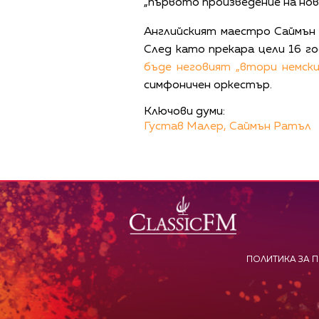
„първото произведение на нова
Английският маестро Саймън 
След като прекара цели 16 г
бъде неговият „втори немски
симфоничен оркестър.
Ключови думи:
Густав Малер,
Саймън Ратъл
ПОЛИТИКА ЗА 