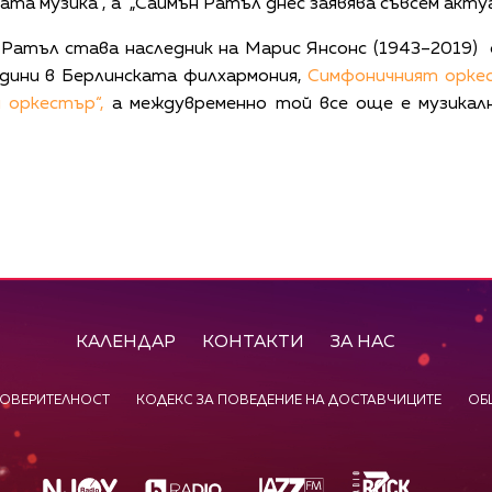
та музика“, а „Саймън Ратъл днес заявява съвсем актуал
Ратъл става наследник на Марис Янсонс (1943–2019) 
одини в Берлинската филхармония,
Симфоничният орке
 оркестър“,
а междувременно той все още е музикал
КАЛЕНДАР
КОНТАКТИ
ЗА НАС
ПОВЕРИТЕЛНОСТ
КОДЕКС ЗА ПОВЕДЕНИЕ НА ДОСТАВЧИЦИТЕ
ОБ