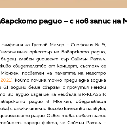
варското радио – с нов запис на 
 симфония на Густав Малер – Симфония № 9,
 Симфоничния оркестър на Баварското радио,
 бъдещ главен диригент сър Саймън Ратъл.
 живо свидетелство от концерт, състоял се
в Мюнхен, посветен на паметта на маестро
2021),
който почина точно преди една година
и 61 години беше свързан с прочутия немски
ото 3D аудио издание на лейбъла BR-KLASSIK
 Баварското радио в Мюнхен, обединяваща
ика) с изключително високо качество на звука,
дноименното радио. Освен това, новият запис
стойност, заради факта, че Саймън Ратъл –