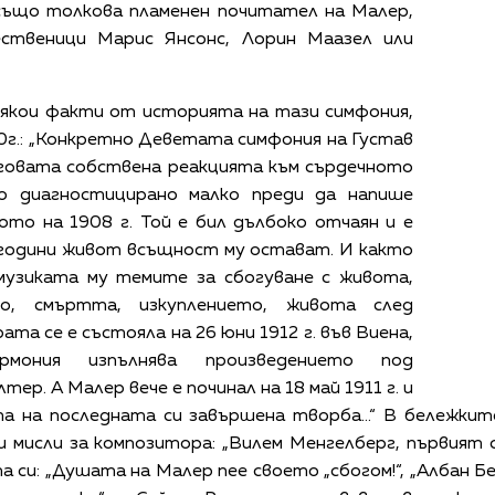
 също толкова пламенен почитател на Малер,
ственици Марис Янсонс, Лорин Маазел или
някои факти от историята на тази симфония,
0г.: „Конкретно Деветата симфония на Густав
еговата собствена реакцията към сърдечното
ло диагностицирано малко преди да напише
ото на 1908 г. Той е бил дълбоко отчаян и е
 години живот всъщност му остават. И както
 музиката му темите за сбогуване с живота,
о, смъртта, изкуплението, живота след
а се е състояла на 26 юни 1912 г. във Виена,
рмония изпълнява произведението под
р. А Малер вече е починал на 18 май 1911 г. и
та на последната си завършена творба…“ В бележкит
и мисли за композитора: „Вилем Менгелберг, първият
си: „Душата на Малер пее своето „сбогом!“, „Албан Б