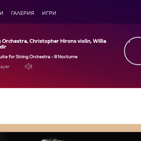
И
ГАЛЕРИЯ
ИГРИ
 Orchestra, Christopher Hirons violin, Willia
dir
uite for String Orchestra - III Nocturne
layer
layer