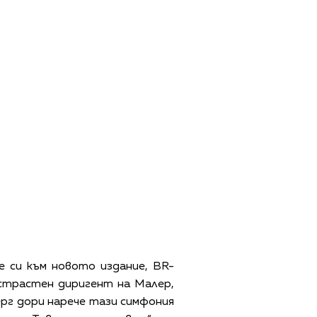
е си към новото издание, BR-
 страстен диригент на Малер,
ерг дори нарече тази симфония