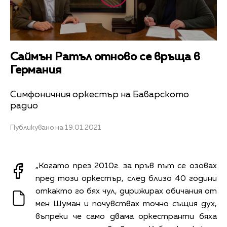
Саймън Ратъл отново се връща в
Германия
Симфоничния оркестър на Баварското
радио
Публикувано на 19.01.2021
„Когато през 2010г. за пръв път се озовах
пред този оркестър, след близо 40 години
откакто го бях чул, дирижирах обичания от
мен Шуман и почувствах точно същия дух,
въпреки че само двама оркестранти бяха