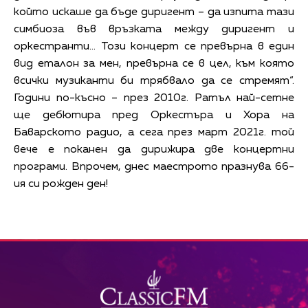
който искаше да бъде диригент – да изпита тази
симбиоза във връзката между диригент и
оркестранти… Този концерт се превърна в един
вид еталон за мен, превърна се в цел, към която
всички музиканти би трябвало да се стремят“.
Години по-късно – през 2010г. Ратъл най-сетне
ще дебютира пред Оркестъра и Хора на
Баварското радио, а сега през март 2021г. той
вече е поканен да дирижира две концертни
програми. Впрочем, днес маестрото празнува 66-
ия си рожден ден!