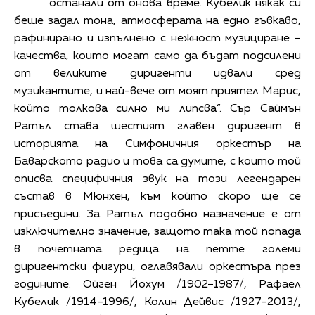
останали от онова време. Кубелик някак си
беше задал тона, атмосферата на едно гъвкаво,
рафинирано и изпълнено с нежност музициране –
качества, които могат само да бъдат подсилени
от великите диригенти идвали сред
музикантите, и най-вече от моят приятел Марис,
който толкова силно ми липсва“. Сър Саймън
Ратъл става шестият главен диригент в
историята на Симфоничния оркестър на
Баварското радио и това са думите, с които той
описва специфичния звук на този легендарен
състав в Мюнхен, към който скоро ще се
присъедини. За Ратъл подобно назначение е от
изключително значение, защото така той попада
в почетната редица на петте големи
диригентски фигури, оглавявали оркестъра през
годините: Ойген Йохум /1902–1987/, Рафаел
Кубелик /1914–1996/, Колин Дейвис /1927–2013/,