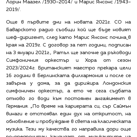
Лорин Маазел /1930–2014/ и Марис Янсонс /1943–
2019/.
Още в първите дни на новата 2021г. СО на
Баварското радио съобщи кой ще бъде новият
шеф-диригент, след като Марис Янсонс почина
в
края на 2019г. С договор за пет години, подписан
на 3 януари 2021г., Ратъл ще започне да ръководи
Симфоничния оркестър и Хора от сезон
2023/2024г. Британският маестро прекара цели
16 години в Берлинската филхармония и после се
завърна у дома, за да дирижира Лондонския
симфоничен оркестър, а ето че сега съдбата
отново го води към постоянен ангажимент в
Германия. „По време на кариерата си, сър Саймън
винаги е отстоявал един дух на откритост, на
обновление и пробуждане в света на класическата
музика. Тези му качества го направиха дори още
по-предпочитан кандидат от музикантите на