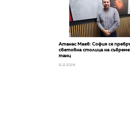
Атанас Маев: София се превр
световна столица на съвреме
танц
11.11.2024