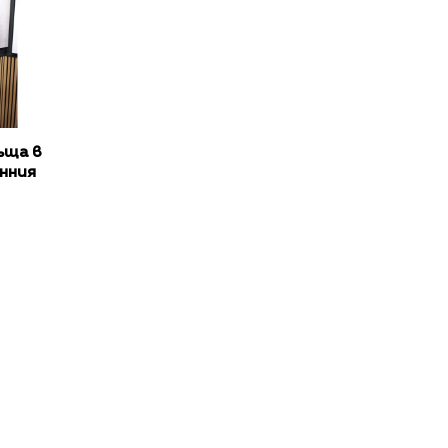
ъща в
нния