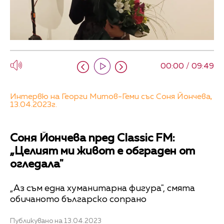
00:00 / 09:49
Интервю на Георги Митов-Геми със Соня Йончева,
13.04.2023г.
Соня Йончева пред Classic FM:
„Целият ми живот е обграден от
огледала"
„Аз съм една хуманитарна фигура", смята
обичаното българско сопрано
Публикувано на 13.04.2023