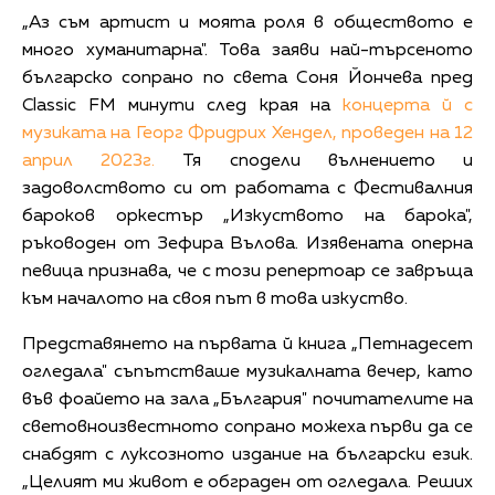
„Аз съм артист и моята роля в обществото е
много хуманитарна". Това заяви най-търсеното
българско сопрано по света Соня Йончева пред
Classic FM минути след края на
концерта й с
музиката на Георг Фридрих Хендел, проведен на 12
април 2023г.
Тя сподели вълнението и
задоволството си от работата с Фестивалния
бароков оркестър „Изкуството на барока",
ръководен от Зефира Вълова. Изявената оперна
певица признава, че с този репертоар се завръща
към началото на своя път в това изкуство.
Представянето на първата й книга „Петнадесет
огледала" съпътстваше музикалната вечер, като
във фоайето на зала „България" почитателите на
световноизвестното сопрано можеха първи да се
снабдят с луксозното издание на български език.
„Целият ми живот е обграден от огледала. Реших