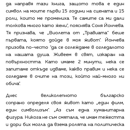
да направя тази книга, защото това е един
символ на моите първи 15 години на сцената и 15
роли, които ме промениха. Те самите са ми дали
толкова много като жени", пояснява Соня Йончева.
Тя признава, че „Виолета от „Травиата“ беше
първата, която дойде в моя живот". Йончева
призова по-често "да се оглеждаме в огледалото
на нашата душа. Живеем в свят, изкаран на
повърхността. Като имаме 2 минути, нека се
запитаме откъде идваме, какво правим и нека се
огледаме в очите на този, който най-много ни
обича".
Днес великолепното българско
сопрано определя своя живот като „един филм,
един символизъм". „Аз съм една хуманитарна
фигура. Никога не съм смятала, че имам тежестта
и дори бих могла да взема ролята на политическа