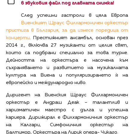
в звуковия файл под главната снимка!
След успешни гастроли в цяла Европа
Виенският Щраус Филхармоничен оркестър
пристига в България, за да изнесе поредица от
концерти
. Престижният ансамбъл, основан през
2014 г., включва 27 музиканти от целия свят,
които са подбрани специално за това турне.
Дейността на оркестъра е насочена към
съхраняването и развитието на музикалната
култура на Виена и популяризирането ѝ на
европейско и международно ниво.
Диригент на Виенския Щраус Филхармоничен
оркестър е Андраш Деак – талантлив и
харизматичен маестро с дълга и успешна
кариера. Дирижирал е Филхармоничния оркестър
на Калгари, Симфоничния оркестър на
Балтимор, Оркестъра на Лирик опера- Чикаго.