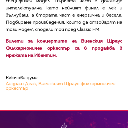
специфичен модел. Първата част е донякъде
интелектуална, като нейният финал е лек и
вълнуващ, а втората част е енергична и весела.
Подбираме произведения, които да отговарят на
този модел", сподели той пред Classic FM.
Билети за концертите на Виенския Щраус
Филхармоничен оркестър са в продажба в
мрежата на Ивентим.
Ключови думи:
Андраш Деак,
Виенският Щраус филхармоничен
оркестър