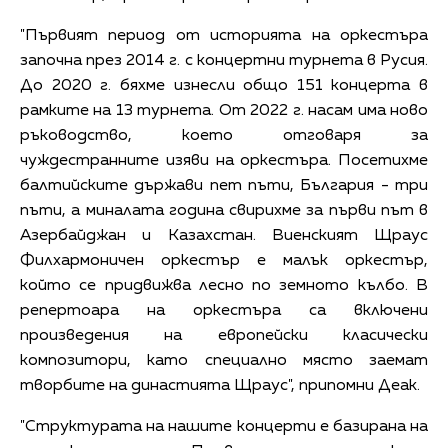
"Първият период от историята на оркестъра
започна през 2014 г. с концертни турнета в Русия.
До 2020 г. бяхме изнесли общо 151 концерта в
рамките на 13 турнета. От 2022 г. насам има ново
ръководство, което отговаря за
чуждестранните изяви на оркестъра. Посетихме
балтийските държави пет пъти, България - три
пъти, а миналата година свирихме за първи път в
Азербайджан и Казахстан. Виенският Щраус
Филхармоничен оркестър е малък оркестър,
който се придвижва лесно по земното кълбо. В
репертоара на оркестъра са включени
произведения на европейски класически
композитори, като специално място заемат
творбите на династията Щраус", припомни Деак.
"Структурата на нашите концерти е базирана на