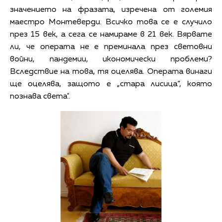
значението на фразата, изречена от големия
маестро Монтеверди. Всичко това се е случило
през 15 век, а сега се намираме в 21 век. Вярвате
ли, че операта не е преминала през световни
войни, пандемии, икономически проблеми?
Вследствие на това, тя оцелява. Операта винаги
ще оцелява, защото е „стара лисица“, която
познава света".