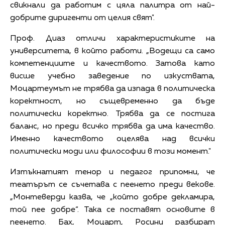
свикнали да работим с цяла палитра от най-
добрите диригенти от целия свят".
Проф. Диаз отличи характеристиките на
университета, в който работи. „Водещи са само
компетенциите и качеството. Затова като
висше учебно заведение по изкуствата,
Моцартеумът не трябва да изпада в политическа
коректност, но същевременно да бъде
политически коректно. Трябва да се постига
баланс, но преди всичко трябва да има качество.
Именно качеството оцелява над всички
политически моди или философии в този момент."
Изтъкнатият тенор и педагог припомни, че
театърът се съчетава с пеенето преди векове.
„Монтеверди казва, че „който добре декламира,
той пее добре“. Така се поставят основите в
пеенето. Бах, Моцарт, Росини разбират