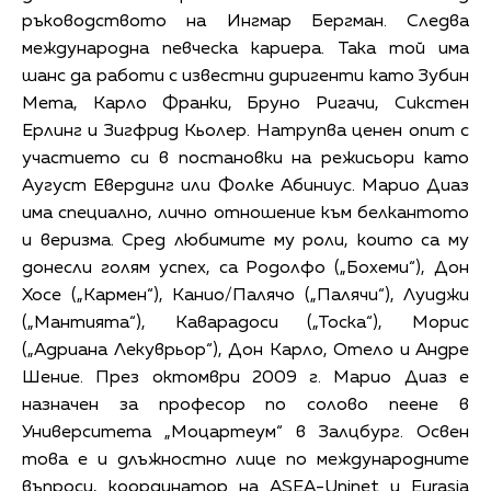
ръководството на Ингмар Бергман. Следва
международна певческа кариера. Така той има
шанс да работи с известни диригенти като Зубин
Мета, Карло Франки, Бруно Ригачи, Сикстен
Ерлинг и Зигфрид Кьолер. Натрупва ценен опит с
участието си в постановки на режисьори като
Аугуст Евердинг или Фолке Абиниус. Марио Диаз
има специално, лично отношение към белкантото
и веризма. Сред любимите му роли, които са му
донесли голям успех, са Родолфо („Бохеми“), Дон
Хосе („Кармен“), Канио/Палячо („Палячи“), Луиджи
(„Мантията“), Каварадоси („Тоска“), Морис
(„Адриана Лекуврьор“), Дон Карло, Отело и Андре
Шение. През октомври 2009 г. Марио Диаз е
назначен за професор по солово пеене в
Университета „Моцартеум“ в Залцбург. Освен
това е и длъжностно лице по международните
въпроси, координатор на ASEA-Uninet и Eurasia