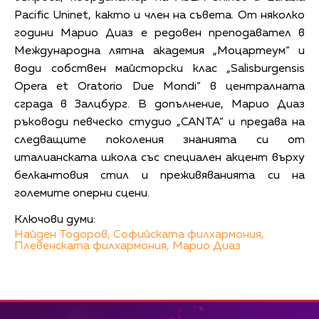
Pacific Uninet, както и член на съвета. От няколко
години Марио Диаз е редовен преподавател в
Международна лятна академия „Моцартеум“ и
води собствен майсторски клас „Salisburgensis
Opera et Oratorio Due Mondi“ в централната
сграда в Залцбург. В допълнение, Марио Диаз
ръководи певческо студио „CANTA“ и предава на
следващите поколения знанията си от
италианската школа със специален акцент върху
белкантовия стил и преживяванията си на
големите оперни сцени.
Ключови думи:
Найден Тодоров,
Софийската филхармония,
Плевенската филхармония,
Марио Диаз