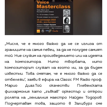
„Мисля, че е много важно да не се излиза от
границите на самия певец, за да не полудее самият
той. Ние служим на произведението или на идеята
на композитора. Нито творбата, нито
композиторът служат на егото ни, за да бъдем
известни. Това смятам, че е много важно да се
отбележи", заяви в ефира на Classic FM Radio проф.
Марио Диаз.Той окачестви Плевенската
филхармония като „гъвкав" оркестър и открои
ролята на „гениалния маестро Найден Тодоров.
Подчертавам това, защото в Залцбург сме