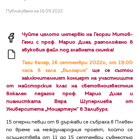
Публикувано на 16.09.2022
Чуйте цялото интервю на Георги Митов-
Геми с проф. Марио Диаз, разположено в
звуковия файл под главната снимка!
Тази вечер, 16 септември 2022г., от 19:00
часа в зала „България"
ще се състои
заключителният концерт на участниците
от майсторския клас на световноизвестния
вокален педагог проф. Марио Диаз и
пианистката Вяра Шуперлиева от
Университета „Моцартеум" в Залцбург.
15 оперни певци от 8 държави се събраха в Плевен
по време на международния проект, който се
осъществява от 11 до 15 септември съвместно