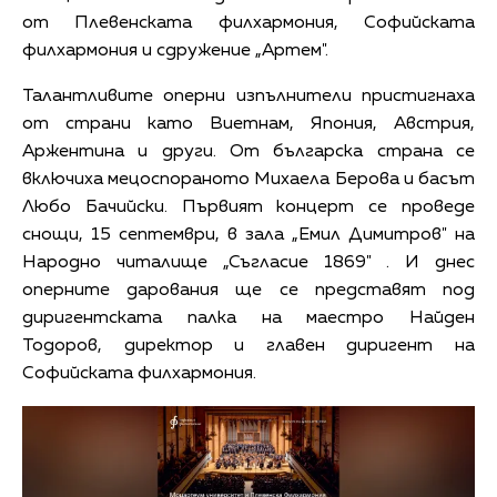
от Плевенската филхармония, Софийската
филхармония и сдружение „Артем".
Талантливите оперни изпълнители пристигнаха
от страни като Виетнам, Япония, Австрия,
Аржентина и други. От българска страна се
включиха мецоспораното Михаела Берова и басът
Любо Бачийски. Първият концерт се проведе
снощи, 15 септември, в зала „Емил Димитров" на
Народно читалище „Съгласие 1869" . И днес
оперните дарования ще се представят под
диригентската палка на маестро Найден
Тодоров, директор и главен диригент на
Софийската филхармония.