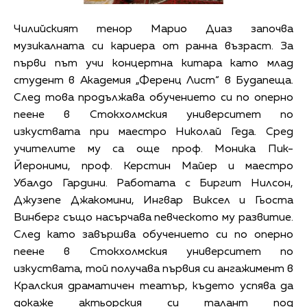
Чилийският тенор Марио Диаз започва
музикалната си кариера от ранна възраст. За
първи път учи концертна китара като млад
студент в Академия „Ференц Лист“ в Будапеща.
След това продължава обучението си по оперно
пеене в Стокхолмския университет по
изкуствата при маестро Николай Геда. Сред
учителите му са още проф. Моника Пик-
Йероними, проф. Керстин Майер и маестро
Убалдо Гардини. Работата с Биргит Нилсон,
Джузепе Джакомини, Ингвар Виксел и Гьоста
Винберг също насърчава певческото му развитие.
След като завършва обучението си по оперно
пеене в Стокхолмския университет по
изкуствата, той получава първия си ангажимент в
Кралския драматичен театър, където успява да
докаже актьорския си талант под