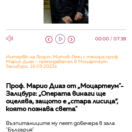
00:00 / 07:38
Интервю на Георги Митов-Геми с тенора проф.
Марио Диаз - преподавател в Моцартеум-
Залцбург, 16.09.2022г.
Проф. Марио Диаз от „Моцартеум"-
Залцбург: „Операта винаги ще
оцелява, защото е „стара лисица“,
която познава света"
Възпитаниците му пеят довечера в зала
"България"