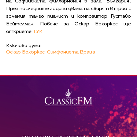
на Софийската филхармония в зала "България".
През последните години двамата свирят в трио с
големия танго пианист и композитор Густаво
Бейтелман. Повече за Оскар Бохоркес ще
откриете
ТУК
Ключови думи:
Оскар Бохоркес,
Симфониета Враца