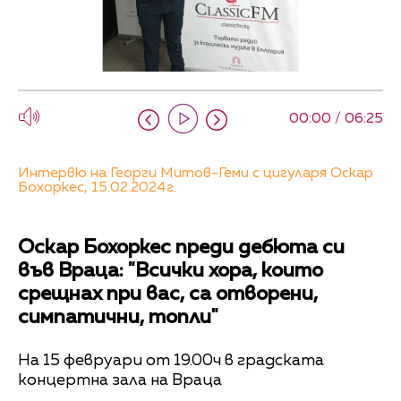
00:00 / 06:25
Интервю на Георги Митов-Геми с цигуларя Оскар
Бохоркес, 15.02.2024г.
Оскар Бохоркес преди дебюта си
във Враца: "Всички хора, които
срещнах при вас, са отворени,
симпатични, топли"
На 15 февруари от 19.00ч в градската
концертна зала на Враца