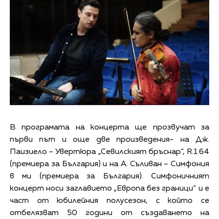
В програмата на концерта ще прозвучат за
първи път и още две произведения- на Дж.
Паизиело – Увертюра „Севилският бръснар“, R.1.64
(премиера за България) и на А. Съливан – Симфония
в ми (премиера за България). Симфоничният
концерт носи заглавието „Европа без граници“ и е
част от юбилейния полусезон, с който се
отбелязват 50 години от създаването на