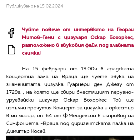
Публикувано на 15.02.2024
Чуйте повече от интервюто на Георги
Митов-Геми с цигуларя Оскар Бохоркес,
разположено в звуковия файл под главната
снимка!
На 15 февруари от 19.00ч в градската
концертна зала на Враца ще чуете звука на
знаменитата цигулка Гуарнери дел Джезу от
1729г. , на която ще свири блестящият перуано-
уругвайски цигулар Оскар Бохоркес. Той ще
изпълни прочутия Концерт за цигулка и оркестър
в ми минор, оп. 64 от Ф.Менделсон в съпровод на
Симфониета -Враца под диригентската палка на
Димитър Косев.