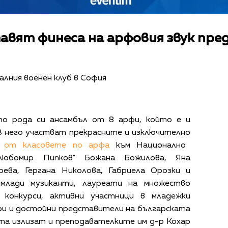
авят финеса на арфовия звук пре
алния военен клуб в София
 по рода си ансамбъл от 8 арфи, който е и
В него участват прекрасните и изключително
а от класовете по арфа
към
Национално
"Любомир Пипков"
Божана Божилова, Яна
рева, Гергана Николова, Габриела Орозки и
млади музиканти, лауреати на множество
 конкурси, активни участници в младежки
ри и достойни представители на българската
ата излизат и преподавателките им д-р Кохар