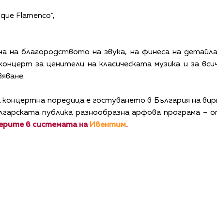
que Flamenco“,
на на благородството на звука, на финеса на детайл
концерт за ценители на класическата музика и за вси
вяване.
а концертна поредица е гостуването в България на ви
гарската публика разнообразна арфова програма – о
мерите в системата на
Ивентим
.
КАЛЕНДАР
КОНТАКТИ
ЗА НАС