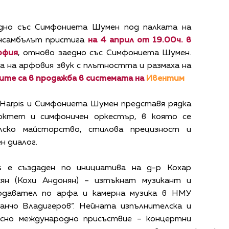
дно със Симфониета Шумен под палката на
ансамбълът пристига
на 4 април от 19.00ч. в
офия
, отново заедно със Симфониета Шумен.
а на арфовия звук с плътността и размаха на
ите са в продажба в системата на
Ивентим
Harpis и Симфониета Шумен представя рядка
октет и симфоничен оркестър, в която се
елско майсторство, стилова прецизност и
н диалог.
s е създаден по инициатива на д-р Кохар
ян (Кохи Андонян) – изтъкнат музикант и
подавател по арфа и камерна музика в НМУ
нчо Владигеров“. Нейната изпълнителска и
ясно международно присъствие – концертни