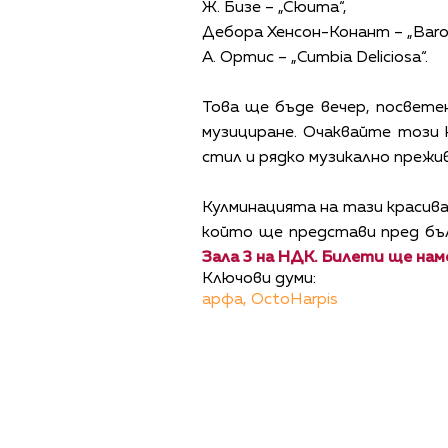
Ж. Бизе – „Сюита“,
Дебора Хенсон-Конант – „Baro
А. Ортис – „Cumbia Deliciosa“.
Това ще бъде вечер, посвете
музициране. Очаквайте този 
стил и рядко музикално прежи
Кулминацията на тази красив
който ще представи пред бъл
Зала 3 на НДК. Билети ще на
Ключови думи:
арфа,
OctoHarpis