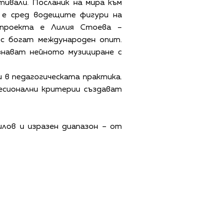
тивали. Посланик на мира към
 е сред водещите фигури на
 проекта е Лилия Стоева –
с богат международен опит.
знават нейното музициране с
 в педагогическата практика.
фесионални критерии създават
лов и изразен диапазон – от