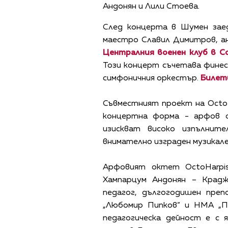
Андонян и Лили Стоева.
След концерта в Шумен зае
маестро Славил Димитров, 
Централния военен клуб в С
Този концерт съчетава финес
симфоничния оркестър.
Билет
Съвместният проект на Octo
концертна форма - арфов 
изискват високо изпълнит
внимателно изграден музикале
Арфовият октет OctoHarpi
Хампарцум Андонян – Крадж
педагог, дългогодишен пре
„Любомир Пипков“ и НМА „Па
педагогическа дейност е с 