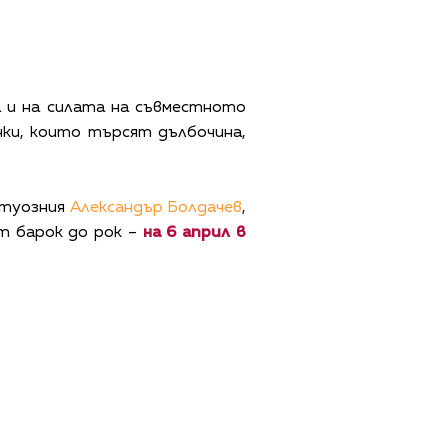
а и на силата на съвместното
чки, които търсят дълбочина,
ртуозния
Александър Болдачев
,
т барок до рок –
на 6 април в