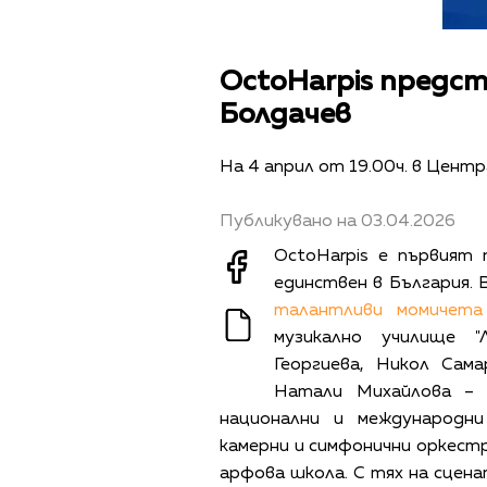
OctoHarpis предст
Болдачев
На 4 април от 19.00ч. в Центр
Публикувано на 03.04.2026
OctoHarpis е първият
единствен в България. 
талантливи момичет
музикално училище 
Георгиева, Никол Сама
Натали Михайлова – 
национални и международни
камерни и симфонични оркест
арфова школа. С тях на сцен