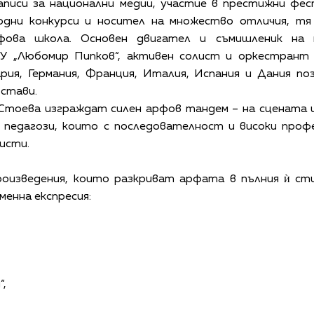
записи за национални медии, участие в престижни фес
дни конкурси и носител на множество отличия, тя
рфова школа. Основен двигател и съмишленик на
У „Любомир Пипков“, активен солист и оркестрант 
рия, Германия, Франция, Италия, Испания и Дания по
ъстави.
 Стоева изграждат силен арфов тандем – на сцената и
и педагози, които с последователност и високи про
исти.
роизведения, които разкриват арфата в пълния ѝ сти
менна експресия:
“,