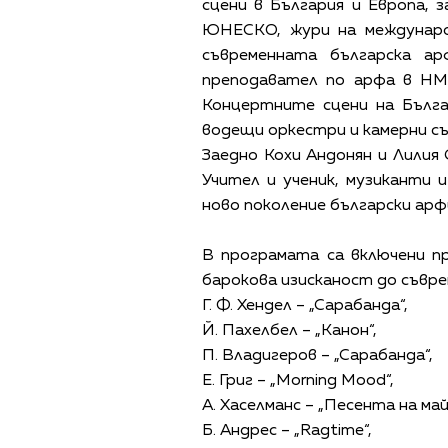
сцени в България и Европа, 
ЮНЕСКО, жури на междунаро
съвременната българска а
преподавател по арфа в НМ
Концертните сцени на Бълга
водещи оркестри и камерни с
Заедно Кохи Андонян и Лилия
Учител и ученик, музиканти 
ново поколение български арф
В програмата са включени п
барокова изисканост до съвре
Г. Ф. Хендел – „Сарабанда“,
Й. Пахелбел – „Канон“,
П. Владигеров – „Сарабанда“,
Е. Григ – „Morning Mood“,
А. Хаселманс – „Песента на май
Б. Андрес – „Ragtime“,