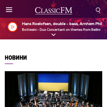
Hans Roelofsen, double - bass, Arnhem Philha
monic Orchestra, Alun Francis, dir, Marien van
Bottesini - Duo Concertant on themes from Bellini
taalen, cello
НОВИНИ