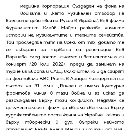
медийна корпорация. Създаден на фона на
войната и „като музикален отговор на
военните действия на Русия в Украйна“, във филма
журналистът Клайв Майри разказва личните
истории на музикантите и техните семейства.
Той проследява пътя на всеки от тях, докато те
се събират за първата си репетиция във
Варшава, след което изнасят и встъпителния си
концерт /28 юли 2022/, преди да заминат на
турне из Европа и САЩ, включително и да свирят
на фестивала BBC Proms в Лондон /концертът се
състоя на 31 юли/. „Винаги е имало културна
фронтова линия в тази война и аз исках да
разсъждавам върху този конфликт. Надявам се
документалният филм да хвърли светлина върху
художествените постижения на Украйна, както и
върху творчески й дух, въпреки нейното
страдание“, казва Клайв Майри, цитиран от ВВС