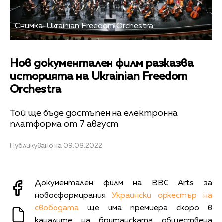
Снимка: Ukrainian Freedom Orchestra
Нов документален филм разказва
историята на Ukrainian Freedom
Orchestra
Той ще бъде достъпен на електронна
платформа от 7 август
Публикувано на 09.08.2022
Документален филм на BBC Arts за
новосформирания
Украински оркестър на
свободата
ще има премиера скоро в
каналите на британската обществена