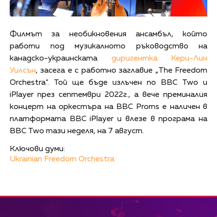
Филмът за необикновения ансамбъл, който
работи под музикалното ръководство на
канадско-украинската
диригентка Кери-Лин
Уилсън
, засега е с работно заглавие „The Freedom
Orchestra“. Той ще бъде излъчен по BBC Two и
iPlayer през септември 2022г., а вече преминалия
концерт на оркестъра на BBC Proms е наличен в
платформата BBC iPlayer и влезе в програма на
BBC Two тази неделя, на 7 август.
Ключови думи:
Ukrainian Freedom Orchestra