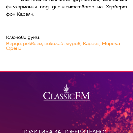
филхармония под диригентството на Херберт
фон Караян.
Ключови думи:
Верди,
реквием,
николай гяуров,
Караян,
Мирела
Френи
ПОЛИТИКА ЗА ПОВЕРИТЕЛНОСТ