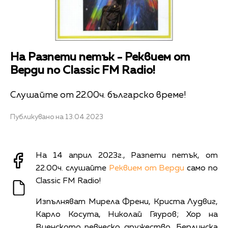
На Разпети петък - Реквием от
Верди по Classic FM Radio!
Слушайте от 22.00ч. българско време!
Публикувано на 13.04.2023
На 14 април 2023г., Разпети петък, от
22.00ч. слушайте
Реквием от Верди
само по
Classic FM Radio!
Изпълняват Мирела Френи, Криста Лудвиг,
Карло Косута, Николай Гяуров; Хор на
Виенското певческо дружество, Берлинска