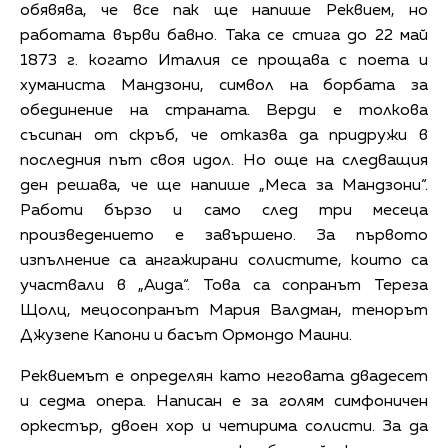
обявява, че все пак ще напише Реквием, но
работата върви бавно. Така се стига до 22 май
1873 г. когато Италия се прощава с поета и
хуманиста Мандзони, символ на борбата за
обединение на страната. Верди е толкова
съсипан от скръб, че отказва да придружи в
последния път своя идол. Но още на следващия
ден решава, че ще напише „Меса за Мандзони“.
Работи бързо и само след три месеца
произведението е завършено. За първото
изпълнение са ангажирани солистите, които са
участвали в „Аида“. Това са сопранът Тереза
Щолц, мецосопранът Мария Валдман, тенорът
Джузепе Капони и басът Ормондо Маини.
Реквиемът е определян като неговата двадесет
и седма опера. Написан е за голям симфоничен
оркестър, двоен хор и четирима солисти. За да