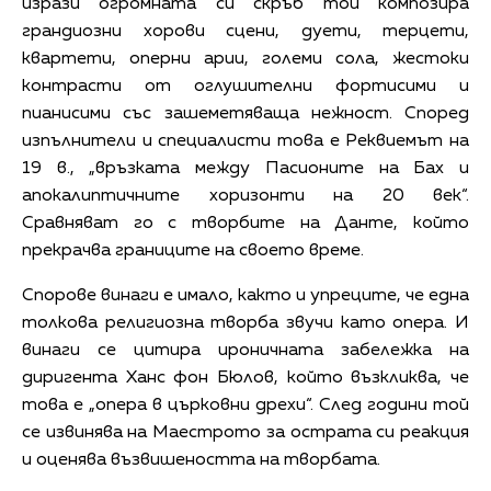
изрази огромната си скръб той композира
грандиозни хорови сцени, дуети, терцети,
квартети, оперни арии, големи сола, жестоки
контрасти от оглушителни фортисими и
пианисими със зашеметяваща нежност. Според
изпълнители и специалисти това е Реквиемът на
19 в., „връзката между Пасионите на Бах и
апокалиптичните хоризонти на 20 век“.
Сравняват го с творбите на Данте, който
прекрачва границите на своето време.
Спорове винаги е имало, както и упреците, че една
толкова религиозна творба звучи като опера. И
винаги се цитира ироничната забележка на
диригента Ханс фон Бюлов, който възкликва, че
това е „опера в църковни дрехи“. След години той
се извинява на Маестрото за острата си реакция
и оценява възвишеността на творбата.