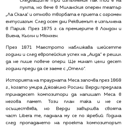
следващите три изпълнения пак той е на
пулта, но вече в Миланския оперен театър
„Ла Скала" и отново творбата е приета с огромен
ентусиазъм. След осем дни Реквиемът е изпълнена
в Париж. През 1875 г. са премиерите в Лондон и
Виена, Кьолн и Мюнхен.
През 1871 Маестрото наближава шейсетте
години и след европейския успех на „Аида“ е решил
да не пише повече опери. Ще минат цели десет
години преди да се заеме с „Отело“.
Историята на траурната Меса започва през 1868
г., когато умира Джоакино Росини. Верди предлага
тринадесет композитори да напишат Меса в
негова памет. Този план така и не се
осъществява, но Верди завършва своята
част Libera me, паднала му се по жребий. Година
след пропадането на проекта композиторът