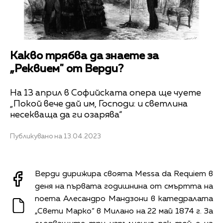
Какво трябва да знаете за
„Реквием" от Верди?
На 13 април в Софийската опера ще чуете
„Покой вече дай им, Господи: и светлина
несекваща да ги озарява“
Публикувано на 13.04.2023
Верди дирижира своята Messa da Requiem в
деня на първата годишнина от смъртта на
поета Алесандро Мандзони в катедралата
„Свети Марко“ в Милано на 22 май 1874 г. За