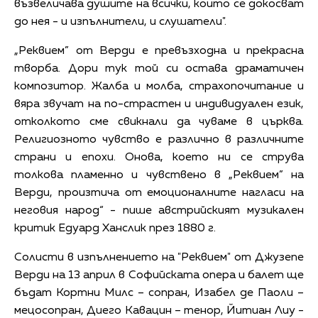
възвеличава душите на всички, които се докосват
до нея - и изпълнители, и слушатели".
„Реквием” от Верди е превъзходна и прекрасна
творба. Дори тук той си остава драматичен
композитор. Жалба и молба, страхопочитание и
вяра звучат на по-страстен и индивидуален език,
отколкото сме свикнали да чуваме в църква.
Религиозното чувство е различно в различните
страни и епохи. Онова, което ни се струва
толкова пламенно и чувствено в „Реквием” на
Верди, произтича от емоционалните нагласи на
неговия народ“ - пише австрийският музикален
критик Едуард Ханслик през 1880 г.
Солисти в изпълнението на "Реквием" от Джузепе
Верди на 13 април в Софийската опера и балет ще
бъдат Кортни Милс – сопран, Изабел де Паоли –
мецосопран, Диего Кавацин – тенор, Йитиан Лиу -