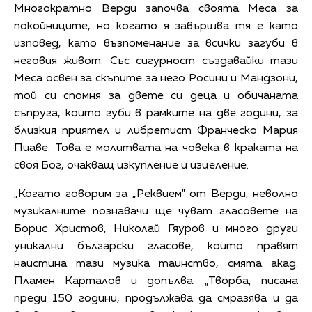
Многократно Верди започва своята Меса за
покойниците, но когато я завършва тя е като
изповед, като възпоменание за всички загуби в
неговия живот. Със сигурност създавайки тази
Меса освен за скъпите за него Росини и Мандзони,
той си спомня за двете си деца и обичаната
съпруга, които губи в рамките на две години, за
близкия приятел и либретист Франческо Мария
Пиаве. Това е молитвата на човека в краката на
своя Бог, очакващ изкупление и изцеление.
„Когато говорим за „Реквием" от Верди, неволно
музикалните познавачи ще чуват гласовете на
Борис Христов, Николай Гяуров и много други
уникални български гласове, които правят
наистина тази музика таинство, смята акад.
Пламен Карталов и допълва. „Творба, писана
преди 150 години, продължава да смразява и да