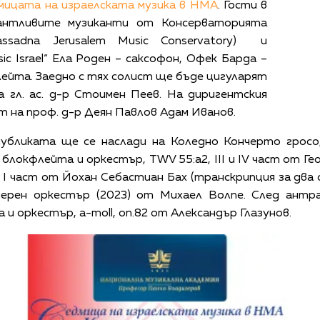
ицата на израелската музика в НМА
. Гости в
нтливите музиканти от Консерваторията
assadna Jerusalem Music Conservatory) и
ic Israel“ Ела Роден – саксофон, Офек Барда –
лейта. Заедно с тях солист ще бъде цигуларят
а гл. ас. д-р Стоимен Пеев. На диригентския
 на проф. д-р Деян Павлов Адам Иванов.
бликата ще се наслади на Коледно Кончерто гросо, 
блокфлейта и оркестър, TWV 55:a2, III и IV част от Ге
, I част от Йохан Себастиан Бах (транскрипция за два 
мерен оркестър (2023) от Михаел Волпе. След ант
 и оркестър, a-moll, оп.82 от Александър Глазунов.