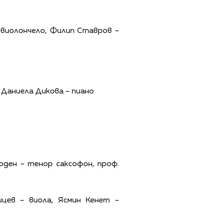
– виолончело, Филип Ставров –
 Даниела Дикова – пиано
оден – тенор саксофон, проф.
ицев – виола, Ясмин Кенет –