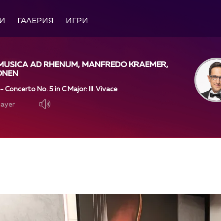
И
ГАЛЕРИЯ
ИГРИ
 MUSICA AD RHENUM, MANFREDO KRAEMER,
ONEN
 Concerto No. 5 in C Major: III. Vivace
layer
layer