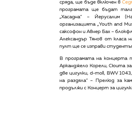
сряда, ще бъде включен в
Седм
програмата ще бъдат тала
„Хасадна“ – Йерусалим (H
организацията „Youth and Mus
саксофон и Авнер Бах – блокф
Александър Тянов от класа н
пулт ще се изправи студентът
В програмата на концерта пу
Арканджело Корели, Сюита за 
две цигулки, d-moll, BWV 1043
на раздяла“ – Прелюд за ка
продължи с Концерт за цигулка