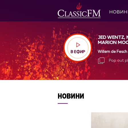
НОВИН
JED WENTZ,
MARION MO
Willem de Fesch -
В ЕФИР
Pop out p
Pop out p
НОВИНИ