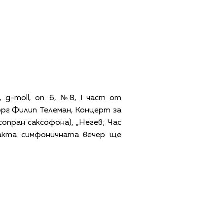
g-moll, оп. 6, №8, I част от
орг Филип Телеман, Концерт за
сопран саксофона), „Негев; Час
ракта симфоничната вечер ще