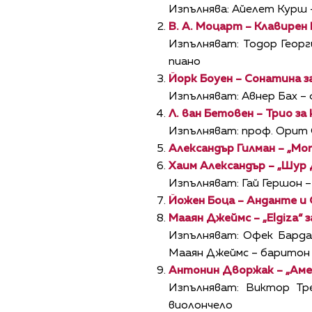
Изпълнява: Айелет Курш 
В. А. Моцарт – Клавирен 
Изпълняват: Тодор Георг
пиано
Йорк Боуен – Сонатина з
Изпълняват: Авнер Бах – 
Л. ван Бетовен – Трио за 
Изпълняват: проф. Орит О
Александър Гилман – „Mo
Хаим Александър – „Шур
Изпълняват: Гай Гершон –
Йожен Боца
– Анданте и
Мааян Джеймс – „
Elgiza
“ 
Изпълняват: Офек Барда 
Мааян Джеймс – баритон
Антонин Дворжак – „Амер
Изпълняват: Виктор Тре
виолончело