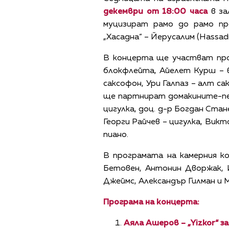
декември от 18:00 часа
в за
муцизират рамо до рамо пр
„Хасадна“ – Йерусалим (Hassadn
В концерта ще участват про
блокфлейта, Айелет Курш – в
саксофон, Ури Галпаз – алт с
ще партнират домакините-пед
цигулка, доц. д-р Богдан Стан
Георги Райчев – цигулка, Викт
пиано.
В програмата на камерния к
Бетовен, Антонин Дворжак, 
Джеймс, Александър Гилман и 
Програма на концерта:
Аяла Ашеров – „Yizkor“ з