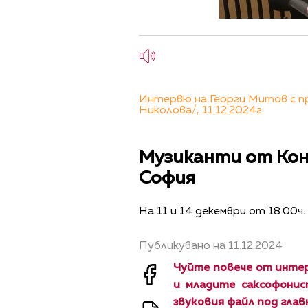
Интервю на Георги Митов с п
Николова/, 11.12.2024г.
Музиканти от Кон
София
На 11 и 14 декември от 18.00ч
Публикувано на 11.12.2024
Чуйте повече от инте
и младите саксофонис
звуковия файл под глав