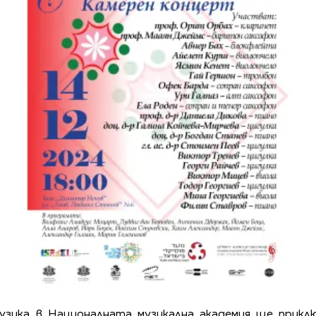
узика в Националната музикална академия ще прик