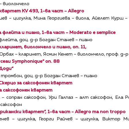
– виолончело
квартет KV 493, 1-ва част – Allegro
иев – цигулка, Мина Георгиева – виола, Айелет Курш 
а флейта и пиано, 1-ва част –
Moderato e semplice
флейта, доц. д-р Богдан Станев – пиано
кларинет, виолончело и пиано, оп. 11,
рбах – кларинет, Ясмин Кенет – виолончело, проф. д-р
rceau Symphonique“ оп
.
88
 Доди“
 тромбон, доц. д-р Богдан Станев – пиано
 Скерцо за саксофонен квартет
за саксофонен квартет
– сопран саксофон, Ури Галпаз – алт саксофон, Ела Р
 саксофон
икански квартет“, 1-ва част - Allegro ma non troppo
нев – цигулка, Георги Райчев – цигулка, Виктор М