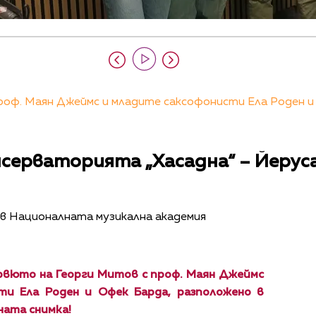
роф. Маян Джеймс и младите саксофонисти Ела Роден и
серваторията „Хасадна“ – Йерус
. в Националната музикална академия
рвюто на Георги Митов с проф. Маян Джеймс
ти Ела Роден и Офек Барда, разположено в
ната снимка!