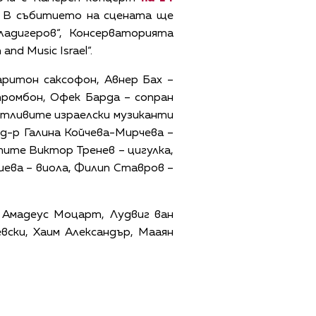
). В събитието на сцената ще
адигеров“, Консерваторията
nd Music Israel“.
ритон саксофон, Авнер Бах –
тромбон, Офек Барда – сопран
антливите израелски музиканти
д-р Галина Койчева-Мирчева –
нтите Виктор Тренев – цигулка,
гиева – виола, Филип Ставров –
 Амадеус Моцарт, Лудвиг ван
ски, Хаим Александър, Мааян