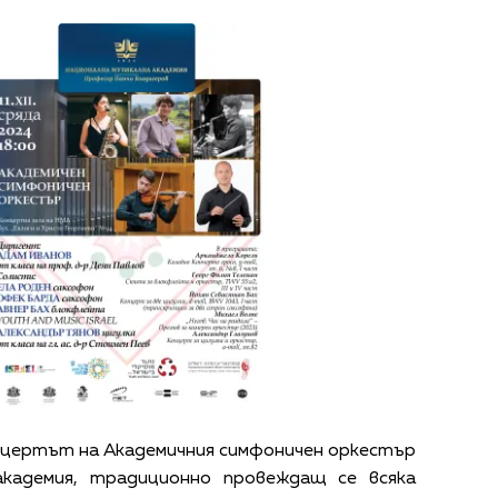
цертът на Академичния симфоничен оркестър
академия, традиционно провеждащ се всяка