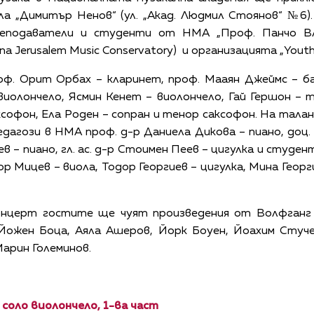
ла „Димитър Ненов“ (ул. „Акад. Людмил Стоянов“ №6
еподаватели и студенти от НМА „Проф. Панчо Вл
a Jerusalem Music Conservatory) и организацията „Youth a
ф. Орит Орбах – кларинет, проф. Мааян Джеймс – ба
иолончело, Ясмин Кенет – виолончело, Гай Гершон – 
аксофон, Ела Роден – сопран и тенор саксофон. На тал
агози в НМА проф. д-р Даниела Дикова – пиано, доц. 
ев – пиано, гл. ас. д-р Стоимен Пеев – цигулка и студе
ор Мицев – виола, Тодор Георгиев – цигулка, Мина Геор
онцерт гостите ще чуят произведения от Волфганг
Йожен Боца, Аяла Ашеров, Йорк Боуен, Йоахим Стучев
Марин Големинов.
а соло виолончело, 1-ва част