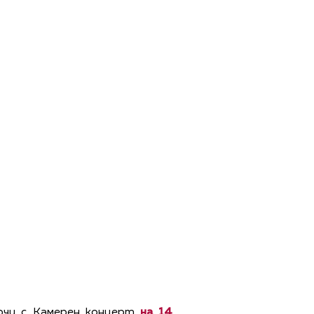
лючи с Камерен концерт
на 14