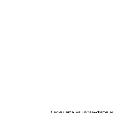
Седмицата на израелската м