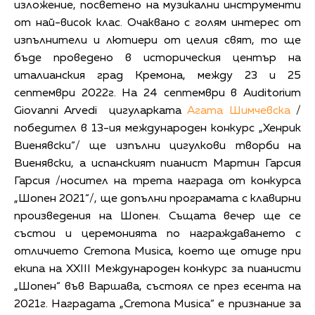
изложение, посветено на музикални инструменти
от най-висок клас. Очаквано с голям интерес от
изпълнители и лютиери от целия свят, то ще
бъде проведено в историческия център на
италианския град Кремона, между 23 и 25
септември 2022г. На 24 септември в Auditorium
Giovanni Arvedi цигуларката
Агата Шимчевска
/
победител в 13-ия международен конкурс „Хенрик
Виенявски“/ ще изпълни цигулкови творби на
Виенявски, а испанският пианист Мартин Гарсия
Гарсия /носител на трета награда от конкурса
„Шопен 2021“/, ще допълни програмата с клавирни
произведения на Шопен. Същата вечер ще се
състои и церемонията по награждаването с
отличието Cremona Musica, което ще отиде при
екипа на XXIII Международен конкурс за пианисти
„Шопен“ във Варшава, състоял се през есента на
2021г. Наградата „Cremona Musica“ е признание за