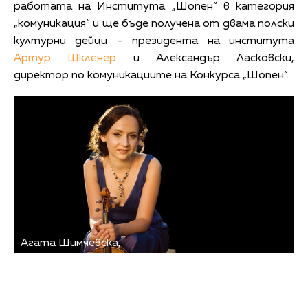
работата на Института „Шопен“ в категория
„комуникация“ и ще бъде получена от двама полски
културни дейци – президента на института
Артур Шкленер
и Александър Ласковски,
директор по комуникациите на Конкурса „Шопен“.
Агата Шимчевска,
Снимка: bearton.pl