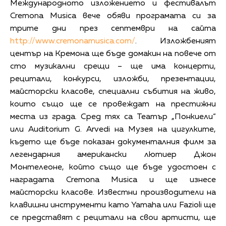
Международното изложението и фестивалът
Cremona Musica вече обяви програмата си за
трите дни през септември на сайта
http://www.cremonamusica.com/
. Изложбеният
център на Кремона ще бъде домакин на повече от
сто музикални срещи – ще има концерти,
рецитали, конкурси, изложби, презентации,
майсторски класове, специални събития на живо,
които също ще се провеждат на престижни
места из града. Сред тях са Театър „Понкиели“
или Auditorium G. Arvedi на Музея на цигулките,
където ще бъде показан документалния филм за
легендарния американски лютиер Джон
Монтелеоне, който също ще бъде удостоен с
наградата Cremona Musica и ще изнесе
майсторски класове. Известни производители на
клавишни инструменти като Yamaha или Fazioli ще
се представят с рецитали на свои артисти, ще