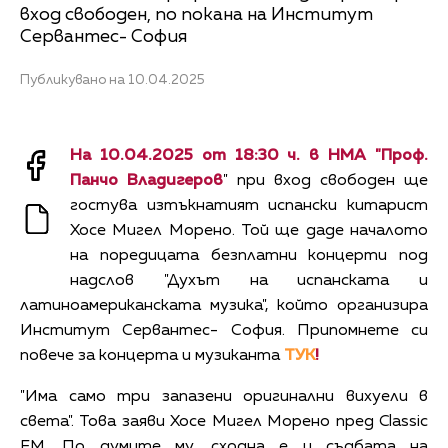
вход свободен, по покана на Институт
Сервантес- София
Публикувано на 10.04.2025
На 10.04.2025 от 18:30 ч. в НМА "Проф.
Панчо Владигеров
" при вход свободен ще
гостува изтъкнатият испански китарист
Хосе Мигел Морено. Той ще даде началото
на поредицата безплатни концерти под
надслов "Духът на испанската и
латиноамериканската музика", който организира
Институт Сервантес- София. Припомнете си
повече за концерта и музиканта
ТУК
!
"Има само три запазени оригинални вихуели в
света". Това заяви Хосе Мигел Морено пред Classic
FM. По думите му, сходна е и съдбата на