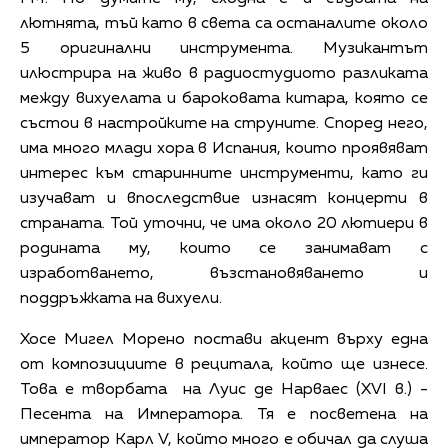
лютнята, тъй като в света са останалите около
5 оригинални инструмента. Музикантът
илюстрира на живо в радиостудиото разликата
между вихуелата и бароковата китара, която се
състои в настройките на струните. Според него,
има много млади хора в Испания, които проявяват
интерес към старинните инструменти, като ги
изучават и впоследствие изнасят концерти в
страната. Той уточни, че има около 20 лютиери в
родината му, които се занимават с
изработването, възстановяването и
поддръжката на вихуели.
Хосе Мигел Морено постави акцент върху една
от композициите в рецитала, който ще изнесе.
Това е творбата на Луис де Нарваес (XVI в.) -
Песента на Императора. Тя е посветена на
император Карл V, който много е обичал да слуша