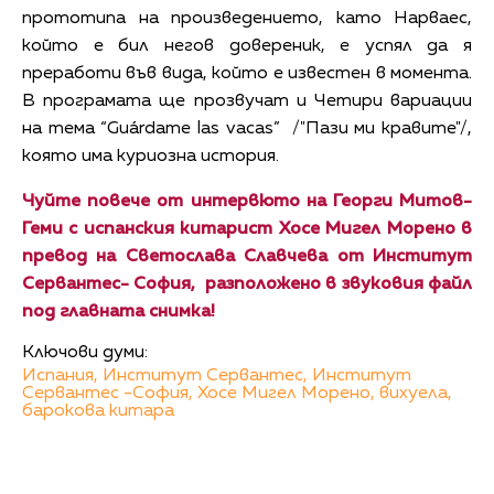
прототипа на произведението, като Нарваес,
който е бил негов довереник, е успял да я
преработи във вида, който е известен в момента.
В програмата ще прозвучат и Четири вариации
на тема “Guárdame las vacas” /"Пази ми кравите"/,
която има куриозна история.
Чуйте повече от интервюто на Георги Митов-
Геми с испанския китарист Хосе Мигел Морено в
превод на Светослава Славчева от Институт
Сервантес- София, разположено в звуковия файл
под главната снимка!
Ключови думи:
Испания,
Институт Сервантес,
Институт
Сервантес -София,
Хосе Мигел Морено,
вихуела,
барокова китара