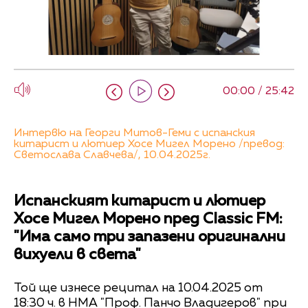
00:00 / 25:42
Интервю на Георги Митов-Геми с испанския
китарист и лютиер Хосе Мигел Морено /превод:
Светослава Славчева/, 10.04.2025г.
Испанският китарист и лютиер
Хосе Мигел Морено пред Classic FM:
"Има само три запазени оригинални
вихуели в света"
Той ще изнесе рецитал на 10.04.2025 от
18:30 ч. в НМА "Проф. Панчо Владигеров" при