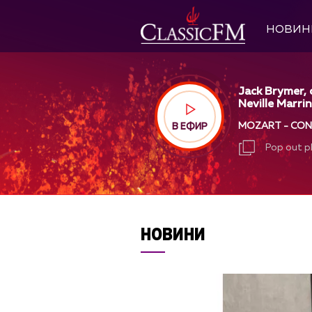
НОВИН
Jack Brymer, c
Neville Marrin
MOZART - CONC
В ЕФИР
Pop out p
Pop out p
НОВИНИ