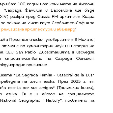
авършват 100 години от кончината на Антони
д "Саграда Фамилия в Барселона ще бъде
IV", разкри пред Classic FM архитект Киара
я по покана на Институт Сервантес-София за
: религиозна архитектура и авангард
"
шва Политехническия университет в Милано.
 отличие по хуманитарни науки и история на
а CEU San Pablo. Дисертацията ѝ изследва
 строителството на Саграда Фамилия.
еждународно признание.
гата *La Sagrada Família · Catedral de la Luz*
 преведена на шест езика. През 2025 г. тя
fia escrita por sus amigos* (Триъгълни книги),
т езика. Тя е и автор на специалното
ational Geographic · History*, посветено на