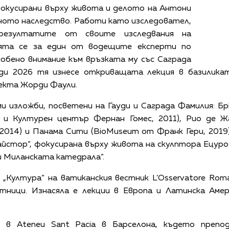
фокусирани върху живота и делото на Антони
зното наследство. Работи като изследовател,
резултатите от своите изследвания на
мята се за един от водещите експерти по
собено внимание към връзката му със Саграда
уди 2026 тя изнесе откриващата лекция в базилика
екта Жорди Фаули.
и изложби, посветени на Гауди и Саграда Фамилия: Б
 и Културен център Фернан Гомес, 2011), Рио де Ж
014) и Панама Сити (BioMuseum от Франк Гери, 2019
айстор“, фокусирана върху живота на скулптора Ецур
и Миланската катедрала“.
 „Култура“ на ватиканския вестник L’Osservatore Rom
стници. Изнасяла е лекции в Европа и Латинска Амер
в Ateneu Sant Pacia в Барселона, където препод