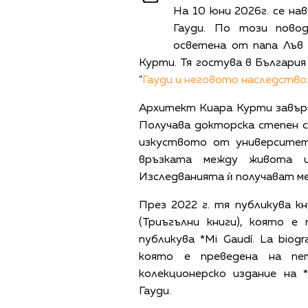
На 10 юни 2026г. се н
Гауди. По този пово
осветена от папа Лъв X
Курти. Тя гостува в Българи
"
Гауди и неговото наследство
Архитект Киара Курти завър
Получава докторска степен с
изкуството от университет
връзката между живота и
Изследванията ѝ получават м
През 2022 г. тя публикува кни
(Триъгълни книги), която е
публикува *Mi Gaudí. La biogra
която е преведена на пе
колекционерско издание на *N
Гауди.