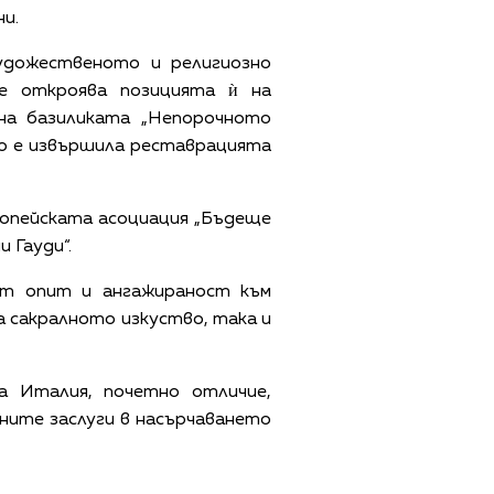
и.
удожественото и религиозно
се откроява позицията ѝ на
на базиликата „Непорочното
то е извършила реставрацията
ропейската асоциация „Бъдеще
 Гауди“.
ят опит и ангажираност към
а сакралното изкуство, така и
а Италия, почетно отличие,
чните заслуги в насърчаването