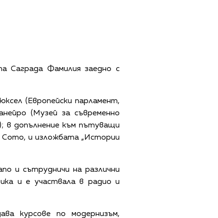
та Саграда Фамилия заедно с
рюксел (Европейски парламент,
анейро (Музей за съвременно
); в допълнение към пътуващи
о Сото, и изложбата „Истории
ano и сътрудничи на различни
ика и е участвала в радио и
ава курсове по модернизъм,