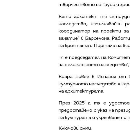
творчеството на Гауди и хри
Като архитект тя сътрудни
наследство, изпълнявайки 
координатор на проекти за
зачатие“ в Барселона. Работ
на криптата и Портала на вя
Тя е председател на Комитет
за религиозното наследство“,
Киара живее в Испания от 
културното наследство я кара
на архитектурата.
През 2025 г. тя е удостое
предоставено с указ на прези
на културата и укрепването 
Ключови думи: