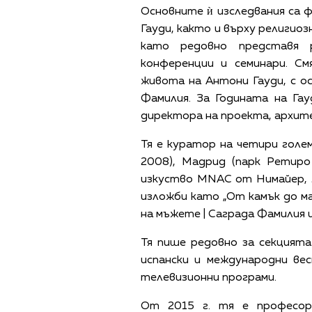
Основните ѝ изследвания са 
Гауди, както и върху религио
като редовно представя 
конференции и семинари. С
живота на Антони Гауди, с о
Фамилия. За Годината на Га
директора на проекта, архит
Тя е куратор на четири голем
2008), Мадрид (парк Ретиро
изкуство MNAC от Нимайер, 2
изложби като „От камък до м
на мъжете | Саграда Фамилия 
Тя пише редовно за секцията
испански и международни ве
телевизионни програми.
От 2015 г. тя е професор 