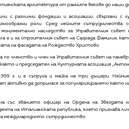
стиянската архитектура от ранните векове до наши дн
чи с различни фондации и асоциации, свързани с х
разнообразни роли. Сред нейните сътрудничества 
 монументално наследство за Управителния съвет 
ила е и за строителния съвет на Саграда Фамилия, ка
рата на фасадата на Рождество Христово.
а по членство и член на Управителния съвет на панев
 както и председател на Културната асоциация „Антони
1999 г. и е съпруга и майка на три дъщери. Нейни
т активно да допринася за популяризирането както н
на със званието офицер на Ордена на Звездата н
дента на Италианската република, което признава ли
на международното сътрудничество.