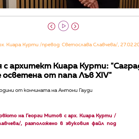
. Киара Курти /превод: Светослава Славчева/, 27.02.2
я с архитект Киара Курти: "Сагр
 осветена от папа Лъв XIV"
одини от кончината на Антони Гауди
вюто на Георги Митов с арх. Киара Курти /
лавчева/, разположено в звуковия файл под