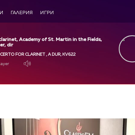
И
ГАЛЕРИЯ
ИГРИ
larinet, Academy of St. Martin in the Fields,
er, dir
ERTO FOR CLARINET , A DUR, KV622
layer
layer