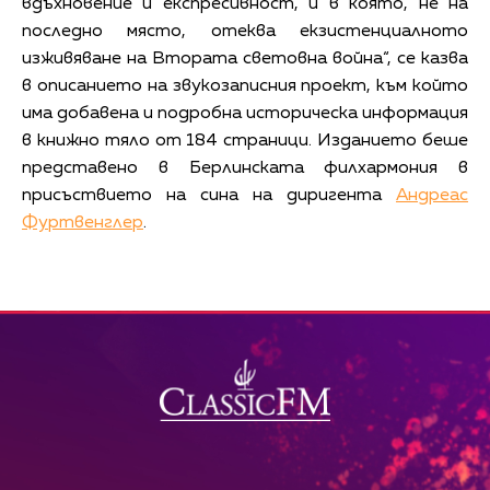
вдъхновение и експресивност, и в която, не на
последно място, отеква екзистенциалното
изживяване на Втората световна война“, се казва
в описанието на звукозаписния проект, към който
има добавена и подробна историческа информация
в книжно тяло от 184 страници. Изданието беше
представено в Берлинската филхармония в
присъствието на сина на диригента
Андреас
Фуртвенглер
.