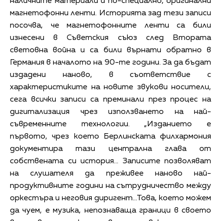
наличните материали и по-специално, оригинални
магнетофонни ленти. Историята зад тези записи
посочва, че магнетофонните ленти са били
изнесени в Съветския съюз след Втората
световна война и са били върнати обратно в
Германия в началото на 90-те години. За да бъдат
издадени наново, в съответствие с
характеристиките на новите звукови носители,
сега всички записи са преминали през процес на
дигитализация чрез използването на най-
съвременните технологии. „Изданието е
първото, чрез което Берлинската филхармония
документира тази централна глава от
собствената си история… Записите позволяват
на слушателя да преживее наново най-
продуктивните години на сътрудничество между
оркестъра и неговия диригент…Това, което можем
да чуем, е музика, непознаваща граници в своето