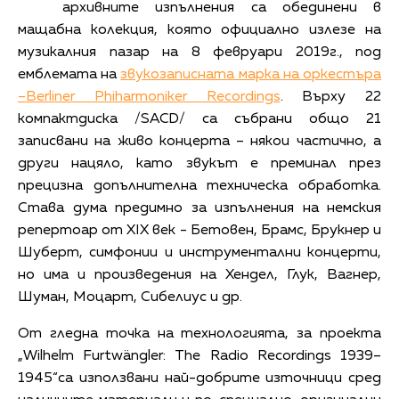
архивните изпълнения са обединени в
мащабна колекция, която официално излезе на
музикалния пазар на 8 февруари 2019г., под
емблемата на
звукозаписната марка на оркестъра
–Berliner Phiharmoniker Recordings
. Върху 22
компактдиска /SACD/ са събрани общо 21
записвани на живо концерта – някои частично, а
други нацяло, като звукът е преминал през
прецизна допълнителна техническа обработка.
Става дума предимно за изпълнения на немския
репертоар от XIX век - Бетовен, Брамс, Брукнер и
Шуберт, симфонии и инструментални концерти,
но има и произведения на Хендел, Глук, Вагнер,
Шуман, Моцарт, Сибелиус и др.
От гледна точка на технологията, за проекта
„Wilhelm Furtwängler: The Radio Recordings 1939–
1945“са използвани най-добрите източници сред