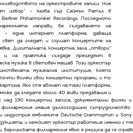
производството на оркестровите записи. Ние
ят избор“ – казва сър Саймън Ратъл в
Berliner Phiharmoniker Recordings. Последното
хармонията направи, бе създаването на
а – една интернет платформа, даваща
л свят да гледат и слушат концертите на
аявка. Дигиталната концертна зала „отвори“
 и на практика създаде прецедент в
еска музика в световен мащаб. Този оркестър
инствената музикална институция, която
почти всички свои концертни програми, и то
и картина. Ако сте абонат на тази платформа,
 може да гледате около 40 живи предавания и
с над 190 концертни записа, документални филми 
а филхармония имаше дългогодишно сътрудничество 
зи индустрия емблемите Deutsche Grammophon и Sony
дукцията, и немският оркестър работеше именно с те
, Берлинската филхармония явно е решила да се справя