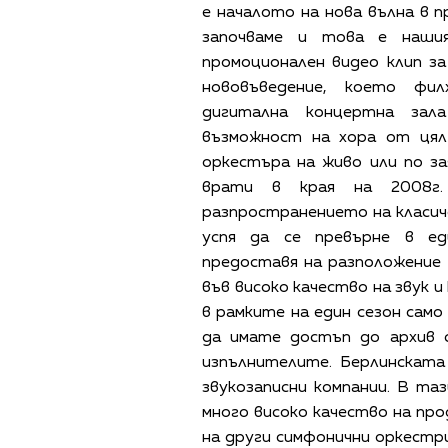
е началото на нова вълна в 
започваме и това е наши
промоционален видео клип за 
нововъведение, което фил
дигитална концертна зал
възможност на хора от ця
оркестъра на живо или по з
врати в края на 2008г.
разпространението на класич
успя да се превърне в ед
предоставя на разположение 
във високо качество на звук 
в рамките на един сезон само
да имате достъп до архив 
изпълнителите. Берлинскат
звукозаписни компании. В та
много високо качество на про
на други симфонични оркестри