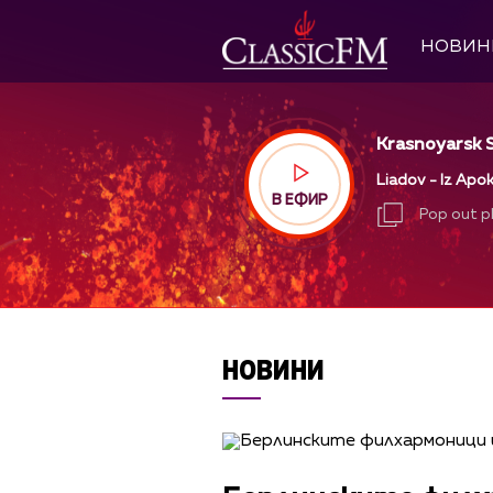
НОВИН
Krasnoyarsk S
Liadov - Iz Apok
В ЕФИР
Pop out p
Pop out p
НОВИНИ