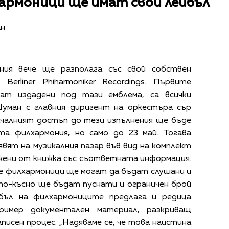
армоници ще имат свой лейбъл
ан
ния вече ще разполага със свой собствен
Berliner Phiharmoniker Recordings. Първите
ат издадени под тази емблема, са всички
уман с главния диригент на оркестъра сър
чалният достъп до тези изпълнения ще бъде
та филхармония, но само до 23 май. Тогава
вят на музикалния пазар във вид на комплект
жени от книжка със съответната информация.
е филхармоници ще могат да бъдат слушани и
а по-късно ще бъдат пуснати и ограничен брой
йбъл на филхармониците предлага и редица
ример документален материал, разкриващ
исен процес. „Надяваме се, че това наистина