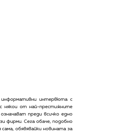
и информативни интервюта с
с някои от най-престижните
 означават преди всичко едно
зи фирми. Сега обаче, подобно
 сама, обявявайки новината за