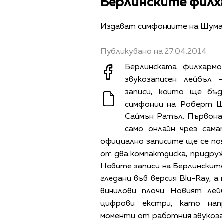
Берлинските филх
Издават симфониите на Шум
Публикувано на 27.04.2014
Берлинската филхармо
звукозаписен лейбъл - 
записи, които ще бъд
симфонии на Роберт Ш
Саймън Ратъл. Първона
само онлайн чрез сама
официално записите ще се поя
от два компактдиска, придру
Новите записи на Берлинскит
гледани във версия Blu-Ray, 
винилови плочи. Новият ле
цифрови екстри, като нап
моменти от работния звукозап